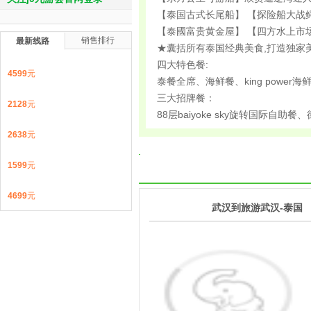
【泰国古式长尾船】 【探险船大战
【泰國富贵黄金屋】 【四方水上市
销售排行
最新线路
★囊括所有泰国经典美食,打造独家美
四大特色餐:
4599
元
泰餐全席、海鲜餐、king pow
三大招牌餐：
2128
元
88层baiyoke sky旋转国际
2638
元
1599
元
4699
元
1
武汉到旅游武汉-泰国
第
天