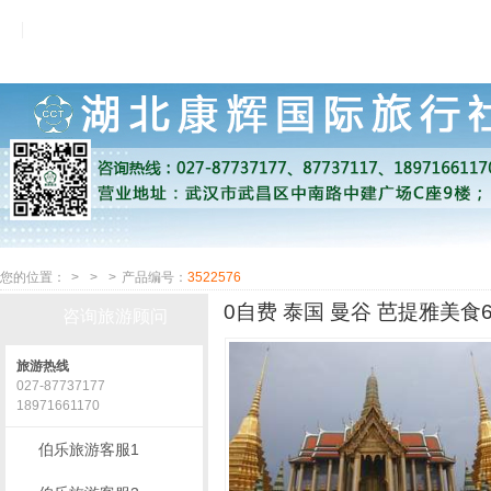
您的位置：
>
>
>
产品编号：
3522576
0自费 泰国 曼谷 芭提雅美食
咨询旅游顾问
旅游热线
027-87737177
18971661170
伯乐旅游客服1