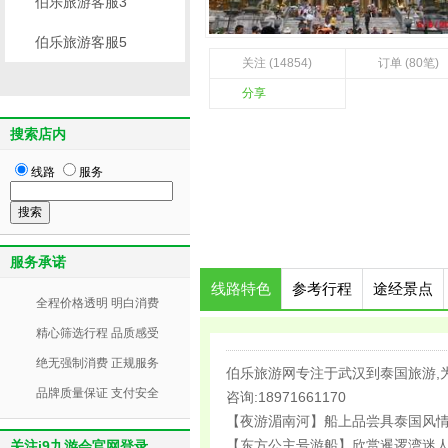
伯乐旅游客服3
伯乐旅游客服5
关注 (14854)
订单 (80笔)
分享
搜索店内
线路
服务
服务承诺
线路特色
参考行程
途经景点
全程价格透明 明白消费
精心筛选行程 品质感受
绝无强制消费 正规服务
伯乐旅游网专注于武汉到泰国旅游,
品牌质量保证 支付安全
咨询:18971661170
【夜游湄南河】船上品尝具泰国风情
【东方公主号游船】欣赏暹逻湾迷
关注j9九游会官网登录