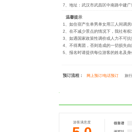
7、地址：武汉市武昌区中南路中建广
温馨提示
1、如住宿产生单男单女用三人间调房
2、在不减少景点的情况下，我社有
3、如遇国家政策性调价或人力不可
4、不得离团，否则造成的一切损失由
5、报名时请提供每位游客的姓名及
预订流程：
网上预订/电话预订
旅
游客满意度
很靠谱
还可以