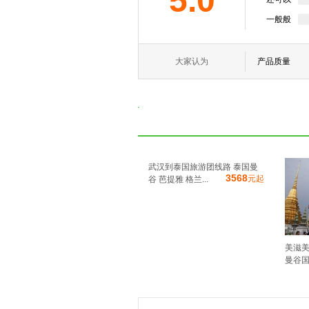
5.0
一般般
大家认为
产品质量
武汉到泰国旅游团线路 泰国曼
3568
元起
谷 芭提雅 格兰...
美滋美
曼谷国