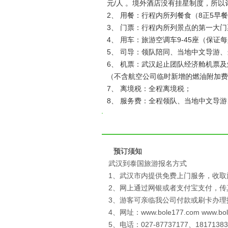
元/人 。境外酒店没有挂星制度，所
2、 用餐：行程内所列餐食（8正5早
3、 门票：行程内所列景点的第一大门
4、 用车：旅游空调车9-45座（保证
5、 司导：领队陪同、当地中文导游
6、 机票：武汉起止团队经济舱机票及燃
（不含航空公司临时新增的燃油附加费
7、 离境税：全程离境税；
8、 服务费：全程领队、当地中文导
预订须知
武汉到泰国旅游报名方式
1、武汉市内提供免费上门服务，收取
2、网上通过网银或者支付宝支付，
3、游客可亲临我公司付款或刷卡办理
4、网址：www.bole177.com www.bo
5、电话：027-87737177、18171383