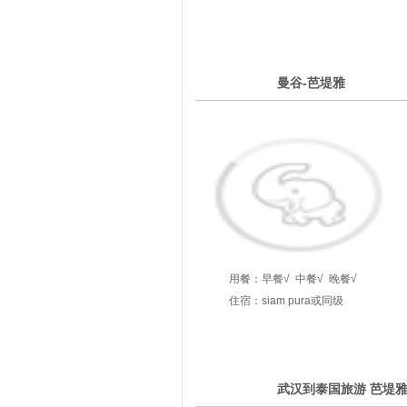
3
曼谷-芭堤雅
第
天
用餐：
早餐√
中餐√
晚餐√
住宿：siam pura或同级
4
武汉到泰国旅游 芭堤
第
天