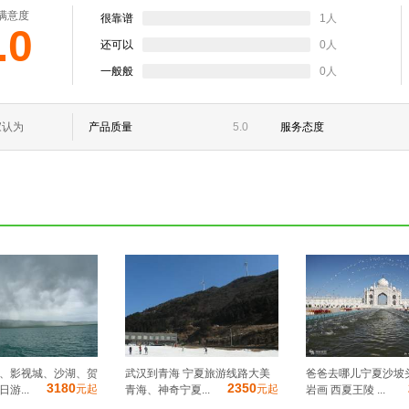
满意度
很靠谱
1人
.0
还可以
0人
一般般
0人
家认为
产品质量
5.0
服务态度
、影视城、沙湖、贺
武汉到青海 宁夏旅游线路大美
爸爸去哪儿宁夏沙坡
3180
2350
元起
元起
游...
青海、神奇宁夏...
岩画 西夏王陵 ...