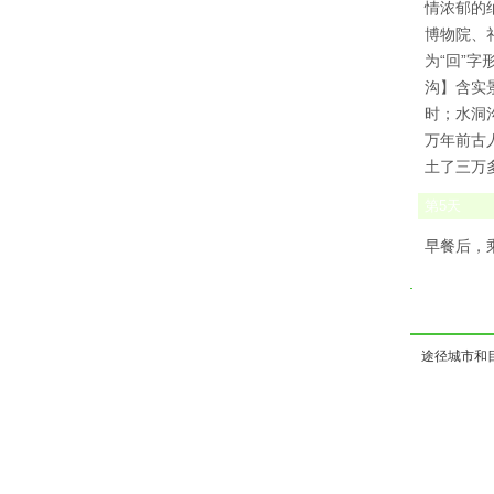
情浓郁的
博物院、
为“回”
沟】含实
时；水洞
万年前古
土了三万
第
5
天
早餐后，乘
途径城市和