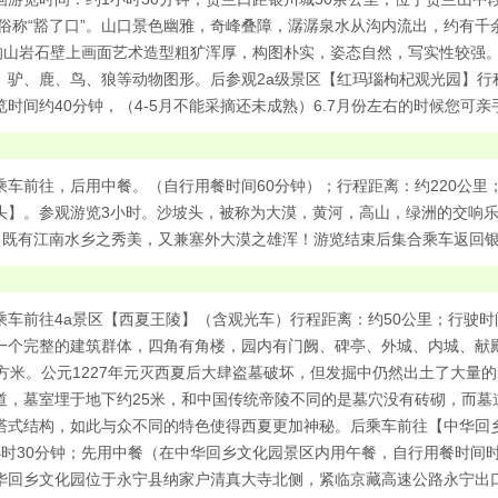
米，俗称“豁了口”。山口景色幽雅，奇峰叠障，潺潺泉水从沟内流出，约有
米的山岩石壁上画面艺术造型粗犷浑厚，构图朴实，姿态自然，写实性较强
、驴、鹿、鸟、狼等动物图形。后参观2a级景区【红玛瑙枸杞观光园】行程
览时间约40分钟，（4-5月不能采摘还未成熟）6.7月份左右的时候您可
乘车前往，后用中餐。（自行用餐时间60分钟）；行程距离：约220公里；
头】。参观游览3小时。沙坡头，被称为大漠，黄河，高山，绿洲的交响乐
！ 既有江南水乡之秀美，又兼塞外大漠之雄浑！游览结束后集合乘车返回
乘车前往4a景区【西夏王陵】（含观光车）行程距离：约50公里；行驶时
一个完整的建筑群体，四角有角楼，园内有门阙、碑亭、外城、内城、献
平方米。公元1227年元灭西夏后大肆盗墓破坏，但发掘中仍然出土了大量
道，墓室埋于地下约25米，和中国传统帝陵不同的是墓穴没有砖砌，而墓
塔式结构，如此与众不同的特色使得西夏更加神秘。后乘车前往【中华回乡
小时30分钟；先用中餐（在中华回乡文化园景区内用午餐，自行用餐时间时
华回乡文化园位于永宁县纳家户清真大寺北侧，紧临京藏高速公路永宁出