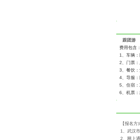
跟团游
费用包含
1、车辆
2、门票
3、餐饮：
4、导服
5、住宿
6、机票：
【报名方
1、武汉
2、网上