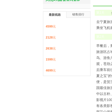
第
1
天
销售排行
最新线路
去宁夏旅
4599
元
乘坐飞机前往
第
2
天
2128
元
早餐后，
2638
元
旅游区占地
鸟、游鱼
1599
元
观，苍劲
后乘车前
4699
元
夏之宝”
便，是贺
国最佳旅
中以古朴
影视片1
有各类影
贺兰山岩