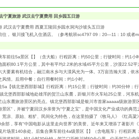
去宁夏旅游 武汉去宁夏费用 回乡园五日游
游 武汉去宁夏费用 西夏王陵回乡园水洞沟沙坡头五日游
， 银川接飞机入住酒店。（参考航班sc4797 09：20—11：10 或者mf823
乘车前往5a景区【】（含大船）行程距离：约50公里；行驶时间：约1小
面积80.1平方公里，其中有平均2.2米的水域45平方公里，沙漠22.5
六大要素有机结合，融江南水乡与大漠风光为一体。3万亩浩瀚大漠，依
之风情。后用中餐；自行用餐时间：约1小时。
往5a【镇北堡西部影城】行程距离：约15公里；行驶时间：约30分钟；
的镇北堡西部影城地处雄浑的贺兰山东麓，距银川市火车站25公里，河东机
兰山东麓旅游景区的亮点。镇北堡西部影城是银川市首家aaaaa级旅游景区
游景区”，并被宁夏回汉乡亲誉为“宁夏之宝”，是中国文化产业成功的典
、荒凉、原始、粗犷、民间化为特色，在这里拍摄了《牧马人》《红高粱
00余部，享有“中国电影从这里走向世界”的美誉。近年来又增添了著影片
视片场景140余处。后集合乘车前往4a级景区【】（含电瓶车）行程距离：
画游览时间：约1小时30分钟；贺兰口距银川城50余公里，位于贺兰山