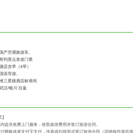
：
：国产空调旅游车。
：所列景点首道门票
酒店含早（4早）
：国语导游。
：准三星级酒店标准间
武汉/银川 往返
式】
市内提供免费上门服务，收取旅游费用并签订旅游合同。
通过网银或者支付宝支付，传真或扫描形式签订旅游合同（详细操作请咨