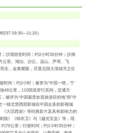
7 09:30—11:20）
时；沙湖游览时间：约2小时30分钟；沙湖
2平方公里。湖泊、沙丘、远山、芦苇、飞
水而生，金黄耀眼，尽显北国大漠雄浑之壮
行驶时间：约2小时；被誉为“中国一绝，宁
场48公里，110国道穿行其间，交通方
，被评为“中国最受欢迎旅游目的地”和“中
范之一镇北堡西部影城在中国众多的影视城
》《大话西游》等经典影片及具有影响力的
《刺陵》《锦衣卫》与《越光宝盒》等，现
约70公里；行驶时间：约1小时30分钟；
中段的贺兰县金山乡境内，山势高峻，海拔