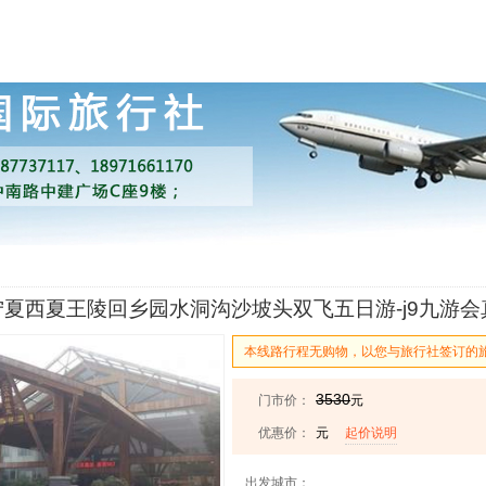
夏西夏王陵回乡园水洞沟沙坡头双飞五日游-j9九游会
本线路行程无购物，以您与旅行社签订的
3530
门市价：
元
优惠价：
元
起价说明
出发城市：