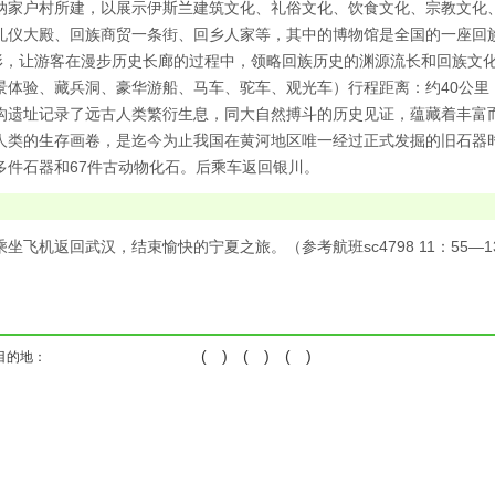
纳家户村所建，以展示伊斯兰建筑文化、礼俗文化、饮食文化、宗教文化
礼仪大殿、回族商贸一条街、回乡人家等，其中的博物馆是全国的一座回族
字形，让游客在漫步历史长廊的过程中，领略回族历史的渊源流长和回族文
景体验、藏兵洞、豪华游船、马车、驼车、观光车）行程距离：约40公里；
沟遗址记录了远古人类繁衍生息，同大自然搏斗的历史见证，蕴藏着丰富
人类的生存画卷，是迄今为止我国在黄河地区唯一经过正式发掘的旧石器
多件石器和67件古动物化石。后乘车返回银川。
坐飞机返回武汉，结束愉快的宁夏之旅。（参考航班sc4798 11：55—13：50或
( ) ( ) ( )
目的地：