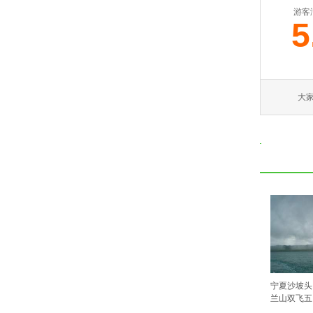
游客
5
大
宁夏沙坡头
兰山双飞五日