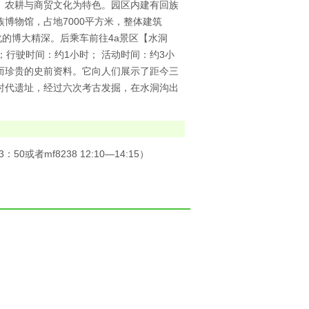
、农耕与商贸文化为特色。园区内建有回族
博物馆，占地7000平方米，整体建筑
化的博大精深。后乘车前往4a景区【水洞
行驶时间：约1小时； 活动时间：约3小
而珍贵的史前资料。它向人们展示了距今三
时代遗址，经过六次考古发掘，在水洞沟出
者mf8238 12:10—14:15）