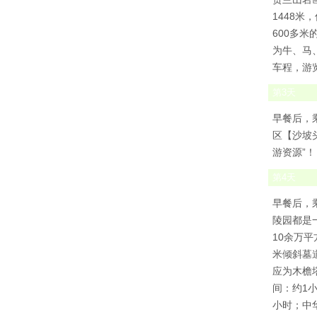
1448
600多
为牛、马
车程，游
第
3
天
早餐后，
区【沙坡
游资源”
第
4
天
早餐后，
陵园都是
10余万
米倾斜墓
应为木檐
间：约1
小时；中