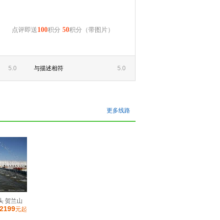
点评即送
100
积分
50
积分（带图片）
5.0
与描述相符
5.0
更多线路
头 贺兰山
2199
元起