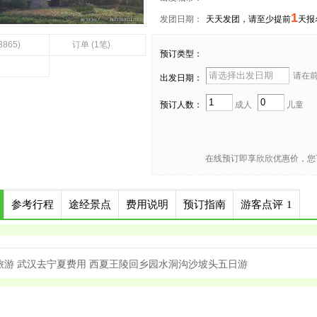
1
发团日期：
天天发团，请至少提前
天报
3865)
订单 (1笔)
预订类型：
请在前 
出发日期：
预订人数：
成人
儿童
在线预订即享欣欣优惠价，您
参考行程
途经景点
费用说明
预订指南
游客点评
1
旅游 武汉去宁夏费用 西夏王陵回乡园水洞沟沙坡头五日游