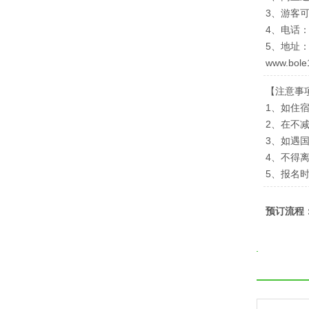
3、游客
4、电话：02
5、地址
www.bole
【注意事
1、如住
2、在不
3、如遇
4、不得
5、报名
预订流程