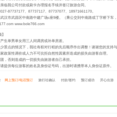
可亲临我公司付款或刷卡办理报名手续并签订旅游合同。
7-87737177、87737117、87737077、18971661170。
：武汉市武昌区中南路中建广场c座9楼。（乘公交到中南路或丁字桥下车，
177.com www.bole766.com
项】
宿产生单男单女用三人间调房或补单房差。
减少景点的情况下，我社有权对行程的先后顺序作出调整！谢谢您的支持
国家政策性调价或人力不可抗拒自然性因素所造成的损失由游客自理。
离团，否则造成的一切损失由旅游者自己承担。
时请提供每位游客的姓名及身份证号码，出游时请携带本人身份证原件。
：
网上预订/电话预订
旅行社确认
付款/签约
预订成功
开心出游