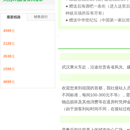
● 赠送后海酒吧一条街（进入这里
种娱乐场所应有尽有）
销售排行
最新线路
● 赠送中华世纪坛（中国第一家以
4599
元
2128
元
2638
元
第
1
天
武汉乘火车赴，沿途欣赏各省风光。建议
1599
元
第
2
天
4699
元
欢迎您来到祖国的首都，我社接站人
不同标准，每间100-300元不等
物品损坏及其他消费等在退房时凭押
（由于游客到站时间不同，在接站过
第
3
天
早餐后前往世界上的城市中心广场—●