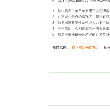
6、网址：www.bole177.com www.bol
1、如住宿产生单男单女用三人间调房
2、在不减少景点的情况下，我社有
3、如遇国家政策性调价或人力不可
4、不得离团，否则造成的一切损失由
5、报名时请提供每位游客的姓名及
预订流程：
网上预订/电话预订
旅