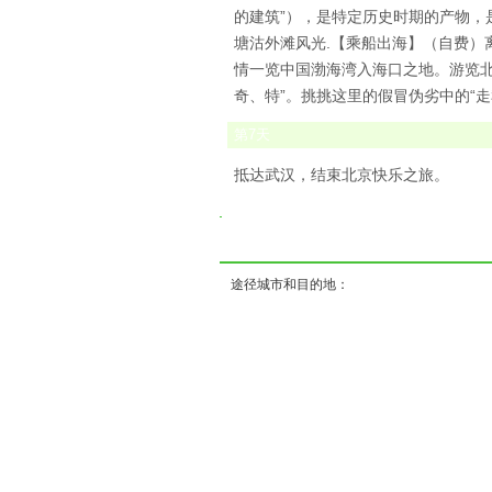
的建筑”），是特定历史时期的产物，
塘沽外滩风光.【乘船出海】（自费）
情一览中国渤海湾入海口之地。游览北
奇、特”。挑挑这里的假冒伪劣中的“走私
第
7
天
抵达武汉，结束北京快乐之旅。
( ) 
途径城市和目的地：