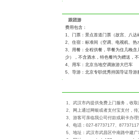
跟团游
费用包含：
1、门票：景点首道门票（故宫、八达
2、住宿：标准间（空调、电视机、热
3、用餐：全程供餐，早餐为住几晚含几
少），不含酒水，特色餐均为赠送，不
4、用车：北京当地空调旅游大巴车
5、导游：北京专职优秀持国导证导游
1、武汉市内提供免费上门服务，收取
2、网上通过网银或者支付宝支付，
3、游客可亲临我公司付款或刷卡办理
4、电话：027-87737177、87737117
5、地址：武汉市武昌区中南路中建广