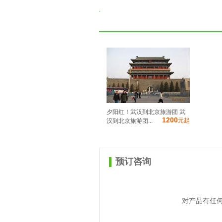
夕阳红！武汉到北京旅游团 武
1200
元起
汉到北京旅游团...
预订咨询
对产品有任