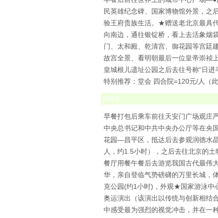
民英雄纪念碑、国家博物馆外景，之后
验王府贵族生活。★赠送老北京最具
向南边，通往银锭桥，看上去活象烟袋
门、太和殿、乾清宫、御花园等宫廷建
故宫全景、看明朝最后一位皇帝崇祯上
皇城根儿遗址公园之后去往号称“日进
特别推荐：堂会 四合院=120元/人
第
4
天
早餐打包后乘车前往天安门广场观庄严
中央总书记和中共中央办公厅等在央国
花园—昌平区，抵达后去参观润德水晶
人，约1.5小时），之后去往北京的土
餐厅用餐午餐后去游览我国古代最伟大
华，亲自登临气势磅礴的万里长城，体
克公园(约1小时)，外观★国家游泳中
奥运演出（该演出以传统与创新相结合，
中感受最为强烈的视觉冲击，并在一