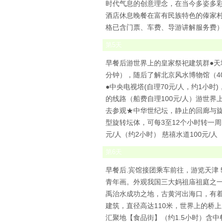
时代气息的创意理念，在当今多姿多
酒店休息晚餐在富有民族特色的傣家村用
格已含门票、车费、导游讲解服务费） 
第
5
天
早餐后游世界上的皇家祭祀建筑群●天
分钟），随后了解北京风水博物馆（4
●中央电视塔(自理70元/人，约1
的线路（船费自理100元/人）游世
去参观★中华世纪坛，静止的回廊与旋转
型旋转坛体，可每3至12个小时转一周
元/人（约2小时） 慈禧水道100元/
第
6
天
早餐后.宾馆接团乘车前往，游览天津 
青年画。外观我国三大妈祖庙祖庭之一
禹治水成功之地，古黄河出海口，有着
建筑，直径高达110米，世界上的桥
汇聚地【食品街】（约1.5小时）含中