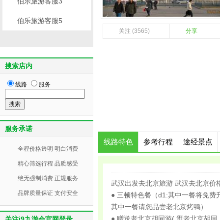
伯乐旅游客服3
伯乐旅游客服5
关注 (3565)
分享
搜索店内
线路
服务
服务承诺
线路特色
参考行程
途经景点
全程价格透明 明白消费
精心筛选行程 品质感受
绝无强制消费 正规服务
武汉出发去北京旅游 武汉去北京价
品牌质量保证 支付安全
● 三顿特色餐（d1:其中一餐将免
其中一餐请您品尝老北京烤鸭）
● 赠送老北京胡同游( 逛老北京胡
关注j9九游会官网登录