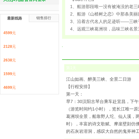
1、船游那段唯一没有被淹没的老三
2、船游《山楂树之恋》中那条美丽
销售排行
最新线路
3、沿着古代名人的足迹听——三峡
4、远观三峡葛洲坝，品味三峡名景
4599
元
2128
元
2638
元
第
1
天
1599
元
江山如画、醉美三峡、全景二日游
【行程安排】
4699
元
第一天：
早7：30汉阳古琴台乘车赴宜昌，下
（游览时间约1小时），览长江唯一
葛洲坝全景，船靠野人坨、仙人溪，
时），丰富的诗文歌赋、摩崖壁刻仿
的石灰岩溶洞，感叹大自然的鬼斧神