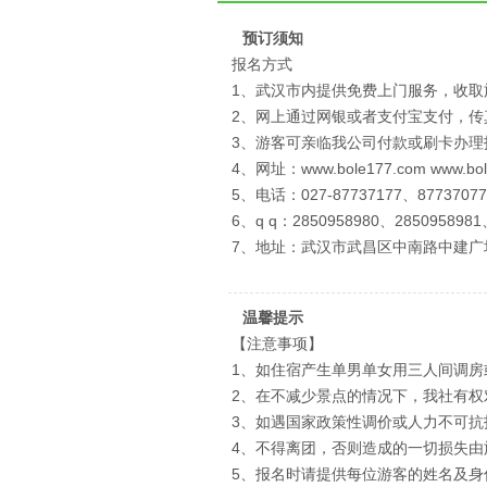
预订须知
报名方式
1、武汉市内提供免费上门服务，收取
2、网上通过网银或者支付宝支付，
3、游客可亲临我公司付款或刷卡办理
4、网址：www.bole177.com www.bo
5、电话：027-87737177、87737077
6、q q：2850958980、2850958981
7、地址：武汉市武昌区中南路中建广
温馨提示
【注意事项】
1、如住宿产生单男单女用三人间调房
2、在不减少景点的情况下，我社有
3、如遇国家政策性调价或人力不可
4、不得离团，否则造成的一切损失由
5、报名时请提供每位游客的姓名及