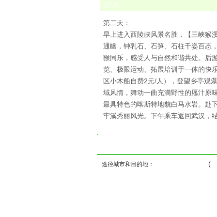
第
2
天
第二天：
早上进入西陵峡风景名胜，【三峡猴溪
通幽，钟乳石、石笋、石柱千姿百态
猴同乐，感受人与自然和谐共处。后游
览、极限运动、拓展培训于一体的快
区小木船自费2元/人），登望乡亭观
域风情，舞动一曲充满野性的愿汁原
最具特色的喀斯特地貌白马水岩。赴下
牢溪秀丽风光。下午乘车返回武汉，
( ) ( )
途径城市和目的地：