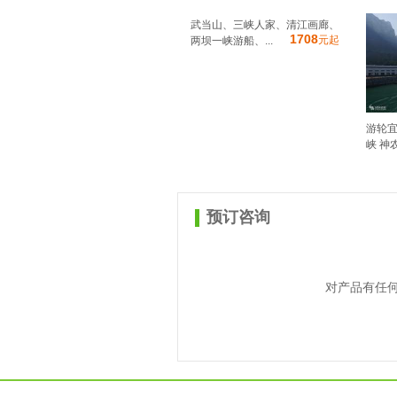
武当山、三峡人家、清江画廊、
1708
元起
两坝一峡游船、...
游轮宜
峡 神农
预订咨询
对产品有任