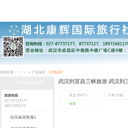
您的位置：
>
>
>
产品编号：
2736107
武汉到宜昌三峡旅游 武汉到三
咨询旅游顾问
关注 (5477)
订单 (1笔)
旅游热线
027-87737177
分享
18971661170
伯乐旅游客服1