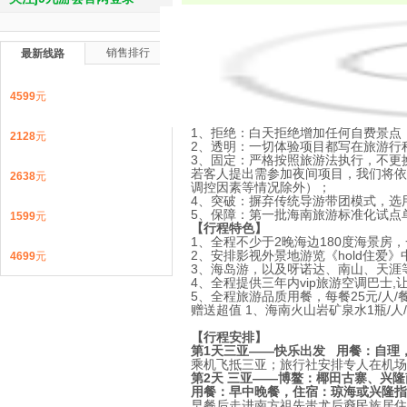
销售排行
最新线路
梦之蓝经典五日游
！
4599
元
【行程介绍】
海南旅游史上的一次伟大的革新
,
全行业率
1
、拒绝：白天拒绝增加任何自费景点
2128
元
2
、透明：一切体验项目都写在旅游行
3
、固定：严格按照旅游法执行，不更
若客人提出需参加夜间项目，我们将依
2638
元
调控因素等情况除外）；
4
、突破：摒弃传统导游带团模式，选
5
、保障：第一批海南旅游标准化试点
1599
元
【行程特色】
1
、全程不少于
2
晚海边
180
度海景房，
2
、安排影视外景地游览《
hold
住爱》
4699
元
3
、海岛游，以及呀诺达、南山、天涯
4
、全程提供三年内
vip
旅游空调巴士
,
5
、全程旅游品质用餐，每餐
25
元
/
人
/
赠送超值
1
、海南火山岩矿泉水
1
瓶
/
人
/
【行程安排】
第
1
天
三亚——快乐出发 用餐：自理
乘机飞抵三亚；旅行社安排专人在机场
第2天
三亚——博鳌：椰田古寨、兴隆
用餐：早中晚餐，住宿：琼海或兴隆指
早餐后走进南方祖先蚩尤后裔民族居住