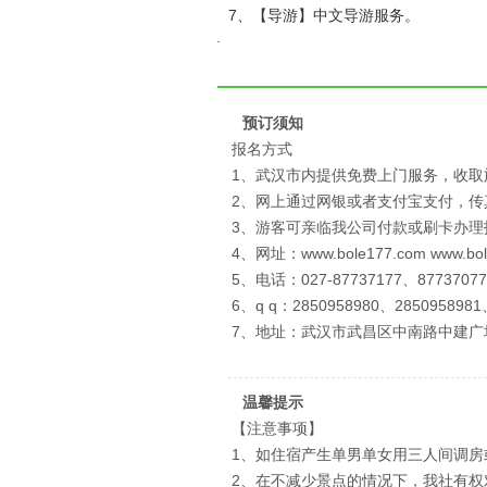
7、【导游】中文导游服务。
预订须知
报名方式
1、武汉市内提供免费上门服务，收取
2、网上通过网银或者支付宝支付，
3、游客可亲临我公司付款或刷卡办理
4、网址：www.bole177.com www.bo
5、电话：027-87737177、87737077
6、q q：2850958980、2850958981
7、地址：武汉市武昌区中南路中建广
温馨提示
【注意事项】
1、如住宿产生单男单女用三人间调房
2、在不减少景点的情况下，我社有