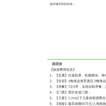
( 
途径城市和目的地：
跟团游
【旅游费用包含】
1、【交通】往返机票、机建燃油、海南
2、【住宿】1晚海边海景酒店 2晚海边
3、【用餐】7正4早，全程自助早餐、
4、【门票】景区首道门票；
5、【儿童】1.2m以下儿童游客团费
6、【保险】最高保额50万元/人海南