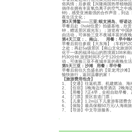
俗风情；后参观【兴隆南国热带植物园
倘佯在拥有丰富氧负离子的空气之中感
钟
)
，感受亚洲最强的合作声音，到达
夜生活文化；
第
3
天
博鳌——三亚
:
蜈支洲岛、呀诺达
早餐后赴《
hold
住爱》拍摄基地，欣赏
钟，赠送景区观光车）；游览有“中国
由活动，可体验三亚不夜城丰富的夜晚
第
4
天
三亚：、南山、 用餐：早中晚
早餐后前往参观【大东海】（车程约
2
之处；再赴
5a
级景区【南山文化旅游
化于一体的福泽仙山的胜境观
108
米南
约
30
分钟
,
游览时间不少于
120
分钟）
动，可体验三亚不夜城丰富的夜晚生活
第
5
天
三亚：沙滩 用餐：早中餐
早餐后前往久负盛名的【亚龙湾沙滩】
愉快旅行，返回温馨的家！
【旅游费用包含】
1
、【交通】往返机票、机建燃油、海
2
、【住宿】
1
晚海边海景酒店
2
晚海
3
、【用餐】
7
正
4
早，全程自助早餐、
4
、【门票】景区首道门票；
5
、【儿童】
1.2m
以下儿童游客团费含
6
、【保险】最高保额
50
万元
/
人海南旅
7
、【导游】中文导游服务。