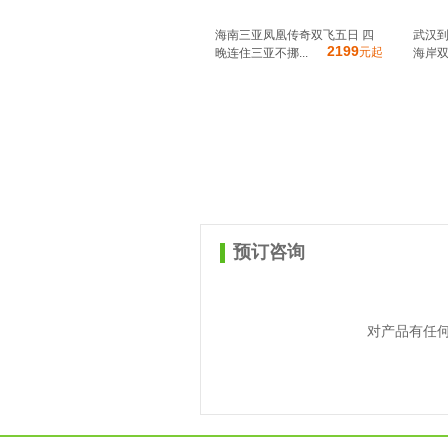
海南三亚凤凰传奇双飞五日 四
武汉到
2199
元起
晚连住三亚不挪...
海岸
预订咨询
对产品有任