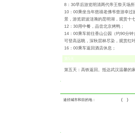
8：30早后游览明清两代帝王祭天场所
10：00乘坐当年慈禧老佛爷曾游幸过
景，游览碧波涟漪的昆明湖，观赏十七
12：30用中餐，品尝北京烤鸭；
14：00乘车前往香山公园（约90
可登高远眺，深秋层林尽染，观赏红
16：00乘车返回酒店休息；
第
5
天
第五天：高铁返回。抵达武汉温馨的
( )
途径城市和目的地：