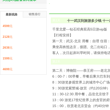
销售排行
最新线路
第
1
天
十一武汉到旅游多少钱 十一
4599
元
千里北爱---钻石经典双高5日游vip版
【行程安排】
2128
元
第一天：武汉-北京 用餐：自理 住宿
乘坐高铁抵达京，接团。北二出站口，
2638
元
客人，次日起床叫早时间，请保持电
1599
元
第
2
天
4699
元
第二天：博物院——恭王府——老北京
6：00-7：00早餐，早餐后乘大巴
8：30游览参观世界上的城市中心广
9：30游览紫禁城-故宫（约120分钟
11：30-12:30 用中餐，品尝北京饺子
13：00 游览17世纪世界上的贪官的
15：00，欣赏老北京堂会（约40分