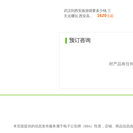
武汉到西安旅游团要多少钱 三
1620
元起
天去哪玩 西安高...
预订咨询
对产品有任
本页面提供的信息发布服务属于电子公告牌（bbs）性质，店铺、商品信息