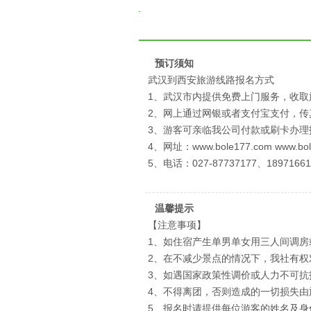
预订须知
武汉到西安旅游线路报名方式
1、武汉市内提供免费上门服务，收取
2、网上通过网银或者支付宝支付，
3、游客可亲临我公司付款或刷卡办理
4、网址：www.bole177.com www.bo
5、电话：027-87737177、1897166
温馨提示
【注意事项】
1、如住宿产生单男单女用三人间调房
2、在不减少景点的情况下，我社有
3、如遇国家政策性调价或人力不可
4、不得离团，否则造成的一切损失由
5、报名时请提供每位游客的姓名及