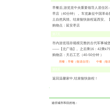
早餐后,游览党中央重要领导人居住区
早店（40分钟）， 车览象征中国革
土自然风情。结束愉快旅程返西安。
购物点：延安枣店
第
7
天
市内游览现存规模完整的古代军事城堡
——【北广场】。之后乘16：42乘k7
购物店：天石工艺（40-50分钟 ）
用餐：
早餐（敬请自理）
中餐（敬
第
8
天
返回温馨家中,结束愉快旅程！
( ) (
途径城市和目的地：