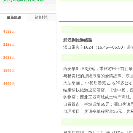
销售排行
最新线路
第
1
天
4599
元
武汉到旅游线路
2128
元
汉口乘火车k624（16:45—06:5
2638
元
第
2
天
西安早6：53接站，乘旅游巴士前往最
1599
元
与杨贵妃的那段浪漫的爱情故事。东
大型壁画.。中餐后游览 占地20多公顷
4699
元
结束愉快旅游返回酒店。【含中餐，
购物店：西北玉器商城或土特产商城、每
自费景点：半坡遗址65元；骊山兵谏厅
自理项目：兵谏亭单程索道35元；兵
第
3
天
早酒店接团，前往西岳华山180元（