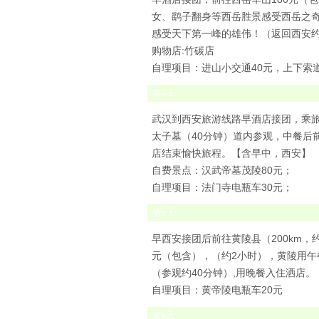
女、鹞子翻身等西岳胜景感受西岳之奇
感受天下第一峰的雄伟！（返回西安约
购物店:竹碳店
自理项目：进山小交通40元，上下索道
第
4
天
武汉到西安旅游线路早酒店接团，乘旅
太子墓（40分钟）道内参观，中餐后
店结束愉快旅程。【含早中，西安】
自费景点：汉武帝墓茂陵80元；
自理项目：法门寺电瓶车30元；
第
5
天
早西安接团后前往黄陵县（200km，
元（包含），（约2小时），黄陵用午餐
（参观约40分钟）,用晚餐入住洒店
自理项目：黄帝陵电瓶车20元
第
6
天