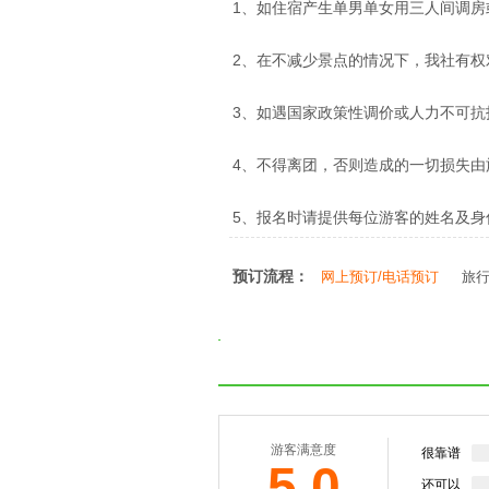
1、如住宿产生单男单女用三人间调房
2、在不减少景点的情况下，我社有
3、如遇国家政策性调价或人力不可
4、不得离团，否则造成的一切损失由
5、报名时请提供每位游客的姓名及
预订流程：
网上预订/电话预订
旅
游客满意度
很靠谱
5.0
还可以