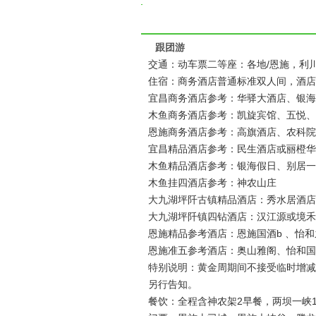
跟团游
交通：动车票二等座：各地/恩施，利川
住宿：商务酒店普通标准双人间，酒店不
宜昌商务酒店参考：华驿大酒店、银海
木鱼商务酒店参考：凯旋宾馆、五悦、、
恩施商务酒店参考：高旗酒店、农科院
宜昌精品酒店参考：民生酒店或丽橙华
木鱼精品酒店参考：银海假日、别居一
木鱼挂四酒店参考：神农山庄
大九湖坪阡古镇精品酒店：秀水居酒店
大九湖坪阡镇四钻酒店：汉江源或境禾
恩施精品参考酒店：恩施国酒b 、怡
恩施准五参考酒店：奥山雅阁、怡和国
特别说明：黄金周期间不接受临时增减
另行告知。
餐饮：全程含神农架2早餐，两坝一峡