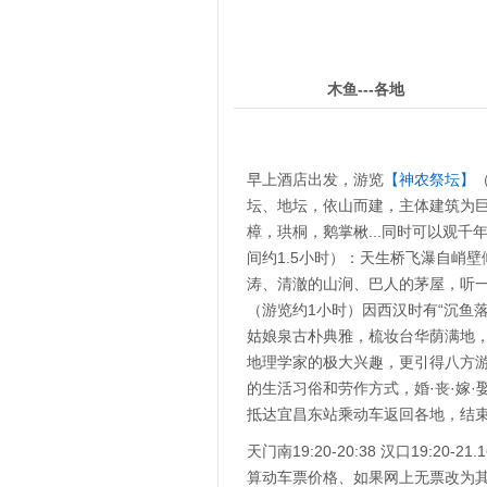
7
第
天
木鱼---各地
早上酒店出发，游览
【神农祭坛】
坛、地坛，依山而建，主体建筑为
樟，珙桐，鹅掌楸...同时可以观千
间约1.5小时）：天生桥飞瀑自峭
涛、清澈的山涧、巴人的茅屋，听
（游览约1小时）因西汉时有“沉鱼
姑娘泉古朴典雅，梳妆台华荫满地
地理学家的极大兴趣，更引得八方
的生活习俗和劳作方式，婚·丧·嫁
抵达宜昌东站乘动车返回各地，结束愉快神
天门南19:20-20:38 汉口19:2
算动车票价格、如果网上无票改为