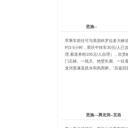
2
第
天
恩施--
早乘车前往可与美国科罗拉多大峡谷
约3-5小时，景区中转车30元/人
理,索道单程105元/人自理），
门石林、一线天、绝壁长廊、一炷
龙河悬瀑及跌水和风雨桥。”后返回
3
第
天
恩施---腾龙洞--宜昌