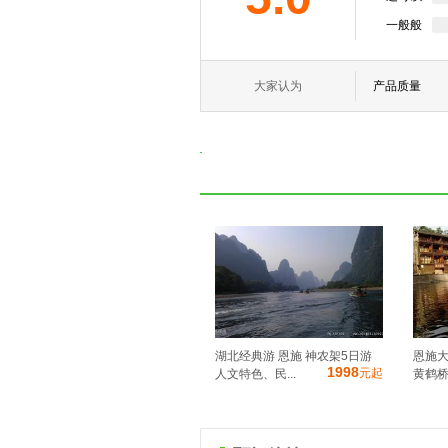
一般般
大家认为
产品质量
湖北经典游 恩施 神农架5日游
恩施大
1998
元起
人文特色、民...
黄鹤桥