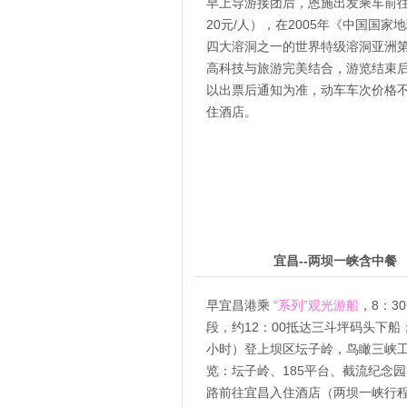
早上导游接团后，恩施出发乘车前
20元/人），在2005年《中国国
四大溶洞之一的世界特级溶洞亚洲
高科技与旅游完美结合，游览结束后利川
以出票后通知为准，动车车次价格
住酒店。
4
第
天
宜昌--两坝一峡含中餐
早宜昌港乘
“系列”观光游船
，8：3
段，约12：00抵达三斗坪码头下船
小时）登上坝区坛子岭，鸟瞰三峡工
览：坛子岭、185平台、截流纪念
路前往宜昌入住酒店（两坝一峡行