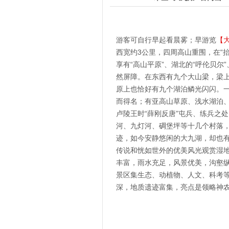
游客可自行早起看晨雾；早游览
【
西宽约3公里，四周高山重围，在“
享有“高山平原”、湖北的“呼伦贝尔
然屏障。在东西有九个大山梁，梁
原上也恰好有九个湖泊鳞光闪闪。一
而得名；有亚高山草原、浅水湖泊
卢陵王时“薛刚反唐”屯兵、练兵之处
河、九灯河、碉堡坪等十几个村落
迹，如今安静悠闲的大九湖，却也
传说和恍如世外的优美风光观赏湿地
丰富，雨水充足，风景优美，沟壑
景区集生态、动植物、人文、科考
深，地质遗迹富集，亮点是领略神农