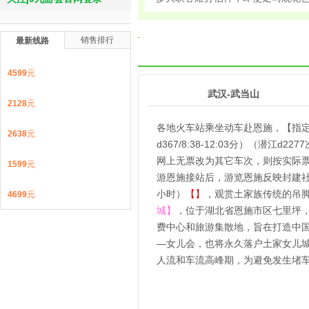
销售排行
最新线路
4599
元
1
第
天
武汉-武当山
2128
元
各地火车站乘坐动车赴恩施，【指定车次：（
2638
元
d367/8:38-12:03分）（潜江d2
网上无票改为其它车次，则按实际
1599
元
游恩施接站后，游览恩施反映封建社
小时）
【】
，观赏土家族传统的吊
4699
元
城】
，位于湖北省恩施市区七里坪
费中心和旅游集散地，旨在打造中
—女儿会，也将永久落户土家女儿
人流和车流高峰期，为避免发生堵车