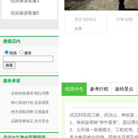
伯乐旅游客服3
伯乐旅游客服5
关注 (32421)
订单 (1笔)
分享
搜索店内
线路
服务
服务承诺
线路特色
参考行程
途经景点
全程价格透明 明白消费
精心筛选行程 品质感受
绝无强制消费 正规服务
武汉到宜昌三峡，武当山，神农架
品牌质量保证 支付安全
1、神农架堪称“华中屋脊”。是以
2、土司城一座规模大、工程宏伟
多大峡谷难分伯仲，即使走马观花也
关注j9九游会官网登录