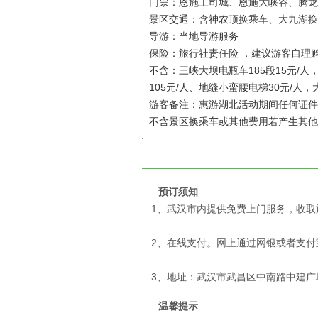
门票：恩施土司城、恩施大峡谷、腾龙
景区交通：含神农顶换乘车、大九湖换
导游：当地导游服务
保险：旅行社责任险 ，建议游客自理
不含：三峡大坝电瓶车185段15元/人
105元/人、地缝小蛮腰电梯30元/人，
游客备注：惠游湖北活动期间任何证件不
不含景区换乘车或其他费用若产生其他
预订须知
1、武汉市内提供免费上门服务，收取
2、在线支付。网上通过网银或者支
3、地址：武汉市武昌区中南路中建广
温馨提示