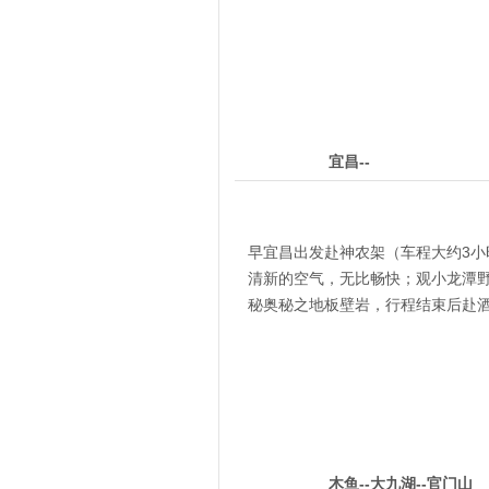
5
第
天
宜昌--
早宜昌出发赴神农架（车程大约3
清新的空气，无比畅快；观小龙潭
秘奥秘之地板壁岩，行程结束后赴
6
第
天
木鱼--大九湖--官门山