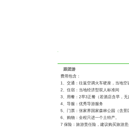
跟团游
费用包含：
1、交通：往返空调火车硬座，当地空调
2、住宿：当地经济型双人标准间
3、用餐：2早3正餐（若酒店含早，无
4、导服：优秀导游服务
5、门票：张家界国家森林公园（含景
6、购物：全程只进一个土特产。
7 保险：旅游责任险，建议购买旅游