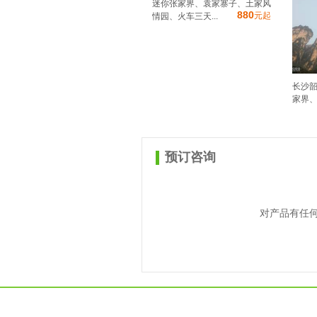
迷你张家界、袁家寨子、土家风
880
元起
情园、火车三天...
长沙
家界、
预订咨询
对产品有任