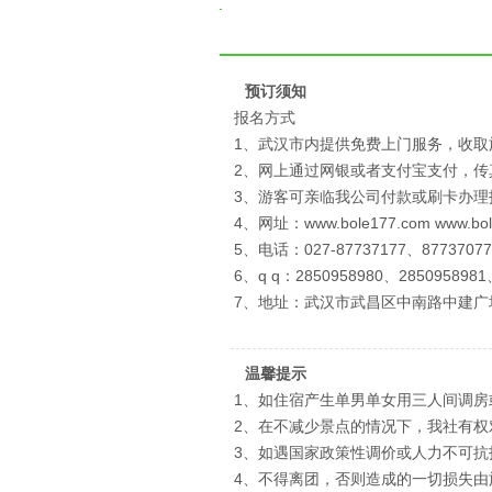
预订须知
报名方式
1、武汉市内提供免费上门服务，收取
2、网上通过网银或者支付宝支付，
3、游客可亲临我公司付款或刷卡办理
4、网址：www.bole177.com www.bo
5、电话：027-87737177、87737077
6、q q：2850958980、2850958981
7、地址：武汉市武昌区中南路中建广
温馨提示
1、如住宿产生单男单女用三人间调房
2、在不减少景点的情况下，我社有
3、如遇国家政策性调价或人力不可
4、不得离团，否则造成的一切损失由