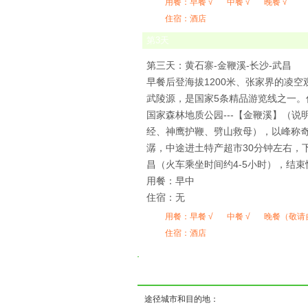
用餐：
早餐 √
中餐 √
晚餐 √
住宿：酒店
第
3
天
第三天：黄石寨-金鞭溪-长沙-武昌
早餐后登海拔1200米、张家界的凌
武陵源，是国家5条精品游览线之一。
国家森林地质公园---【金鞭溪】（说
经、神鹰护鞭、劈山救母），以峰称
潺，中途进土特产超市30分钟左右，下午
昌（火车乘坐时间约4-5小时），结
用餐：早中
住宿：无
用餐：
早餐 √
中餐 √
晚餐（敬请
住宿：酒店
( 
途径城市和目的地：