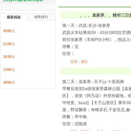
第
1
天
、、、袁家界、、精华三日
销售排行
最新线路
第一天：武昌-长沙-张家界
4599
元
武昌火车站乘坐09：43分1803次
前往张家界（车程约5小时），抵达入
2128
元
用餐：无
住宿：
2638
元
住宿：酒店
1599
元
第
2
天
第二天：袁家界--天子山-十里画廊
4699
元
早餐后游览5a级张家界森林公园【袁
区】，游览《阿凡达》外景拍摄地、哈
中绝景。bus赴【天子山景区】乘车
茏，野花飘香；奇峰异石,千姿百态,
用餐：早中晚
住宿：武陵源