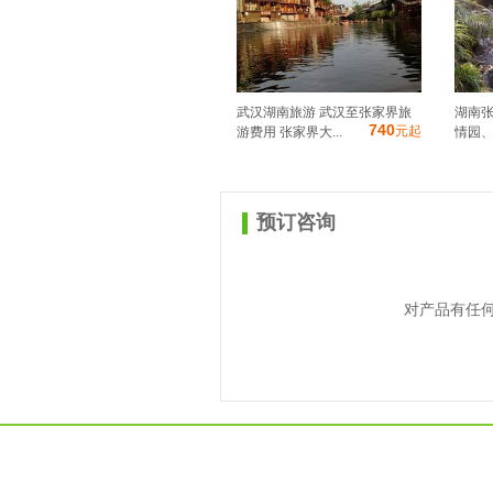
武汉湖南旅游 武汉至张家界旅
湖南
740
元起
游费用 张家界大...
情园、
预订咨询
对产品有任