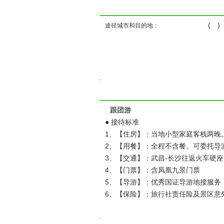
( 
途径城市和目的地：
跟团游
● 接待标准
1、【住房】：当地小型家庭客栈两晚
2、【用餐】：全程不含餐。可委托导
3、【交通】：武昌-长沙往返火车硬
4、【门票】：含凤凰九景门票
5、【导游】：优秀国证导游地接服务
6、【保险】：旅行社责任险及景区意