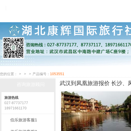
您的位置：
>
>
>
产品编号：
1053551
武汉到凤凰旅游报价 长沙、
咨询旅游顾问
旅游热线
027-87737177
18971661170
伯乐旅游客服1