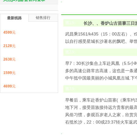
销售排行
最新线路
第
1
天
长沙、、香炉山古苗寨三日
4599
元
武昌乘1561/k435（15：00左右
以自行感受星城长沙著名的飘吧、举
2128
元
第
2
天
2638
元
早7：30长沙集合上车赴凤凰（5.
多的高速公路常吉高速，这也是一条通
1599
元
中午抵中国最美丽的小城凤凰古城.下
4699
元
第
3
天
早餐后，乘车赴香炉山苗寨(（乘车约
地下河，接受苗族接待远方贵客的最
风俗习惯，参观百岁老人之家，欣赏完苗
右抵长沙，22：00或23:37转火车返