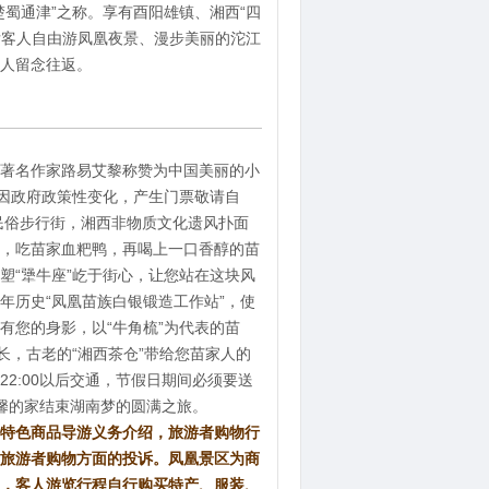
楚蜀通津”之称。享有酉阳雄镇、湘西“四
凰后客人自由游凤凰夜景、漫步美丽的沱江
人留念往返。
著名作家路易艾黎称赞为中国美丽的小
因政府政策性变化，产生门票敬请自
”民俗步行街，湘西非物质文化遗风扑面
，吃苗家血粑鸭，再喝上一口香醇的苗
塑“犟牛座”屹于街心，让您站在这块风
年历史“凤凰苗族白银锻造工作站”，使
有您的身影，以“牛角梳”为代表的苗
长，古老的“湘西茶仓”带给您苗家人的
2:00以后交通，节假日期间必须要送
温馨的家结束湖南梦的圆满之旅。
特色商品导游义务介绍，旅游者购物行
旅游者购物方面的投诉。凤凰景区为商
，客人游览行程自行购买特产、服装、