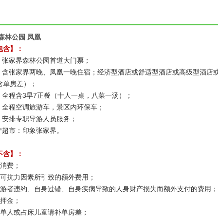
森林公园 凤凰
包含】：
票：张家界森林公园首道大门票；
宿：含张家界两晚、凤凰一晚住宿；经济型酒店或舒适型酒店或高级型酒店
含单房差）；
饮：全程含3早7正餐（十人一桌，八菜一汤）；
通：全程空调旅游车，景区内环保车；
游：安排专职导游人员服务；
特产超市：印象张家界。
不含】：
人消费；
不可抗力因素所引致的额外费用；
旅游者违约、自身过错、自身疾病导致的人身财产损失而额外支付的费用；
店押金；
遇单人或占床儿童请补单房差；