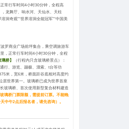
，正常行车时间4小时30分钟，全程高
】
，龙舞厅、响水河、天仙水、天柱
溶洞奇观”“世界溶洞全能冠军”“中国美
站阿波罗商业广场前坪集合，乘空调旅游车
公里，正常行车时间4小时30分钟，全程
玻璃桥】
（行程内只含玻璃桥景点）：
通行、游览、蹦极、溜索、t台等功
375米，宽6米，桥面距谷底相对高度约
度位居世界第一。玻璃桥已成为世界首座
长玻璃桥、首次使用新型复合材料建造
玻璃桥门票限额，需提前订票。不能晚
一天中午2点后报名者，请先咨询）。