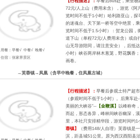
【行程描述】：
早餐后bus赴，乘坐杨
72元/人上山（费用未含），游览《阿
览时间不低于1小时）哈利路亚山，探
的迷魂台、天下第一桥等空中绝景，乘
览时间不低于1.5小时）：贺龙公园
道下山（单程72元/人费用未含）或自
山无导游陪同，请注意安全），后抵达
用餐：
早餐√
中餐√
晚餐√
小时）峡谷两岸林木葱茏，野花飘香；
住宿：张家界景区
画卷。
3
→芙蓉镇→凤凰（含早中晚餐，住凤凰古城）
第
天
【行程描述】：
早餐后参观土特产超市
（参观时间不低于1小时）。后乘车赴
美丽的大峡谷”--
【金鞭溪】
以峰称奇
而起，形态各异，峰林间峡谷幽深，溪
里，本社只安排精华段，游览时间约1
蓉镇】
（费用148/人自理）芙蓉镇
滨，距县城51公里。原为西汉酉阳县