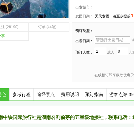
出发城市：
1
发团日期：
天天发团，请至少提前
注 (28190)
订单 (44笔)
预订类型：
分享
请
出发日期：
预订人数：
成人
儿
在线预订即享欣欣优惠价
特色
参考行程
途经景点
费用说明
预订指南
游客点评
39
南中铁国际旅行社是湖南名列前茅的五星级地接社，联系电话：1597