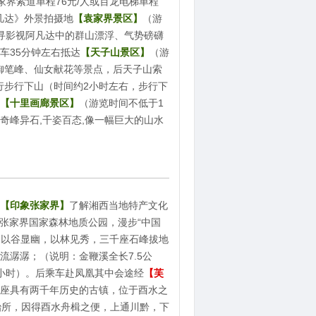
家界索道单程76元/人或百龙电梯单程
凡达》外景拍摄地
【袁家界景区】
（游
寻影视阿凡达中的群山漂浮、气势磅礴
车35分钟左右抵达
【天子山景区】
（游
，御笔峰、仙女献花等景点，后天子山索
行步行下山（时间约2小时左右，步行下
【十里画廊景区】
（游览时间不低于1
奇峰异石,千姿百态,像一幅巨大的山水
【印象张家界】
了解湘西当地特产文化
-张家界国家森林地质公园，漫步“中国
，以谷显幽，以林见秀，三千座石峰拔地
流潺潺；（说明：金鞭溪全长7.5公
小时）。后乘车赴凤凰其中会途经
【芙
是一座具有两千年历史的古镇，位于酉水之
治所，因得酉水舟楫之便，上通川黔，下