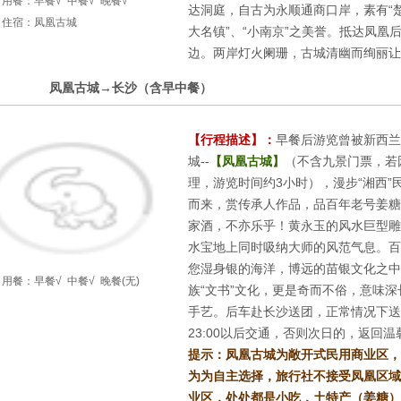
用餐：
早餐√
中餐√
晚餐√
达洞庭，自古为永顺通商口岸，素有“
住宿：凤凰古城
大名镇”、“小南京”之美誉。抵达凤
边。两岸灯火阑珊，古城清幽而绚丽让
4
凤凰古城→长沙（含早中餐）
第
天
【行程描述】：
早餐后游览曾被新西兰
城--
【凤凰古城】
（不含九景门票，若
理，游览时间约3小时），漫步“湘西
而来，赏传承人作品，品百年老号姜糖
家酒，不亦乐乎！黄永玉的风水巨型雕
水宝地上同时吸纳大师的风范气息。百
您湿身银的海洋，博远的苗银文化之中
用餐：
早餐√
中餐√
晚餐(无)
族“文书”文化，更是奇而不俗，意味深
手艺。后车赴长沙送团，正常情况下送2
23:00以后交通，否则次日的，返回
提示：凤凰古城为敞开式民用商业区，
为为自主选择，旅行社不接受凤凰区域
业区，处处都是小吃，土特产（姜糖）