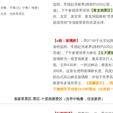
益阳、常德赴张家界(路程约320公里
用餐：
早餐(无)
中餐√
晚餐√
速)，下午参观世界溶洞
【黄龙洞景区
住宿：张家界景区
街、龙宫、迷宫等，黄龙洞因拥有“世界
旅游溶洞”等顶级荣誉而名震全球。
【c线：玻璃桥】：
早07:00于火车
途经益阳、常德赴张家界(路程约320
高速)，下午参观张界大峡谷
【云天渡
玻璃桥为一座景观桥梁，兼具景区行人
能。主跨430米，一跨过峡谷，桥面长
300米。这座全透明玻璃桥长度、高
斜拉式高山峡谷玻璃桥；并创下世界高
桥梁等多项世界之。
【温馨提示】：因
于旅游车开动前24小时报名（出发前
2
袁家界景区-景区-十里画廊景区（含早中晚餐，住张家界）
第
天