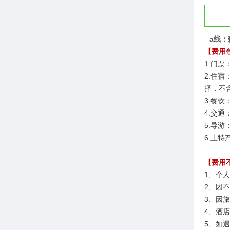
a线：
【费用
1.门
2.住
择，不
3.餐
4.交
5.导
6.土
【费用
1、个
2、因
3、因
4、酒
5、如