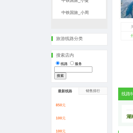
中铁国旅_小曼
中铁国旅_小周
关
旅游线路分类
搜索店内
线路
服务
销售排行
最新线路
线路
850
元
湖
100
元
100
元