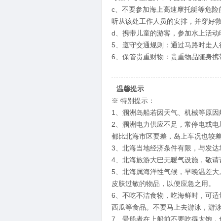
c、不要参加海上高速摩托艇等危险
听从该处工作人员的安排，并穿好
d、携带儿童的游客，参加水上活动
5、遵守交通规则：通过马路时走
6、保管贵重财物：贵重物品随身携
温馨提示
※ 特别提示：
1、涠洲岛船若因天气、机械等原因
2、涠洲电力供应不足，常停电或电
都比北海市区要差，岛上车况也较
3、北海当地经济条件有限，与发达
4、北海旅游大巴无暖气设施，敬请
5、北海属海洋性气候，早晚温差
皮肤过敏的物品，以便应急之用。
6、不吃不洁食物，吃海鲜时，可
西瓜等食品。不要马上去游泳，游
7、晕船者在上船前不要吃得太饱，