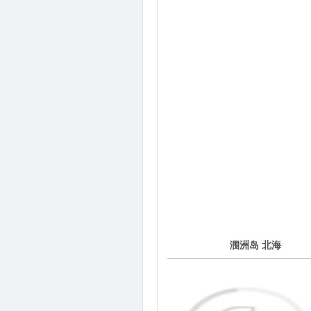
4
涠洲岛 北海
第
天