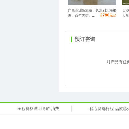
广西涠洲岛旅游，长沙到北海银
长沙
2780
元起
滩、百年老街、...
大草
预订咨询
对产品有任
全程价格透明 明白消费
精心筛选行程 品质感