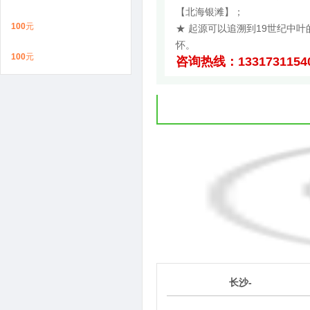
【北海银滩】；
100
元
★ 起源可以追溯到19世纪中
怀。
100
元
咨询热线：1331731154
1
长沙-
第
天