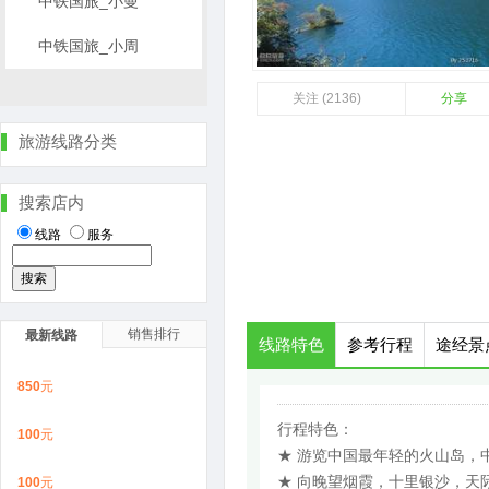
中铁国旅_小曼
中铁国旅_小周
关注 (2136)
分享
旅游线路分类
搜索店内
线路
服务
销售排行
最新线路
线路特色
参考行程
途经景
850
元
行程特色：
100
元
★ 游览中国最年轻的火山岛，
★ 向晚望烟霞，十里银沙，天
100
元