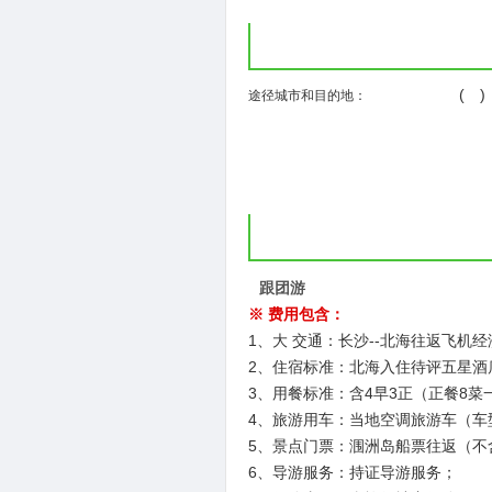
( 
途径城市和目的地：
跟团游
※ 费用包含：
1、大 交通：长沙--北海往返飞
2、住宿标准：北海入住待评五星
3、用餐标准：含4早3正（正餐8菜
4、旅游用车：当地空调旅游车（车
5、景点门票：涠洲岛船票往返（不含
6、导游服务：持证导游服务；