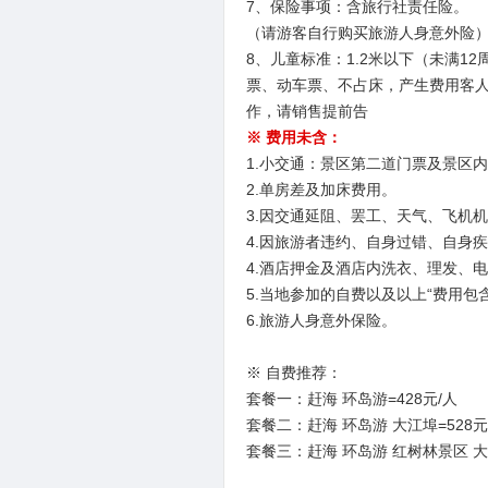
7、保险事项：含旅行社责任险。
（请游客自行购买旅游人身意外险
8、儿童标准：1.2米以下（未满
票、动车票、不占床，产生费用客人自理
作，请销售提前告
※ 费用未含：
1.小交通：景区第二道门票及景区
2.单房差及加床费用。
3.因交通延阻、罢工、天气、飞机
4.因旅游者违约、自身过错、自身
4.酒店押金及酒店内洗衣、理发、
5.当地参加的自费以及以上“费用包
6.旅游人身意外保险。
※ 自费推荐：
套餐一：赶海 环岛游=428元/人
套餐二：赶海 环岛游 大江埠=528元
套餐三：赶海 环岛游 红树林景区 大