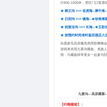
行800-1000米，景区门口
★ 树正沟 >>> 老虎海--犀牛海
★ 日则沟 >>> 镜海--★珍珠滩
★ 则查洼沟 >>> 长海--★五彩
★ 按预约时间准时返回酒店入
自愿参见高原藏羌风情歌舞晚会(
游戏来表现九寨沟藏族、羌族
情，与藏族帅哥美女一起参与
4
第
天
九寨沟—高原藏寨
【行程描述】：