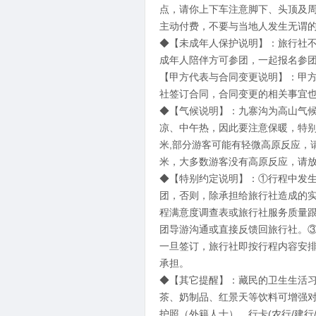
点，请你上下车注意脚下、头顶及
主动付费，不要与当地人发生无谓
◆【未成年人保护说明】：旅行社
成年人陪伴方可参团，一起报名参
【甲方代表与合同变更说明】：甲
社签订合同，合同变更的相关事宜
◆【气候说明】：九寨沟为高山气
凉、中午热，因此要注意保暖，特别预
米,部分游客可能有轻微高原反应，请
米，大多数游客没有高原反应，请
◆【特别约定说明】：①行程中发
团，否则，除承担给旅行社造成的实
程满意度调查表或旅行社服务质量
团导游沟通或直接反馈回旅行社。
一旦签订，旅行社即按行程内容安
承担。
◆【其它提醒】：藏民的卫生生活
茶、奶制品、红景天等饮料可增强
护照（外籍人士）、行卡(农行/建行