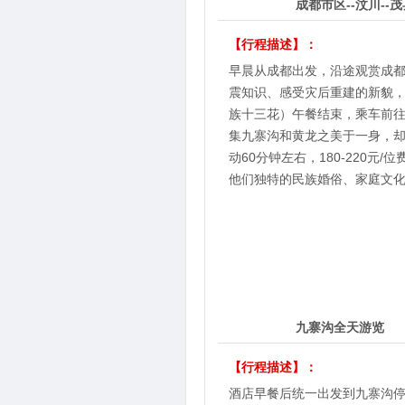
2
第
天
成都市区--汶川--
县古城）-
【行程描述】：
早晨从成都出发，沿途观赏成都
震知识、感受灾后重建的新貌，
族十三花）午餐结束，乘车前往
集九寨沟和黄龙之美于一身，却
动60分钟左右，180-220
他们独特的民族婚俗、家庭文
3
第
天
九寨沟全天游览
【行程描述】：
酒店早餐后统一出发到九寨沟停