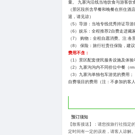
量。 九寨沟沿线当地饮食与游客饮
（景区段所含早餐和晚餐在所住酒
退，请见谅）
（5）导游：当地专线优秀持证导游服
（6）娱乐：全程推荐2自费走进藏家活动
（7） 购物：全程自愿消费。注:
（8） 保险：旅行社责任保险，建
费用不含：
（1）景区配套便民服务设施及体验
（2）九寨沟沟内不同价位中餐（rmb
（3）九寨沟单独包车游览的费用；
自费项目的费用（注：不参加的客
预订须知
【散客接送】：请您按旅行社指定
定时间有一定的误差，请客人谅解