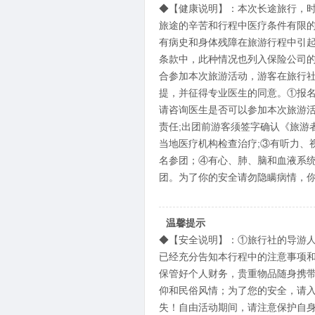
◆【健康说明】：本次长途旅行，
旅途的辛苦和行程中医疗条件有限
有病史和身体残障在旅游行程中引
条款中，此种情况也列入保险公司
合参加本次旅游活动，游客在旅行
提，并征得专业医生的同意。①报
请咨询医生是否可以参加本次旅游
责任;出团前游客须签字确认《旅游
当地医疗机构检查治疗;③有听力、
名参团；④有心、肺、脑和血液系统
团。为了你的安全请勿隐瞒病情，你
温馨提示
◆【安全说明】：①旅行社的导游
已经充分告知本行程中的注意事项
保管好个人财务，贵重物品随身携
仰和民俗风情；为了您的安全，请
失！自由活动期间，请注意保护自