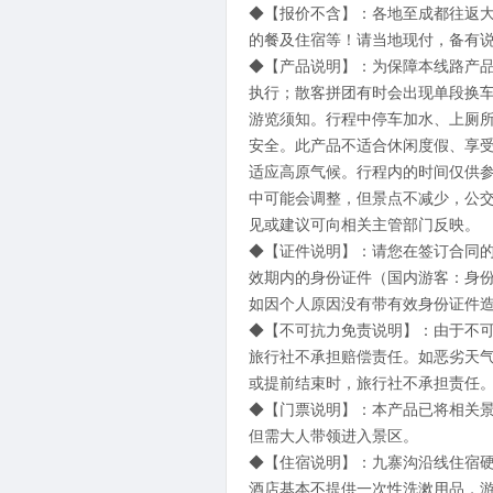
◆【报价不含】：各地至成都往返
的餐及住宿等！请当地现付，备有
◆【产品说明】：为保障本线路产
执行；散客拼团有时会出现单段换
游览须知。行程中停车加水、上厕
安全。此产品不适合休闲度假、享
适应高原气候。行程内的时间仅供
中可能会调整，但景点不减少，公
见或建议可向相关主管部门反映。
◆【证件说明】：请您在签订合同
效期内的身份证件（国内游客：身
如因个人原因没有带有效身份证件
◆【不可抗力免责说明】：由于不
旅行社不承担赔偿责任。如恶劣天
或提前结束时，旅行社不承担责任
◆【门票说明】：本产品已将相关景
但需大人带领进入景区。
◆【住宿说明】：九寨沟沿线住宿
酒店基本不提供一次性洗漱用品，