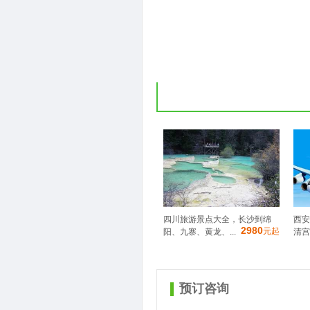
四川旅游景点大全，长沙到绵
西安
2980
元起
阳、九寨、黄龙、...
清宫
预订咨询