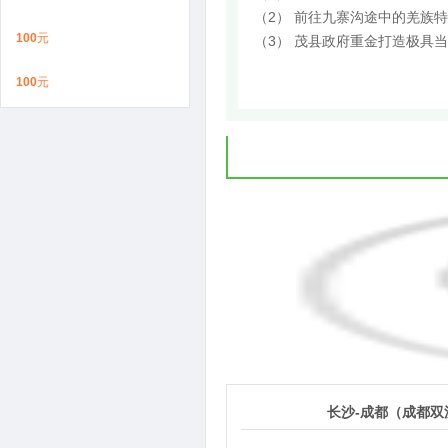
（2） 前往九寨沟途中的羌族
100
元
（3） 茂县政府重金打造极具
100
元
1
第
天
长沙-成都（成都双