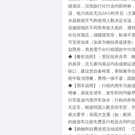
级酒店，仅指旅行社行业内部评称
湿，电力供应无法24小时开启（主要是
水器根据天气和使用人数决定水温
设施因地区不同而有较大差距，遇
住任何酒店，须随团安排，标准不变
可安排加床（加床为钢丝床或床垫
划用房，房差需于出行前团款中付
◆【餐饮说明】：景区段所含早、
的差异，且九寨沟菜品均由成都运
味口，建议您自备榨菜，香辣酱等
程中取消用餐，费用一律不退；因
◆【用车说明】：行程内用车为旅
维修，易发生堵车，发车时间均较
行车延途均需停车加水；行程内所
天定车，根据同团人数安排车型，
座次要求；若因大交通（如：航班
的旅游车位损失费及行程及合同约
◆【购物和自费游览活动说明】：