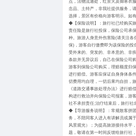
点，法物流通处，红景天及御寒衣
念品、土特产，非我社提供服务，
选择，景区有价格向游客明示。如
◆【保险说明】：旅行社已经购买
责任险是旅行社投保，保险公司承
种。旅游人身意外伤害险(请关注各
保)，游客自行缴费即为该保险的投
受外来的、突发的、非本意的、非
条款并无异议后，自己在保险公司购
游客到保险公司购买，理赔额度归保
进行赔偿。游客应保证自身身体条
切费用均自理，一切后果均自担，
《道路交通事故处理办法》进行赔
构进行救治并向保险公司报案，游
社不承担责任;治疗结束后，旅行社
◆【导游服务说明】：常规散客拼
务，不陪同客人进入有讲解员或属
风景观光）；为提高旅游接待水平
题，敬请在第一时间反馈给旅行社