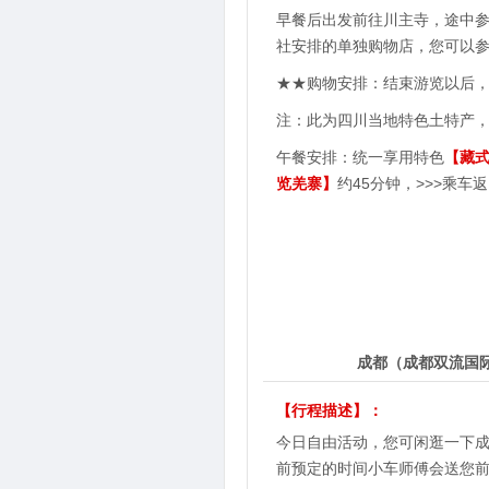
早餐后出发前往川主寺，途中
社安排的单独购物店，您可以
★★购物安排：结束游览以后，
注：此为四川当地特色土特产
午餐安排：统一享用特色
【藏
览羌寨】
约45分钟，>>>乘
5
第
天
成都（成都双流国际
【行程描述】：
今日自由活动，您可闲逛一下
前预定的时间小车师傅会送您