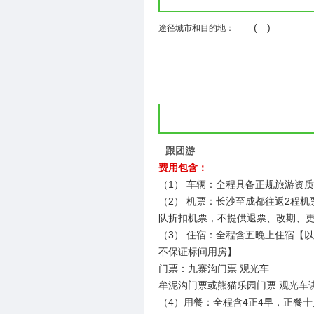
( )
途径城市和目的地：
跟团游
费用包含：
（1） 车辆：全程具备正规旅游资
（2） 机票：长沙至成都往返2程
队折扣机票，不提供退票、改期、
（3） 住宿：全程含五晚上住宿【
不保证标间用房】
门票：九寨沟门票 观光车
牟泥沟门票或熊猫乐园门票 观光车
（4）用餐：全程含4正4早，正餐