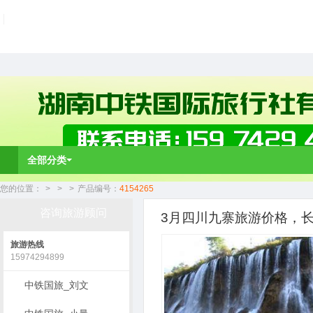
全部分类
您的位置：
>
>
>
产品编号：
4154265
咨询旅游顾问
3月四川九寨旅游价格，长
旅游热线
15974294899
中铁国旅_刘文