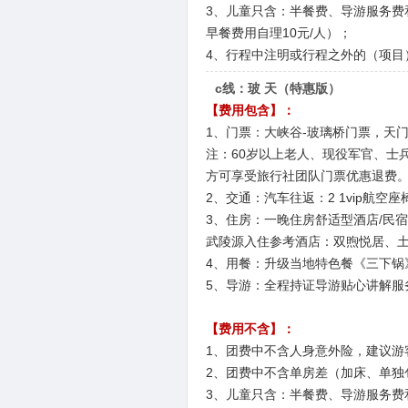
3、儿童只含：半餐费、导游服务费
早餐费用自理10元/人）；
4、行程中注明或行程之外的（项目
c线：玻 天（特惠版）
【费用包含】：
1、门票：大峡谷-玻璃桥门票，天
注：60岁以上老人、现役军官、士
方可享受旅行社团队门票优惠退费
2、交通：汽车往返：2 1vip航
3、住房：一晚住房舒适型酒店/民宿
武陵源入住参考酒店：双煦悦居、
4、用餐：升级当地特色餐《三下锅
5、导游：全程持证导游贴心讲解服
【费用不含】：
1、团费中不含人身意外险，建议游
2、团费中不含单房差（加床、单独
3、儿童只含：半餐费、导游服务费