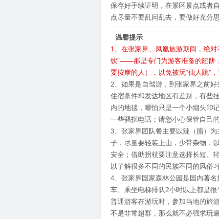
保存好手续证明，在景区景点或者
点尽量不要乱问乱去，要做好充分
温馨提示
1、在张家界、凤凰旅游期间，绝对
饮”——那是专门为游客准备的陷阱
要按摩的人），以免被玩“仙人跳”
2、如果是自驾游，到张家界之前
住宿条件和发达地区有差别，有些
内的地毯，哪怕只是一个小烟头印
一些骚扰电话；请您小心保管自己
3、张家界团队餐主要以辣（腊）
子，尽量要轻装上山，少带杂物，
安全；借助拐杖要注意选择长短、
以了解很多不同的民族不同的风俗
4、张家界国家森林公园是国内著
车、乘坐电梯排队2小时以上都是
普通游客在游玩时，参加当地的旅
不是非常超群，那么就不必强求玩