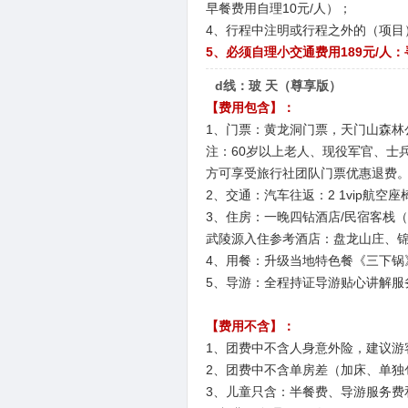
早餐费用自理10元/人）；
4、行程中注明或行程之外的（项目
5、必须自理小交通费用189元/人：
d线：玻 天（尊享版）
【费用包含】：
1、门票：黄龙洞门票，天门山森林
注：60岁以上老人、现役军官、士
方可享受旅行社团队门票优惠退费
2、交通：汽车往返：2 1vip航
3、住房：一晚四钻酒店/民宿客栈（
武陵源入住参考酒店：盘龙山庄、锦
4、用餐：升级当地特色餐《三下锅
5、导游：全程持证导游贴心讲解服
【费用不含】：
1、团费中不含人身意外险，建议游
2、团费中不含单房差（加床、单独
3、儿童只含：半餐费、导游服务费