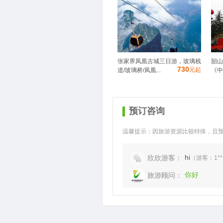
张家界凤凰古城三日游，玻璃栈
韶山
730
元起
道/玻璃桥/凤凰...
《中
预订咨询
温馨提示：因旅游资源比较特殊，且
hi
欣欣游客：
（游客：1** 
你好
旅游顾问：