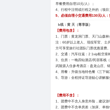
早餐费用自理10元/人）；
4、行程中注明或行程之外的（项目
5、必须自理小交通费用130元/人：
b线：黄 天（尊享版）
【费用包含】：
1、门票：黄龙洞门票、天门山森林
注：60岁以上老人、现役军官、士
方可享受旅行社团队门票优惠退费
2、交通：汽车往返：2 1vip航
3、住房：一晚四钻酒店/民宿客栈（
武陵源入住参考酒店：盘龙山庄、锦
4、用餐：升级当地特色餐《三下锅
5、导游：全程持证导游贴心讲解服
【费用不含】：
1、团费中不含人身意外险，建议游
2、团费中不含单房差（加床、单独