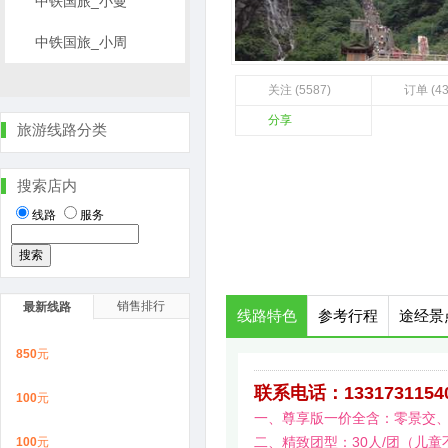
中铁国旅_小曼
中铁国旅_小周
关注 (5587)
订单 (4
分享
旅游线路分类
搜索店内
线路
服务
销售排行
最新线路
线路特色
参考行程
途经景
850
元
联系电话：13317311540
100
元
一、尊享版一价全含：零景交
二、精致团型：30人/团（儿
100
元