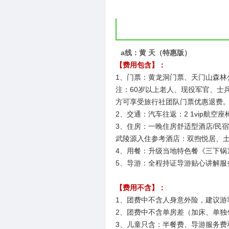
a线：黄 天（特惠版）
【费用包含】：
1、门票：黄龙洞门票、天门山森林
注：60岁以上老人、现役军官、士
方可享受旅行社团队门票优惠退费
2、交通：汽车往返：2 1vip航
3、住房：一晚住房舒适型酒店/民宿
武陵源入住参考酒店：双煦悦居、
4、用餐：升级当地特色餐《三下锅
5、导游：全程持证导游贴心讲解服
【费用不含】：
1、团费中不含人身意外险，建议游
2、团费中不含单房差（加床、单独
3、儿童只含：半餐费、导游服务费