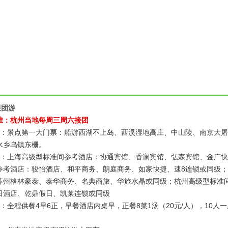
跟团游
准：杭州当地每周三周六接团
票：景点第一大门票：船游西湖不上岛、西溪湿地高庄、中山陵、南京大
水乡乌镇东栅。
宿：上海高级型标准间参考酒店：协通宾馆、香澜宾馆、弘森宾馆、金广
参考酒店：骏怡酒店、和平商务、朗庭商务、如家快捷、速8连锁或同级
苏州格林豪泰、泰华商务、名典商旅、华旅水晶或同级；杭州高级型标准
日酒店、乾鼎假日、凯莱连锁或同级
餐：全程供餐4早6正，早餐酒店内桌早，正餐8菜1汤（20元/人），10