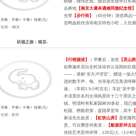
磅礴，雄伟壮观。随后游览侵华日军南
丛葬地
【南京大屠杀遇难同胞纪念馆】
光带
【步行街】
（60分钟）游览商品
用餐：
早餐√
中餐√
晚餐(无)
尝鸭血粉丝汤等南京特色小吃，入住酒
住宿：/南京
3
祈福之旅：南京-
第
天
【行程描述】：
早餐后，游览
【灵山胜
祖释迦牟尼出生时沐浴祥云花雨的壮观
——，堪称“东方卢浮宫”。赠送一场大
进的数字声、电、光等形式完美演绎释
迪。（车程1.5小时左右）车赴“吴中第
木渎景区名列太湖风景区十三个景区之
镇。明清时有私家园林30多处，现已
用餐：
早餐√
中餐√
晚餐(无)
松园、榜眼府第，盘隐草堂等，其中
【
住宿：苏州
家淦先生故居；
【虹饮山房】
是乾隆民
贵。可自费苏州夜景：
【船游苏州古运
传统艺术苏州评弹，120元/人（1小