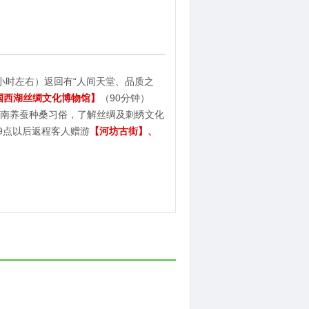
小时左右）返回有“人间天堂、品质之
国西湖丝绸文化博物馆】
（90分钟）
南养蚕种桑习俗，了解丝绸及刺绣文化
9点以后返程客人赠游
【河坊古街】、