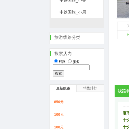
中铁国旅_小曼
中铁国旅_小周
关
旅游线路分类
搜索店内
线路
服务
销售排行
最新线路
线路
850
元
夏
100
元
十
十
100
元