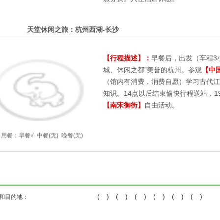
5
天堂休闲之旅：杭州西湖-长沙
第
天
【行程描述】：
早餐后，出发（车程3
城、休闲之都”美誉的杭州。参观
【中
（馆内有消费，消费自愿）学习古代江
知识。14点以后结束愉快行程送站，1
【南宋御街】
自由活动。
用餐：
早餐√
中餐(无)
晚餐(无)
( ) ( ) ( ) ( ) ( ) ( )
和目的地：