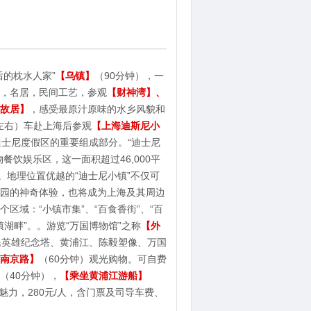
后的枕水人家”
【乌镇】
（90分钟），一
，名居，民间工艺，参观
【财神湾】、
故居】
，感受最原汁原味的水乡风貌和
左右）车赴上海后参观
【上海迪斯尼小
迪士尼度假区的重要组成部分。“迪士尼
餐饮娱乐区，这一面积超过46,000平
。地理位置优越的“迪士尼小镇”不仅可
园的神奇体验，也将成为上海及其周边
区域：“小镇市集”、“百食香街”、“百
镇湖畔”。。游览“万国博物馆”之称
【外
民英雄纪念塔、黄浦江、陈毅塑像、万国
南京路】
（60分钟）观光购物。可自费
（40分钟），
【乘坐黄浦江游船】
魅力，280元/人，含门票及司导车费、