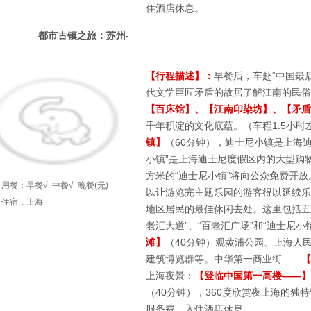
住酒店休息。
4
都市古镇之旅：苏州-
第
天
【行程描述】：
早餐后，车赴“中国最
代文学巨匠矛盾的故居了解江南的民俗
【百床馆】、【江南印染坊】、【矛盾
千年积淀的文化底蕴。（车程1.5小时
镇】
（60分钟），迪士尼小镇是上海
小镇”是上海迪士尼度假区内的大型购物
方米的“迪士尼小镇”将向公众免费开放
用餐：
早餐√
中餐√
晚餐(无)
以让游览完主题乐园的游客得以延续乐
住宿：上海
地区居民的最佳休闲去处。这里包括五个
老汇大道”、“百老汇广场”和“迪士尼小
滩】
（40分钟）观黄浦公园、上海人
建筑博览群等。中华第一商业街——
【
上海夜景：
【登临中国第一高楼——】
（40分钟），360度欣赏夜上海的独特
服务费。入住酒店休息。