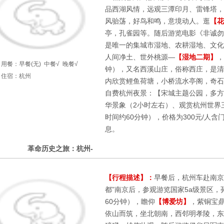
品西湖风情，远观三潭印月、雷锋塔，
风骀荡，好鸟和鸣，意境动人。逛
【花
亭，孔雀园等。随后游览电影《非诚勿
是唯一的集城市湿地、农耕湿地、文化
人间净土、世外桃源—
【湿地二期】
，
用餐：
早餐(无)
中餐√
晚餐√
钟），又名西溪山庄，俗称西庄，是清
住宿：杭州
内欣赏鲤鱼荷塘，小桥流水亭阁，奇石
自费杭州夜景：【宋城主题公园，多方
华景象（2小时左右）、观赏杭州世界
时间约60分钟），价格为300元/人
息。
2
革命历史之旅：杭州-
第
天
【行程描述】：
早餐后，杭州车赴南京
都”南京后，参观游览国家5a级景区，
60分钟），瞻仰
【博爱坊】
，紫铜宝
依山而筑，坐北朝南，西邻明孝陵，东