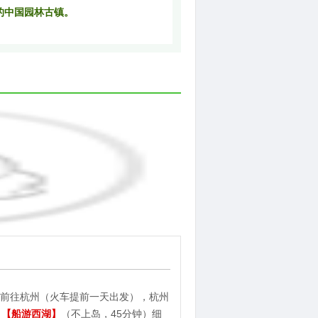
的中国园林古镇。
前往杭州（火车提前一天出发），杭州
，
【船游西湖】
（不上岛，45分钟）细