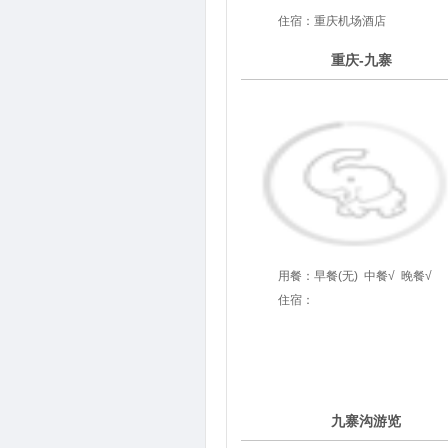
住宿：重庆机场酒店
2
重庆-九寨
第
天
用餐：
早餐(无)
中餐√
晚餐√
住宿：
3
九寨沟游览
第
天