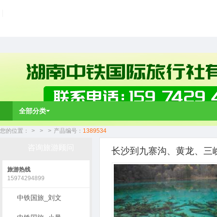
全部分类
您的位置：
>
>
>
产品编号：
1389534
咨询旅游顾问
长沙到九寨沟、黄龙、三峡
旅游热线
15974294899
中铁国旅_刘文