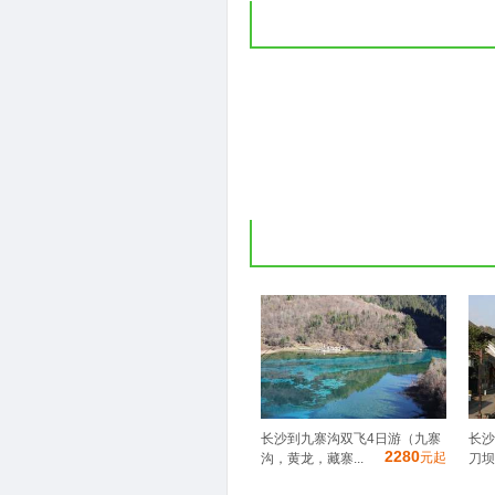
长沙到九寨沟双飞4日游（九寨
长沙
2280
元起
沟，黄龙，藏寨...
刀坝