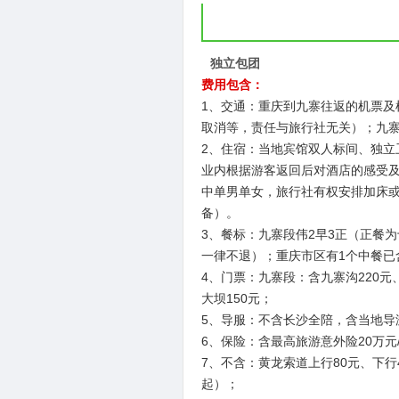
独立包团
费用包含：
1、交通：重庆到九寨往返的机票
取消等，责任与旅行社无关）；九
2、住宿：当地宾馆双人标间、独
业内根据游客返回后对酒店的感受
中单男单女，旅行社有权安排加床
备）。
3、餐标：九寨段伟2早3正（正餐
一律不退）；重庆市区有1个中餐已
4、门票：九寨段：含九寨沟220元、
大坝150元；
5、导服：不含长沙全陪，含当地导
6、保险：含最高旅游意外险20万
7、不含：黄龙索道上行80元、下行4
起）；