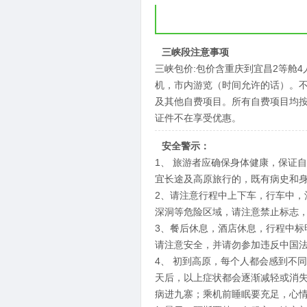
三峡段注意事项
三峡包价:包价含重庆到宜昌2等舱
机，市内游览（时间允许的话）。不含
及其他自费项目。所有自费项目均
证件不在享受优惠。
安全警示：
1、 旅游者应确保身体健康，保证
宜长途及高原旅行的，既有病史和
2、请注意行程中上下车，行车中
深洞等危险区域，请注意禁止标志
3、餐后休息，酒店休息，行程中
请注意安全，并请勿参加违反中国
4、 初到高原，每个人都会感到不
天后，以上症状都会逐渐减轻或消
病进九寨；乘机前睡眠要充足，心