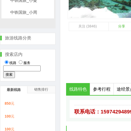
中铁国旅_小曼
中铁国旅_小周
关注 (3846)
分享
旅游线路分类
搜索店内
线路
服务
线路特色
参考行程
途经景
销售排行
最新线路
850
元
联系电话：15974294899
100
元
100
元