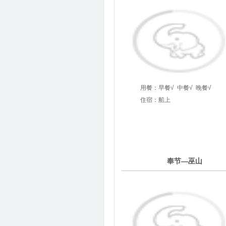
用餐：
早餐√
中餐√
晚餐√
住宿：船上
5
奉节—巫山
第
天