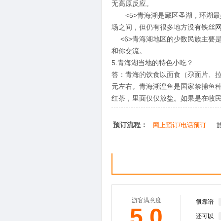
无高原反应。
<5>青海湖是藏区圣湖，环湖最
场之间，但仍有很多地方没有铁丝
<6>青海湖地区的少数民族主要
和你交流。
5.青海湖当地的特色小吃？
答：青海的饮食以面食（尕面片、拉
元左右。青海湖湟鱼是国家禁捕鱼
红茶，里面仅仅放盐。如果是在牧
预订流程：
网上预订/电话预订
游客满意度
很靠谱
5.0
还可以