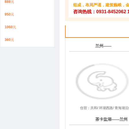
888
元
组成，布局严谨，建筑巍峨，
咨询热线：0931-8452062
950
元
1060
元
360
元
1
兰州——
第
天
住宿：共和/ 环湖西路/ 青海湖沿
2
茶卡盐湖——兰州
第
天