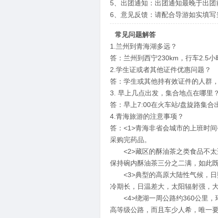
5、出团通知：出团通知最晚于出团
6、意见反馈：请配合导游如实填写
常见问题解答
1.兰州到青海湖多远？
答：兰州到西宁230km，行车2.5
2.学生证或者其他证件优惠问题？
答：学生或其他持有效证件的人群
3. 早上几点出发，集合地点在哪里
答：早上7:00在火车站/盘旋路集
4.青海旅游的注意事项？
答：<1>青海非省会城市的上班时
采购完药品。
<2>藏区的酥油茶之类食品不太
保持碗内酥油茶三分之二满，如此
<3>典型的高原大陆性气候，日照
冷期长，日温差大，太阳辐射强，
<4>绕湖一周公路约360公里，
高等级公路，而且车少人希，唯一