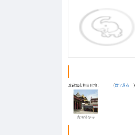
(
)
途径城市和目的地：
西宁景点
青海塔尔寺