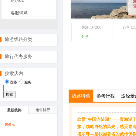
琪琪01
客服斌斌
关注 (37268)
订单 (1
分享
旅游线路分类
旅行代办服务
搜索店内
线路
服务
线路特色
参考行程
途经景
销售排行
最新线路
欣赏“中国内陆湖”——青海湖
950
元
旅，领略自然的风光，感受青
塔尔寺—是我国著名的藏传佛