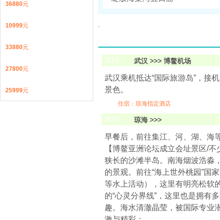
36880
元
10999
元
33880
元
第
1
天
武汉 >>> 博鳌机场
27800
元
武汉乘机抵达“国际旅游岛”，接
景色。
25999
元
住宿：琼海指定酒店
第
2
天
琼海 >>>
早餐后，前往集江、河、湖、海等
【博鳌亚洲论坛成立会址景区/不
狭长的沙滩半岛。南海烟波浩淼
的景观。前往“海上世外桃园”国家
等水上活动），这里有明亮松软
的“心灵分界线”，这里也是拥有
趣。海水清澈晶莹，被国际专业潜
激与精彩；