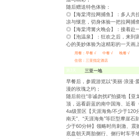
随后赠送特色体验：
◎【海棠湾拉网捕鱼】：多人共
凉与惬意，切身体验一把拉网捕
◎【海棠湾篝火晚会】：接着赴
◎【泡温泉】：狂欢之后，来到富
心的美妙体验为这精彩的一天画
用餐：
早餐 √
中餐 √
晚餐 √
住宿：三亚指定酒店
第
3
天
三亚一地
早餐后，参观游览以“美丽·浪漫·
漫的玫瑰之约；
随后前往“非诚勿扰ⅱ”拍摄地【
顶，远看蔚蓝的南中国海、近看《
4a级景区【天涯海角/不少于12
南天”、“天涯海角”等巨型摩崖
少于60分钟】领略时尚刺激、震
底盘朝天两胎侧行、侧行时车手地面