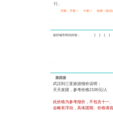
行。
用餐：
早餐 √
中餐 √
晚餐（敬请
( ) ( ) 
途径城市和目的地：
跟团游
武汉到三亚旅游报价说明：
天天发团，参考价格2100元/人
此价格为参考报价，不包含十一
会略有浮动，具体团期、价格请