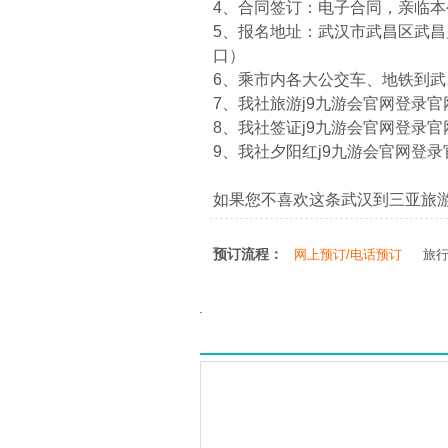
4、合同签订：电子合同，亲临
5、报名地址：武汉市武昌区武昌火
口）
6、乘市内各大公交车、地铁到
7、我社旅游j9九游会官网登录官网：htt
8、我社签证j9九游会官网登录官网：htt
9、我社夕阳红j9九游会官网登录官网：ht
如果您不喜欢这条武汉到三亚旅
预订流程：
网上预订/电话预订
旅