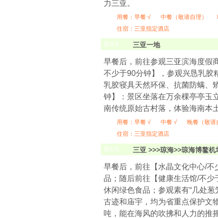
力三亚。
用餐：
早餐 √
中餐（敬请自理）
住宿：三亚指定酒店
第
4
天
三亚一地
早餐后，前往参观三亚滨海度假商
不少于90分钟】，参观兴恳乳
乳胶寝具天然环保、抗菌防螨、矫
钟】：景区坐落在万余棵亭亭玉
南传统原始古村落，体验海南本
用餐：
早餐 √
中餐 √
晚餐（敬请
住宿：三亚指定酒店
第
5
天
三亚 >>>琼海>>琼海博鳌机
早餐后，前往【水晶文化中心/不
品；随后前往【健康生活馆/不少
休闲绿色食品；参观素有“几处葱
古迹和庙宇，均为省重点保护文物
吨，能在海风的吹拂和人力的推摇