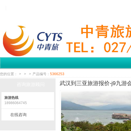
您的位置：
>
>
>
产品编号：
5366253
武汉到三亚旅游报价-j9九游
咨询旅游顾问
旅游热线
18986064745
在线咨询