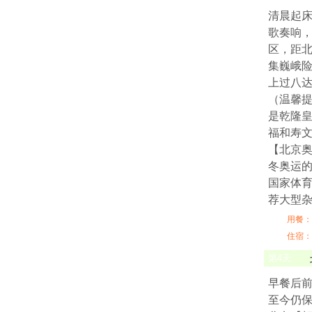
清晨起
歌奏响，
区，距北
集巍峨险
上过八达
（温馨提
是乾隆
福和寿
【北京奥
冬奥运的
国家体育
荐大型杂
用餐：
住宿：
第
4
天
早餐后前
至今仍保