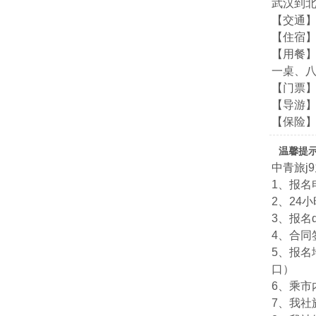
武汉到
【交通
【住宿】
【用餐】
一桌、
【门票
【导游
【保险
温馨提
中青旅j
1、报名电
2、24小
3、报名qq
4、合
5、报名
口）
6、乘市
7、我社旅