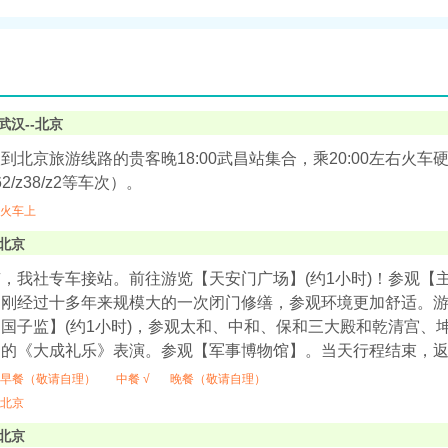
武汉--北京
到北京旅游线路的贵客晚18:00武昌站集合，乘20:00左右火
162/z38/z2等车次）。
火车上
北京
，我社专车接站。前往游览【天安门广场】(约1小时)！参观【主
刚经过十多年来规模大的一次闭门修缮，参观环境更加舒适。游览
国子监】(约1小时)，参观太和、中和、保和三大殿和乾清宫、
扬的《大成礼乐》表演。参观【军事博物馆】。当天行程结束，
早餐（敬请自理）
中餐 √
晚餐（敬请自理）
北京
北京