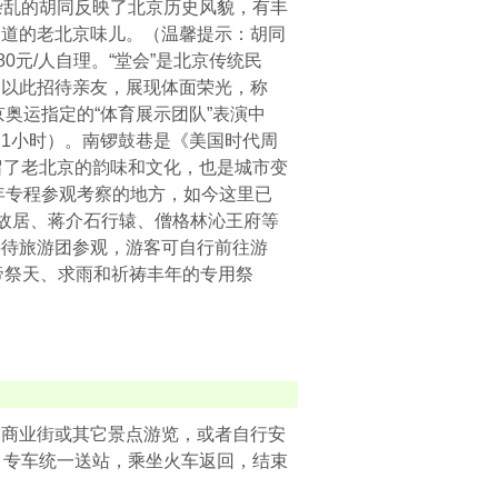
杂乱的胡同反映了北京历史风貌，有丰
道道的老北京味儿。（温馨提示：胡同
0元/人自理。“堂会”是北京传统民
，以此招待亲友，展现体面荣光，称
京奥运指定的“体育展示团队”表演中
1小时）。南锣鼓巷是《美国时代周
留了老北京的韵味和文化，也是城市变
年专程参观考察的地方，如今这里已
盾故居、蒋介石行辕、僧格林沁王府等
接待旅游团参观，游客可自行前往游
帝祭天、求雨和祈祷丰年的专用祭
。
名商业街或其它景点游览，或者自行安
，专车统一送站，乘坐火车返回，结束