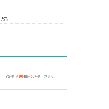
游线路：
点评即送
100
积分
50
积分（带图片）