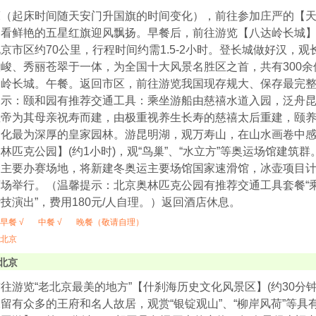
床（起床时间随天安门升国旗的时间变化），前往参加庄严的【
看鲜艳的五星红旗迎风飘扬。早餐后，前往游览【八达岭长城】(
京市区约70公里，行程时间约需1.5-2小时。登长城做好汉，
峻、秀丽苍翠于一体，为全国十大风景名胜区之首，共有300
岭长城。午餐。返回市区，前往游览我国现存规大、保存最完整的
示：颐和园有推荐交通工具：乘坐游船由慈禧水道入园，泛舟昆明
皇帝为其母亲祝寿而建，由极重视养生长寿的慈禧太后重建，颐
文化最为深厚的皇家园林。游昆明湖，观万寿山，在山水画卷中
林匹克公园】(约1小时)，观“鸟巢”、“水立方”等奥运场馆建筑群
主要办赛场地，将新建冬奥运主要场馆国家速滑馆，冰壶项目计
场举行。（温馨提示：北京奥林匹克公园有推荐交通工具套餐“
技演出”，费用180元/人自理。）返回酒店休息。
早餐 √
中餐 √
晚餐（敬请自理）
北京
北京
往游览“老北京最美的地方”【什刹海历史文化风景区】(约30分
留有众多的王府和名人故居，观赏“银锭观山”、“柳岸风荷”等