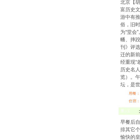
北京【胡
富历史
游中有推
俗，旧
为“堂会
幡、摔
刊》评选
迁的新前
经重现“
历史名
览）。午
坛，是
用餐：
住宿：
第
5
天
早餐后
排其它个
愉快的