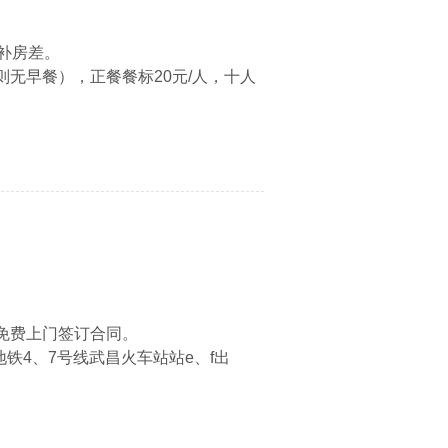
补房差。
无早餐），正餐餐标20元/人，十人
免费上门签订合同。
铁4、7号线武昌火车站站e、f出