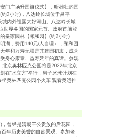
天安门广场升国旗仪式】，听雄壮的国
约2小时)，八达岭长城位于昌平
观长城内外祖国大好河山。八达岭长城
余位世界各国的国家元首、政府首脑登
皇家园林【颐和园】(约2小时)
湖，费用140元/人自理），颐和园
养天年和万寿无疆是其建园初衷，成为
感受身心康泰、益寿延年的真谛。参观
。北京奥林匹克公园将是2022年北京
划在“水立方”举行，男子冰球计划在
乘坐奥林匹克公园小火车 观看奥运推
钟)，曾经是清朝王公贵族的后花园，
具有百年历史美誉的自然景观。参加老