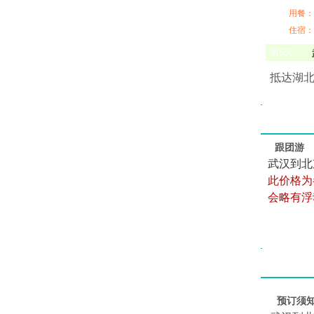
用餐：
住宿：
第
6
天
抵达湖
跟团游
武汉到北
此价格为
会略有浮
预订须