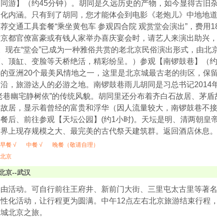
同游】（约45分钟）。胡同是久远历史的产物，如今显得古旧
文化内涵。只有到了胡同，您才能体会到电影《老炮儿》中地地
荐交通工具套餐“乘坐黄包车 参观四合院 观赏堂会演出”，费用18
时京都官僚富豪或有钱人家举办喜庆宴会时，请艺人来演出助兴
”。现在“堂会”已成为一种雅俗共赏的老北京民俗演出形式，由北
跤、顶缸、变脸等天桥绝活，精彩纷呈。）参观【南锣鼓巷】（约
的亚洲20个最美风情地之一，这里是北京城最古老的街区，保
沿，旅游达人的必游之地。南锣鼓巷雨儿胡同是习总书记2014
老巷幽宅静树依”的传统风貌。胡同里还分布着齐白石故居、茅
人故居，显示着曾经的富贵和浮华（因人流量较大，南锣鼓巷不
餐后、前往参观【天坛公园】(约1小时)。天坛是明、清两朝皇
世界上现存规模之大、最完美的古代祭天建筑群。返回酒店休息
早餐 √
中餐 √
晚餐（敬请自理）
北京
北京--武汉
自由活动。可自行前往王府井、新前门大街、三里屯太古里等著
性化活动，让行程更为圆满。中午12点左右北京旅游结束行程
皇城北京之旅。