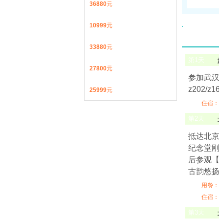
36880
元
10999
元
33880
元
第
1
天
27800
元
参加武汉
z202/z
25999
元
住宿：
第
2
天
抵达北京
纪念堂刚
后参观【
古韵悠
用餐：
住宿：
第
3
天