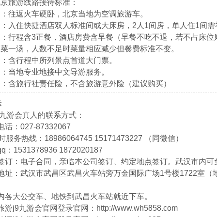
北京旅游线路接待标准：
】：往返火车硬卧，北京当地为空调旅游车。
：入住快捷酒店双人标准间或大床房，2人1间房，单人住1间需
：行程含3正餐，酒店房费含早餐（早餐不吃不退，若不占床位则
八菜一汤，人数不足时菜量相应减少但餐费标准不变。
】：含行程中所列景点首道大门票。
】：当地专业地接中文导游服务。
】：含旅行社责任险，不含旅游意外险（建议购买）
示
9九游会真人的联系方式：
话：027-87332067
时服务热线：18986064745 15171473227 （同微信）
：1531378936 1872020187
同签订：电子合同，亲临本公司签订、约定地点签订。武汉市内可
地址：武汉市武昌区武昌火车站旁万金国际广场1号楼1722室（地
内各大公交车、地铁到武昌火车站就近下车。
游j9九游会官网登录官网：http://www.wh5858.com