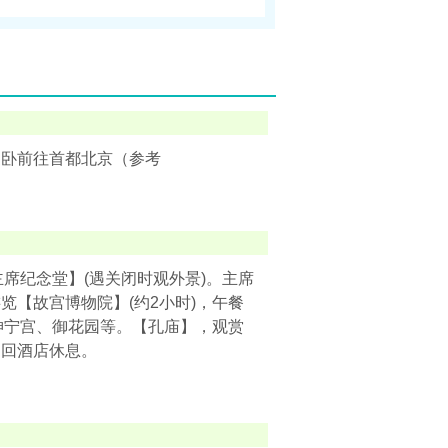
车硬卧前往首都北京（参考
席纪念堂】(遇关闭时观外景)。主席
【故宫博物院】(约2小时)，午餐
坤宁宫、御花园等。【孔庙】，观赏
返回酒店休息。