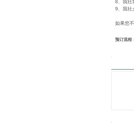
8、我社签
9、我社夕
如果您
预订流程