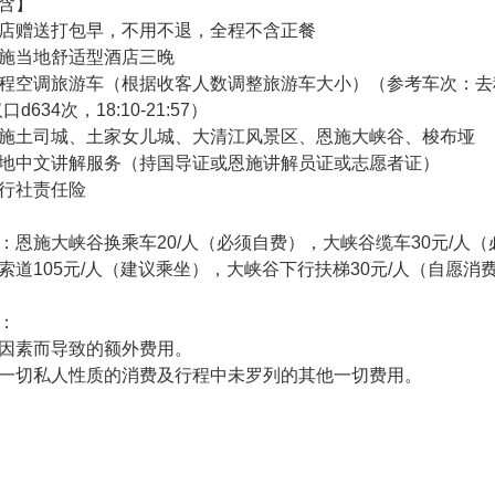
含】
店赠送打包早，不用不退，全程不含正餐
施当地舒适型酒店三晚
程空调旅游车（根据收客人数调整旅游车大小）（参考车次：去程汉口-恩
d634次，18:10-21:57）
施土司城、土家女儿城、大清江风景区、恩施大峡谷、梭布垭
地中文讲解服务（持国导证或恩施讲解员证或志愿者证）
行社责任险
：恩施大峡谷换乘车20/人（必须自费），大峡谷缆车30元/人
索道105元/人（建议乘坐），大峡谷下行扶梯30元/人（自愿消
：
因素而导致的额外费用。
一切私人性质的消费及行程中未罗列的其他一切费用。