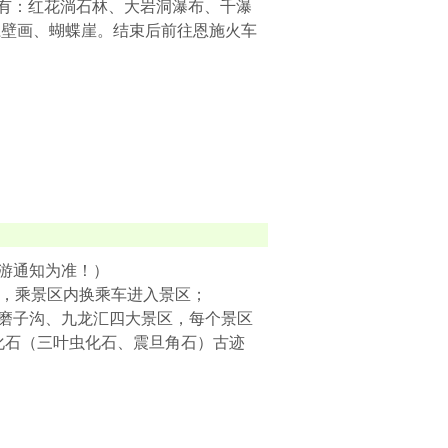
点有：红花淌石林、大岩洞瀑布、千瀑
江壁画、蝴蝶崖。结束后前往恩施火车
导游通知为准！）
后，乘景区内换乘车进入景区；
、磨子沟、九龙汇四大景区，每个景区
、化石（三叶虫化石、震旦角石）古迹