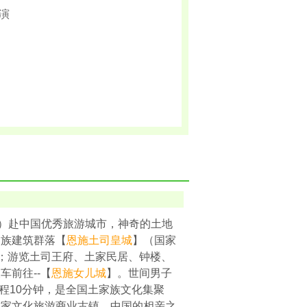
演
:52）赴中国优秀旅游城市，神奇的土地
家族建筑群落【
恩施土司皇城
】（国家
右）；游览土司王府、土家民居、钟楼、
前往--【
恩施女儿城
】。世间男子
程10分钟，是全国土家族文化集聚
首家文化旅游商业古镇、中国的相亲之