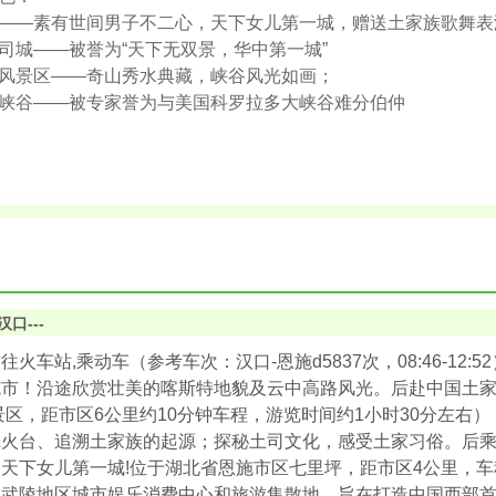
——素有世间男子不二心，天下女儿第一城，赠送土家族歌舞表
司城——被誉为“天下无双景，华中第一城”
风景区——奇山秀水典藏，峡谷风光如画；
峡谷——被专家誉为与美国科罗拉多大峡谷难分伯仲
汉口---
往火车站,乘动车（参考车次：汉口-恩施d5837次，08:46-12
施市！沿途欣赏壮美的喀斯特地貌及云中高路风光。后赴中国土
级景区，距市区6公里约10分钟车程，游览时间约1小时30分左
火台、追溯土家族的起源；探秘土司文化，感受土家习俗。后乘车
天下女儿第一城!位于湖北省恩施市区七里坪，距市区4公里，车
是武陵地区城市娱乐消费中心和旅游集散地，旨在打造中国西部