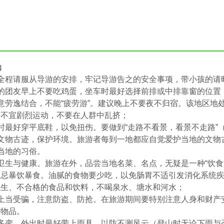
知
游全程请服从导游的安排，牢记导游告之的安全事项，带小孩的请
车的团友早上不要吃鸡蛋，坐车时最好选择前排或中排靠窗的位置
意劳逸结合，不能“疲劳游”。建议晚上不要夜不归宿。该地区地
，不宜剧烈运动，不要在人群中乱挤；
时最好穿平底鞋，以免扭伤。要做到“走路不看景，看景不走路”
护文物古迹，保护环境。旅游者每到一地都应自觉爱护当地的文物
当地的习俗。
卫生与健康。旅游在外，品尝当地名菜、名点，无疑是一种“饮食
切忌暴饮暴食。油腻的食物要少吃，以免肠胃不适引发消化系统
卫生、不合格的食品和饮料，不喝泉水、塘水和河水；
惕上当受骗，注意防盗、防抢。在旅游期间要特别注意人身和财产
重物品。
候多变，外出时最好带上雨具，以防不测风云（登山时无论下雨与