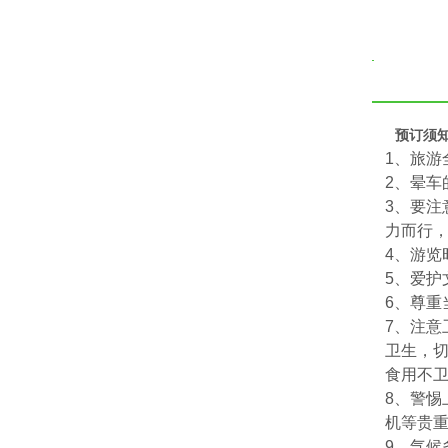
预订须
1、旅
2、晕
3、要注
力而行
4、游览
5、爱
6、尊重
7、注意
卫生，
食用不
8、警
机等贵
9、气