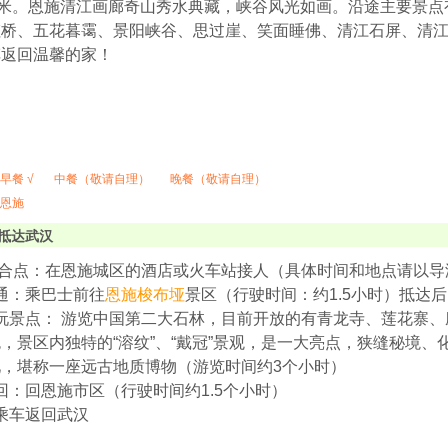
千米。恩施清江画廊奇山秀水典藏，峡谷风光如画。沿途主要景
虹桥、五花暮霭、景阳峡谷、思过崖、笑面睡佛、清江石屏、清
车返回温馨的家！
早餐 √
中餐（敬请自理）
晚餐（敬请自理）
恩施
抵达武汉
0 集合点：在恩施城区的酒店或火车站接人（具体时间和地点请以
0交通：乘巴士前往
恩施梭布垭
景区（行驶时间：约1.5小时）抵达
0游玩景点： 游览中国第二大石林，目前开放的有青龙寺、莲花寨
，景区内独特的“溶纹”、“戴冠”景观，是一大亮点，狭缝秘境
，堪称一座远古地质博物（游览时间约3个小时）
0返回：回恩施市区（行驶时间约1.5个小时）
0后乘车返回武汉