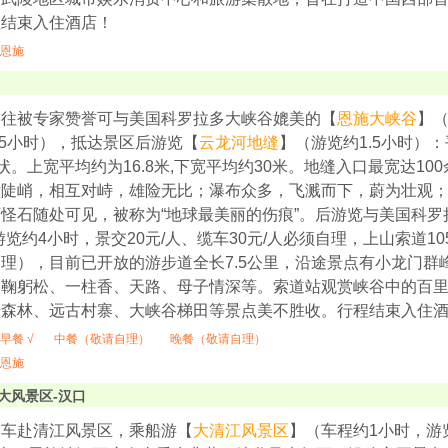
程结束入住酒店！
恩施
前往被专家赞誉可与美国科罗拉多大峡谷媲美的【
恩施大峡谷
】（
.5小时），抵达景区后游览【
云龙河地缝
】（游览约1.5小时）：
字状。上宽平均约为16.8米,下宽平均约30米。地缝入口最宽达1
壁陡峭，相互对峙，雄险无比；瀑布众多，飞溅而下，蔚为壮观
怪石随处可见，被称为“地球最美丽的伤痕”。后游览与美国科
游览约4小时，景交20元/人、缆车30元/人必须自理，上山索道10
理），目前已开放的游步道全长7.5公里，沿途景点有小龙门群
、鞠躬松、一柱香、天路、母子情深等。索道站观赏峡谷中的百
始森林、远古村寨、大峡谷梯田等景点美不胜收。行程结束入住
早餐 √
中餐（敬请自理）
晚餐（敬请自理）
恩施
大风景区-汉口
乘车赴清江风景区，乘船游【
大清江风景区
】（车程约1小时，游览