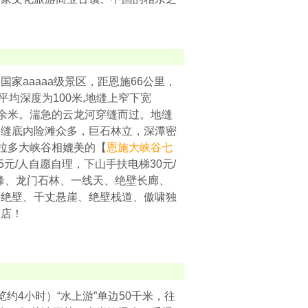
国家aaaaa级景区，距恩施66公里，
平均深度为100米,地缝上窄下宽
00余米。湍急的云龙河穿缝而过。地缝
；缝底内险滩众多，巨石林立，深潭密
罗拉多大峡谷相媲美的【
恩施大峡谷七
5元/人自愿自理，下山手扶电梯30元/
峰、龙门石林、一线天、绝壁长廊、
里绝壁、千丈悬崖、绝壁栈道、傲啸独
酒店！
约4小时）“水上游”单边50千米，往