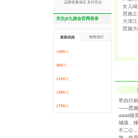
品牌质量保证 支付安全
女儿城
恩施土
关注j9九游会官网登录
大清江
恩施大
销售排行
最新线路
1999
元
998
元
2199
元
第
1
天
1680
元
早自行前
2799
元
——恩
aaaa
城墙、烽
不二心，
地，也