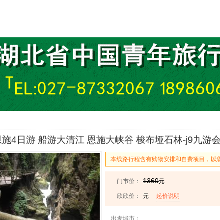
施4日游 船游大清江 恩施大峡谷 梭布垭石林-j9九游
本线路行程含有购物安排和自费项目，以
1360
门市价：
元
欣欣价：
元
起价说明
出发城市：