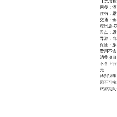
【费用包
用餐：酒
住宿：恩
交通：全
程恩施-汉口
景点：恩
导游：当
保险：旅
费用不含
消费项目
不含上行
元；
特别说明
因不可抗
旅游期间