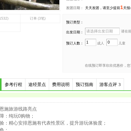
1
发团日期：
天天发团，请至少提前
天报
1532)
订单 (3笔)
预订类型：
请在前 
出发日期：
预订人数：
成人
儿童
在线预订即享欣欣优惠价，您
参考行程
途经景点
费用说明
预订指南
游客点评
3
恩施旅游线路亮点
障：纯玩0购物；
验：精心安排恩施有代表性景区，提升游玩体验度；
色：