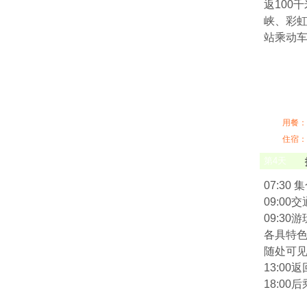
返100
峡、彩
站乘动
用餐：
住宿：
第
4
天
07:3
09:0
09:3
各具特色
随处可见
13:0
18:0