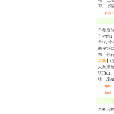
都。行
住宿：
第
2
天
早餐后
车程约1
呈“八”
两岸绝
布，奇石
星寨
】(
人自愿自
轿顶山
峰、原
用餐：
住宿：
第
3
天
早餐后