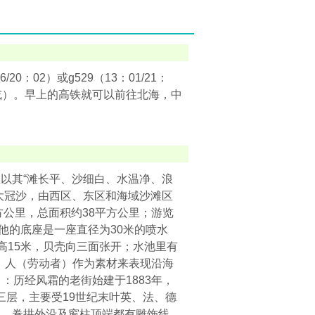
20：02）或g529（13：01/21：
或）。早上的高铁就可以前往北海，中
以其“滩长平、沙细白、水温净、浪
大冠沙，由西区、东区和海域沙滩区
平方公里，总面积约38平方公里；游览
他的底座是一座直径为30米的喷水
贝高15米，贝壳向三面张开；水池里有
、人（劳动者）作为素材来表现沿海
：历经风霜的老街始建于1883年，
三层，主要受19世纪末叶英、法、德
构，卷拱外沿及窗柱顶端都有雕饰线，