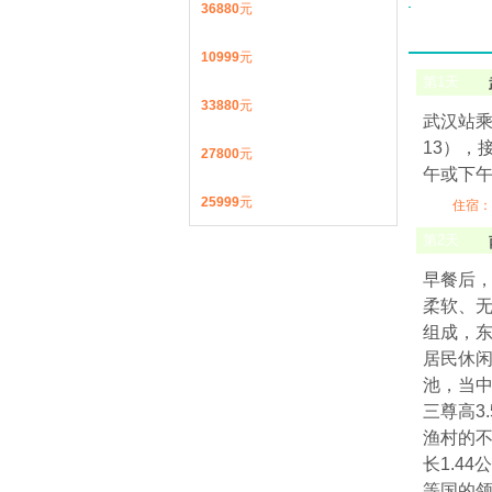
36880
元
10999
元
第
1
天
33880
元
武汉站乘高
13），
27800
元
午或下
25999
元
住宿：
第
2
天
早餐后
柔软、
组成，东
居民休闲
池，当中
三尊高3
渔村的不
长1.4
等国的