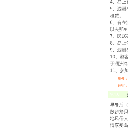
4、岛上
5、涠洲
租赁。
6、有在
以去那
里
7、民
8、岛
9、涠
10、游
于涠洲
岛
11、参
用餐：
住宿：
第
4
天
早餐后
散步拾
地风俗
情享受岛