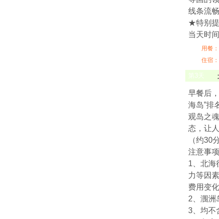
线条流畅
★特别
当天时间
用餐：
住宿：
第
3
天
早餐后
海岛”排
观岛之魂
态，让人
（约30
注意事
1、北
力等因
费用变
2、涠洲
3、均不