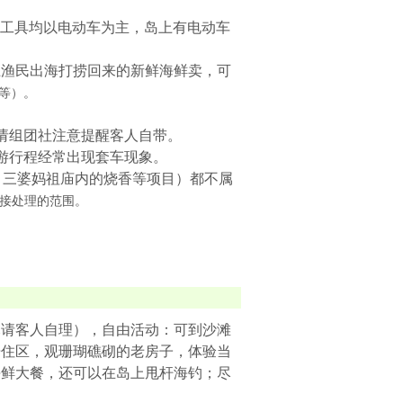
通工具均以电动车为主，岛上有电动车
上渔民出海打捞回来的新鲜海鲜卖，可
不等）。
请组团社注意提醒客人自带。
游行程经常出现套车现象。
，三婆妈祖庙内的烧香等项目）都不属
接处理的范围。
尽请客人自理），自由活动：可到沙滩
居住区，观珊瑚礁砌的老房子，体验当
海鲜大餐，还可以在岛上甩杆海钓；尽