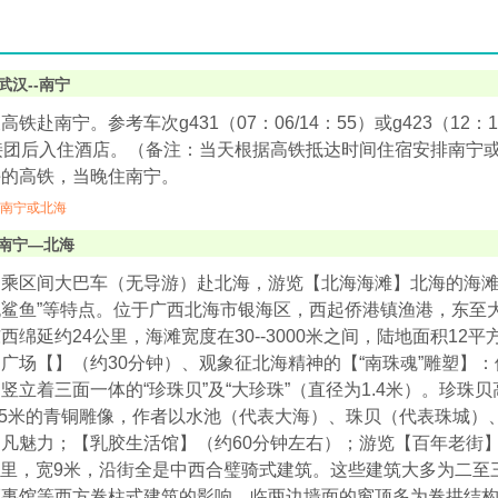
武汉--南宁
铁赴南宁。参考车次g431（07：06/14：55）或g423（12：16/
接团后入住酒店。（备注：当天根据高铁抵达时间住宿安排南宁
午的高铁，当晚住南宁。
南宁或北海
南宁—北海
，乘区间大巴车（无导游）赴北海，游览【北海海滩】北海的海滩
无鲨鱼”等特点。位于广西北海市银海区，西起侨港镇渔港，东至
西绵延约24公里，海滩宽度在30--3000米之间，陆地面积12
广场【】（约30分钟）、观象征北海精神的【“南珠魂”雕塑】：
竖立着三面一体的“珍珠贝”及“大珍珠”（直径为1.4米）。珍珠
.5米的青铜雕像，作者以水池（代表大海）、珠贝（代表珠城）
凡魅力；【乳胶生活馆】（约60分钟左右）；游览【百年老街】
4公里，宽9米，沿街全是中西合璧骑式建筑。这些建筑大多为二至
领事馆等西方卷柱式建筑的影响，临两边墙面的窗顶多为卷拱结