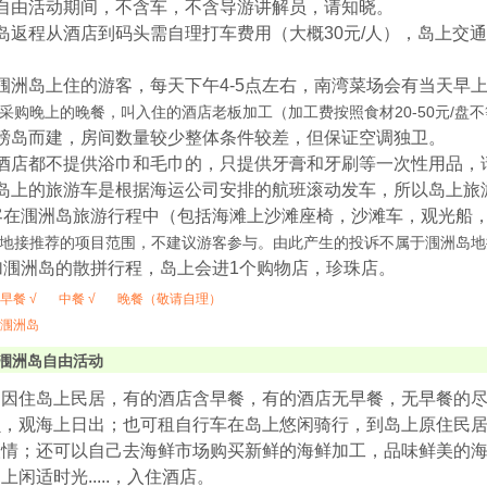
自由活动期间，不含车，不含导游讲解员，请知晓。
岛返程从酒店到码头需自理打车费用（大概30元/人），岛上交
涠洲岛上住的游客，每天下午4-5点左右，南湾菜场会有当天早
采购晚上的晚餐，叫入住的酒店老板加工（加工费按照食材20-50元/盘
居磅岛而建，房间数量较少整体条件较差，但保证空调独卫。
上酒店都不提供浴巾和毛巾的，只提供牙膏和牙刷等一次性用品，
洲岛上的旅游车是根据海运公司安排的航班滚动发车，所以岛上旅
客在涠洲岛旅游行程中（包括海滩上沙滩座椅，沙滩车，观光船
地接推荐的项目范围，不建议游客参与。由此产生的投诉不属于涠洲岛地
加涠洲岛的散拼行程，岛上会进1个购物店，珍珠店。
早餐 √
中餐 √
晚餐（敬请自理）
涠洲岛
涠洲岛自由活动
（因住岛上民居，有的酒店含早餐，有的酒店无早餐，无早餐的
贝，观海上日出；也可租自行车在岛上悠闲骑行，到岛上原住民
人情；还可以自己去海鲜市场购买新鲜的海鲜加工，品味鲜美的
上闲适时光.....，入住酒店。