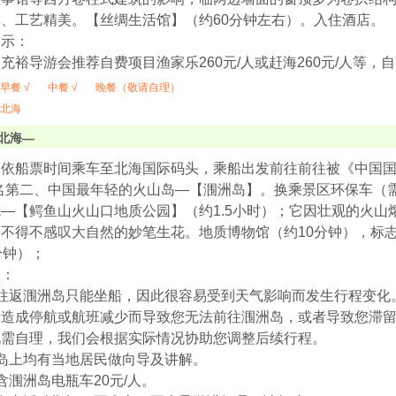
、工艺精美。【丝绸生活馆】（约60分钟左右）。入住酒店。
提示：
充裕导游会推荐自费项目渔家乐260元/人或赶海260元/人等
早餐 √
中餐 √
晚餐（敬请自理）
北海
北海—
，依船票时间乘车至北海国际码头，乘船出发前往前往被《中国国
名第二、中国最年轻的火山岛—【涠洲岛】。换乘景区环保车（需
—【鳄鱼山火山口地质公园】（约1.5小时）；它因壮观的火山
不得不感叹大自然的妙笔生花。地质博物馆（约10分钟），标志
分钟）；
项：
海往返涠洲岛只能坐船，因此很容易受到天气影响而发生行程变化
素造成停航或航班减少而导致您无法前往涠洲岛，或者导致您滞
化需自理，我们会根据实际情况协助您调整后续行程。
岛上均有当地居民做向导及讲解。
含涠洲岛电瓶车20元/人。