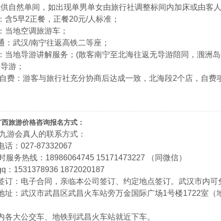
提供自然单间，如出现单男单女由旅行社调整标间内加床或由客
：含5早2正餐，正餐20元/人标准；
：当地空调旅游车；
通：武汉/南宁往返高铁二等座；
：当地导游讲解服务；(散客南宁至北海往返无导游陪同，涠洲岛
兼导游；
/自费：游客与旅行社充分协商后达成一致，北海段2个店，自费
！
广西旅游价格咨询报名方式：
9九游会真人的联系方式：
话：027-87332067
时服务热线：18986064745 15171473227 （同微信）
：1531378936 1872020187
同签订：电子合同，亲临本公司签订、约定地点签订。武汉市内可
地址：武汉市武昌区武昌火车站旁万金国际广场1号楼1722室（地
内各大公交车、地铁到武昌火车站就近下车。