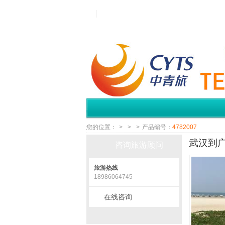
您的位置：
>
>
>
产品编号：
4782007
武汉到广
咨询旅游顾问
旅游热线
18986064745
在线咨询