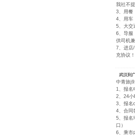
我社不
3、用餐
4、用车
5、大交
6、导服
供司机
7、进店
充协议
武汉到
中青旅j
1、报名电
2、24小
3、报名qq
4、合
5、报名
口）
6、乘市