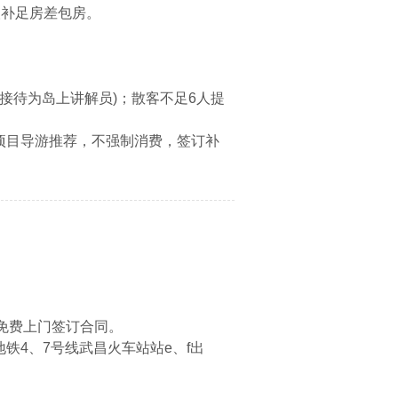
人补足房差包房。
接待为岛上讲解员)；散客不足6人提
项目导游推荐，不强制消费，签订补
免费上门签订合同。
铁4、7号线武昌火车站站e、f出