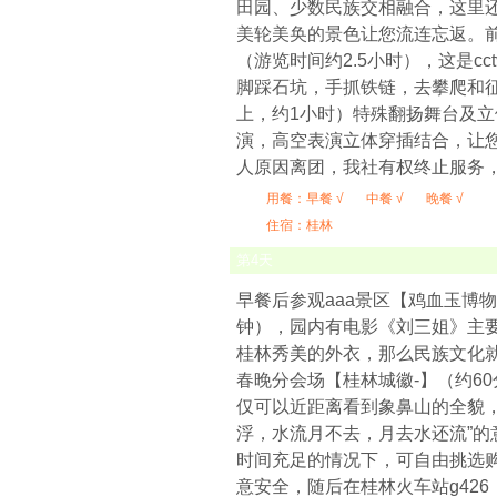
田园、少数民族交相融合，这里还
美轮美奂的景色让您流连忘返。前
（游览时间约2.5小时），这是
脚踩石坑，手抓铁链，去攀爬和
上，约1小时）特殊翻扬舞台及
演，高空表演立体穿插结合，让
人原因离团，我社有权终止服务，
用餐：
早餐 √
中餐 √
晚餐 √
住宿：桂林
第
4
天
早餐后参观aaa景区【鸡血玉博物
钟），园内有电影《刘三姐》主
桂林秀美的外衣，那么民族文化就
春晚分会场【桂林城徽-】（约6
仅可以近距离看到象鼻山的全貌
浮，水流月不去，月去水还流”
时间充足的情况下，可自由挑选
意安全，随后在桂林火车站g426（15: