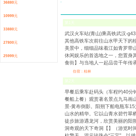
36880
元
10999
元
第
1
天
33880
元
武汉火车站(青山)乘高铁武汉-g431次（0
其他高铁车次前往山水甲天下的
27800
元
美景中，细细品味着江如青罗带
休闲娱乐的首选地之一，您置身
25999
元
食街】与当地人一起品尝千年传
住宿：桂林
第
2
天
早餐后乘车赴码头（车程约40分
餐船上餐）观赏著名景点九马画
景-黄布倒影。阳朔下船电瓶车15
山水的精华。它以山青水碧竹翠
徒步旅游遇龙河，欣赏美丽的阳朔
洞奇观的天下奇洞【】（游览时间
柱擎天、混元珍珠伞“三宝”，以