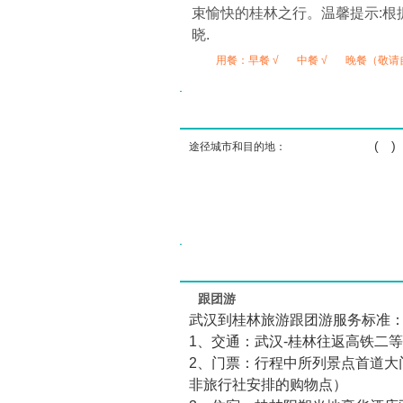
束愉快的桂林之行。温馨提示:根
晓.
用餐：
早餐 √
中餐 √
晚餐（敬请
( 
途径城市和目的地：
跟团游
武汉到桂林旅游跟团游服务标准
1、交通：武汉-桂林往返高铁二
2、门票：行程中所列景点首道大
非旅行社安排的购物点）