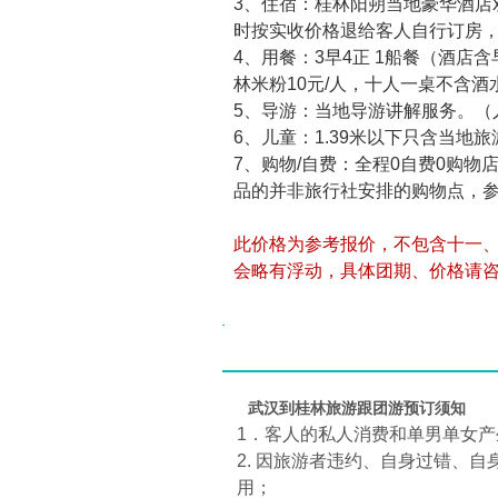
3、住宿：桂林阳朔当地豪华酒店
时按实收价格退给客人自行订房，
4、用餐：3早4正 1船餐（酒店含
林米粉10元/人，十人一桌不含酒
5、导游：当地导游讲解服务。（
6、儿童：1.39米以下只含当地
7、购物/自费：全程0自费0购
品的并非旅行社安排的购物点，
此价格为参考报价，不包含十一
会略有浮动，具体团期、价格请
武汉到桂林旅游跟团游预订须知
1．客人的私人消费和单男单女产
2. 因旅游者违约、自身过错、
用；