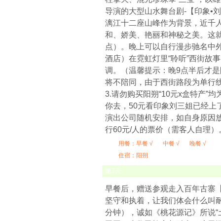
导演的大型山水舞台剧-【印象•
漓江十二座山峰作为背景，近千
和、娇美、艳丽和神秘之美。这
点）。晚上可以自行漫步驰名中
酒店）在霓虹灯里“聆听”西街故
调。（温馨提示：晚9点半后才
将不陪同，由于西街路段为单行
3.请勿购买阳朔“10元x盒特产
你去，50元看印象刘三姐已经
演出公司随机安排，如自身原因
行60元/人的票价（需客人自理
用餐：
早餐 √
中餐 √
晚餐 √
住宿：阳朔
第
3
天
早餐后，赠送参观走入百年古寨
坚守和执着，让我们体会什么叫耐
分钟），诚如《桃花源记》所说“