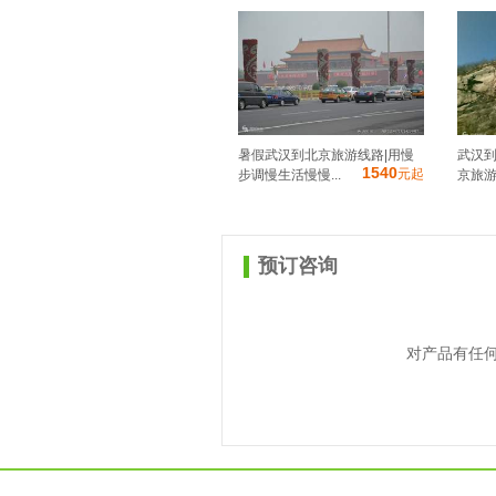
暑假武汉到北京旅游线路|用慢
武汉到
1540
元起
步调慢生活慢慢...
京旅游
预订咨询
对产品有任