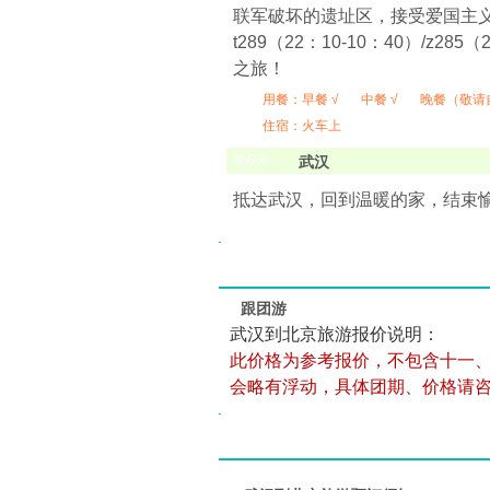
联军破坏的遗址区，接受爱国主义
t289（22：10-10：40）/z28
之旅！
用餐：
早餐 √
中餐 √
晚餐（敬请
住宿：火车上
第
6
天
武汉
抵达武汉，回到温暖的家，结束愉
跟团游
武汉到北京旅游报价说明：
此价格为参考报价，不包含十一
会略有浮动，具体团期、价格请