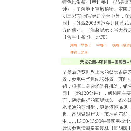
特色民俗餐-【春饼晏】（品尝北
钟），了解地下宫殿秘密。定陵
明三彩”等国宝更是享誉中外，
园】，外观2008奥运会开闭幕
方的倩丽。（温馨提示：当天行
【含早中餐 住：北京】
用餐：
早餐 √
中餐 √
晚餐（敬请
住宿：北京
第
5
天
天坛公园--颐和园--圆明园-
早餐后游览世界上大的祭天古建筑
景，参观中华世纪坛外景，其间可
销，根据自身需求选择挑选，销
园】（约120分钟），颐和园主
面，蜿蜓曲折的西堤犹如一条翠
水相通的苏州街，更是酒幌临风，
趣。昆明湖湖岸边：著名的石舫
中……12:00-13:00午餐享
赠送参观清朝皇家园林【圆明园】