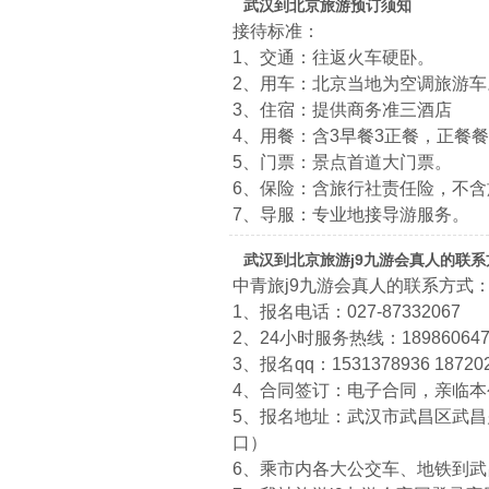
武汉到北京旅游预订须知
接待标准：
1、交通：往返火车硬卧。
2、用车：北京当地为空调旅游车
3、住宿：提供商务准三酒店
4、用餐：含3早餐3正餐，正餐餐
5、门票：景点首道大门票。
6、保险：含旅行社责任险，不
7、导服：专业地接导游服务。
武汉到北京旅游j9九游会真人的联系
中青旅j9九游会真人的联系方式
1、报名电话：027-87332067
2、24小时服务热线：1898606474
3、报名qq：1531378936 18720
4、合同签订：电子合同，亲临
5、报名地址：武汉市武昌区武昌火
口）
6、乘市内各大公交车、地铁到