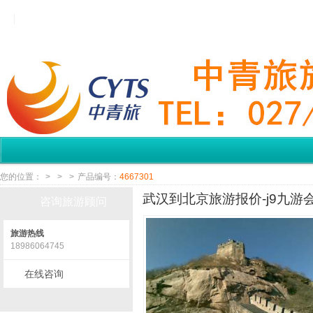
您的位置：
>
>
>
产品编号：
4667301
武汉到北京旅游报价-j9九游
咨询旅游顾问
旅游热线
18986064745
在线咨询