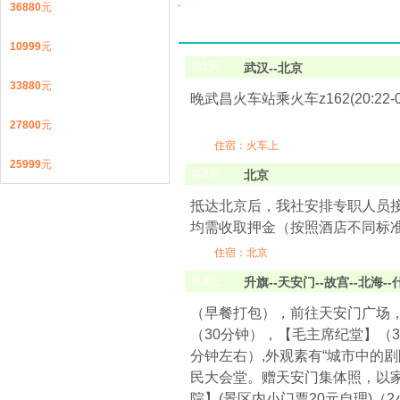
36880
元
10999
元
第
1
天
武汉--北京
33880
元
晚武昌火车站乘火车z162(20:22-06:4
27800
元
住宿：火车上
25999
元
第
2
天
北京
抵达北京后，我社安排专职人员
均需收取押金（按照酒店不同标准
住宿：北京
第
3
天
升旗--天安门--故宫--北海-
（早餐打包），前往天安门广场
（30分钟），【毛主席纪堂】（
分钟左右）,外观素有“城市中的
民大会堂。赠天安门集体照，以家
院】(景区内小门票20元自理)