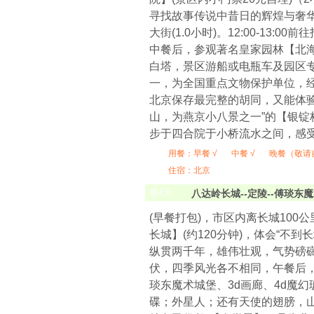
寻找故事传说中昔日的辉煌与奢华
大街(1.0小时)。12:00-13
中餐后，参观著名皇家园林【北海
白塔，景区游船或电瓶车及园区
一，为全国重点文物保护单位，经
北京保存最完整的胡同，又能体
山，为燕京小八景之一”的【银
步于四合院于小桥流水之间，感
用餐：
早餐 √
中餐 √
晚餐（敬请
住宿：北京
第
4
天
八达岭长城--定陵--傅琰东魔
(早餐打包)，市区内离长城100
长城】(约120分钟)，体会“
纵贯两千年，雄伟壮观，气势磅礴
伏，四季风光各不相同，午餐后，
琰东魔术城堡、3d画廊、4d魔
碟；外星人；还有天使的翅膀，山谷