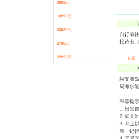
36880
元
10999
元
第
1
天
33880
元
自行前往
接待出口
27800
元
25999
元
住宿：
第
2
天
蜈支洲
周海水能
温馨提
1. 出
2. 蜈
3. 岛
餐，记
4. 受