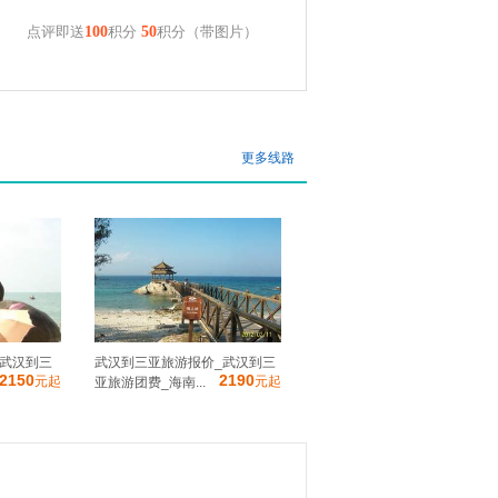
点评即送
100
积分
50
积分（带图片）
更多线路
-武汉到三
武汉到三亚旅游报价_武汉到三
2150
2190
元起
元起
亚旅游团费_海南...