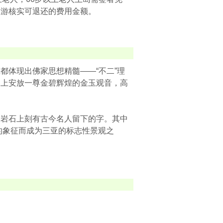
导游核实可退还的费用金额。
都体现出佛家思想精髓——“不二”理
阁上安放一尊金碧辉煌的金玉观音，高
多岩石上刻有古今名人留下的字。其中
情的象征而成为三亚的标志性景观之