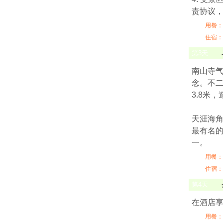
责协议
用餐：
住宿：
第
3
天
南山寺气
念。不
3.8米
天涯海
最有名的
一。
用餐：
住宿：
第
4
天
在酒店
用餐：