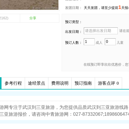
1
发团日期：
天天发团，请至少提前
天报
2162)
分享
预订类型：
请在前 
出发日期：
预订人数：
成人
儿童
在线预订即享欣欣优惠价，您
参考行程
途经景点
费用说明
预订指南
游客点评
0
游网专注于武汉到三亚旅游，为您提供品质武汉到三亚旅游线路
亚旅游报价，请咨询中青旅游网：027-87332067;18986064