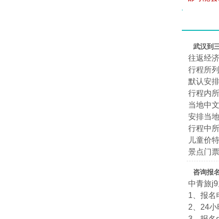
武汉到
往返经
行程所
默认安排
行程内所
当地中
安排当地
行程中
儿童价特
景点门
咨询报名
中青旅j
1、报名电
2、24小
3、报名qq