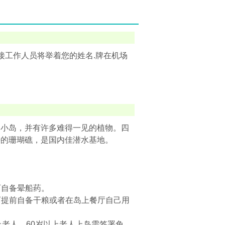
接工作人员将举着您的姓名.牌在机场
的小岛，并有许多难得一见的植物。四
好的珊瑚礁，是国内佳潜水基地。
可自备晕船药。
可提前自备干粮或者在岛上餐厅自己用
上老人，60岁以上老人上岛需签署免