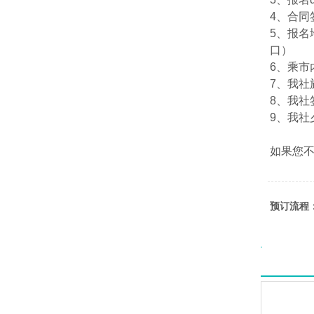
4、合
5、报名
口）
6、乘市
7、我社旅
8、我社签
9、我社夕
如果您
预订流程