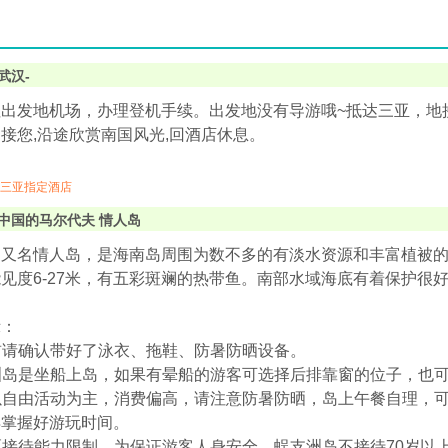
武汉-
出发地机场，办理登机手续。出发地没有导游哦~抵达三亚，地
接您,沿途欣赏南国风光,回酒店休息。
三亚指定酒店
中国的马尔代夫 情人岛
岛又名情人岛，是海南岛周围为数不多的有淡水资源和丰富植被
见度6-27米，有五彩斑斓的热带鱼。南部水域海底有着保护很
示：
发前请确认带好了泳衣、拖鞋、防暑防晒设备。
支洲岛是坐船上岛，如果有晕船的游客可选择后排靠窗的位子，也
上以自由活动为主，消费偏高，请注意防暑防晒，岛上午餐自理，
得掌握好游玩时间。
景区接待能力限制，为保证游客人身安全，蜈支洲岛不接待70岁以