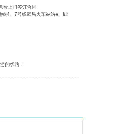
免费上门签订合同。
铁4、7号线武昌火车站站e、f出
旅游的线路：