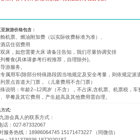
三亚旅游价格包含：
济舱机票、燃油附加费（以实际收费标准为准）、
列酒店住宿费用
双床，如您需要大床 请备注告知，我们尽量协调安排
列餐食(具体请参考行程推荐，自理除外)。
文导游服务。
专属用车(除部分特殊路段因当地规定及安全考量，则依规定派遣
所列景点首道大门票，（儿童费用不含门票）
殊说明：年龄2--12周岁（不含），不占床,含机票、机票税，
票、早餐及其它费用，产生超高及其他费用需自理。
方式:
9九游会真人的联系方式：
话：027-87332067
时服务热线：18986064745 15171473227 （同微信）
：1531378936 1872020187