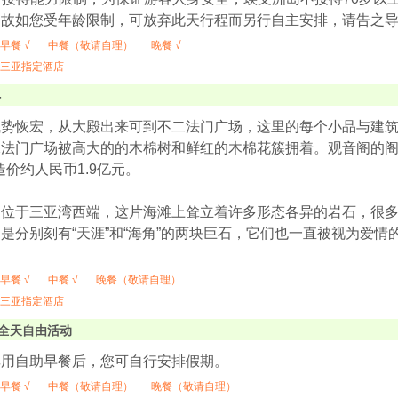
，故如您受年龄限制，可放弃此天行程而另行自主安排，请告之
早餐 √
中餐（敬请自理）
晚餐 √
三亚指定酒店
-
势恢宏，从大殿出来可到不二法门广场，这里的每个小品与建筑
二法门广场被高大的的木棉树和鲜红的木棉花簇拥着。观音阁的
，造价约人民币1.9亿元。
角位于三亚湾西端，这片海滩上耸立着许多形态各异的岩石，很
是分别刻有“天涯”和“海角”的两块巨石，它们也一直被视为爱
早餐 √
中餐 √
晚餐（敬请自理）
三亚指定酒店
全天自由活动
享用自助早餐后，您可自行安排假期。
早餐 √
中餐（敬请自理）
晚餐（敬请自理）