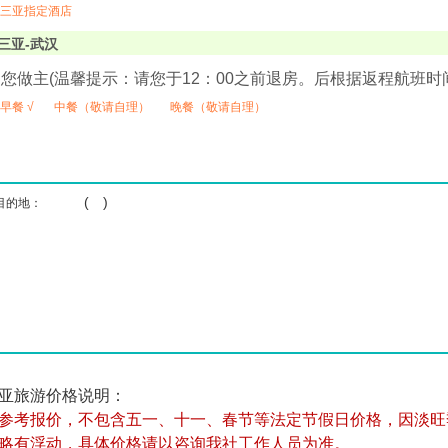
三亚指定酒店
三亚-武汉
您做主(温馨提示：请您于12：00之前退房。后根据返程航班
早餐 √
中餐（敬请自理）
晚餐（敬请自理）
( )
目的地：
亚旅游价格说明：
参考报价，不包含五一、十一、春节等法定节假日价格，因淡旺
略有浮动，具体价格请以咨询我社工作人员为准。