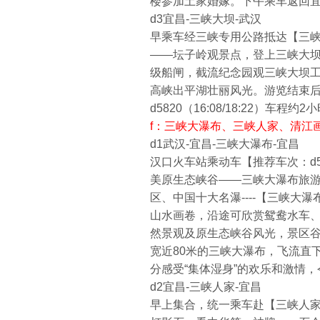
楼参加土家婚嫁。下午乘车返回
d3宜昌-三峡大坝-武汉
早乘车经三峡专用公路抵达【三峡
——坛子岭观景点，登上三峡大坝
级船闸，截流纪念园观三峡大坝工
高峡出平湖壮丽风光。游览结束后乘车
d5820（16:08/18:22
f：三峡大瀑布、三峡人家、清江
d1武汉-宜昌-三峡大瀑布-宜昌
汉口火车站乘动车【推荐车次：d58
美原生态峡谷——三峡大瀑布旅游
区、中国十大名瀑----【三峡大
山水画卷，沿途可欣赏鸳鸯水车
然景观及原生态峡谷风光，景区谷
宽近80米的三峡大瀑布，飞流直
分感受“集体湿身”的欢乐和激情
d2宜昌-三峡人家-宜昌
早上集合，统一乘车赴【三峡人家