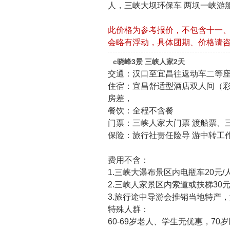
人，三峡大坝环保车 两坝一峡游船
此价格为参考报价，不包含十一
会略有浮动，具体团期、价格请
c晓峰3景 三峡人家2天
交通：汉口至宜昌往返动车二等
住宿：宜昌舒适型酒店双人间（
房差，
餐饮：全程不含餐
门票：三峡人家大门票 渡船票、三
保险：旅行社责任险导 游中转工
费用不含：
1.三峡大瀑布景区内电瓶车20元/
2.三峡人家景区内索道或扶梯30元
3.旅行途中导游会推销当地特产
特殊人群：
60-69岁老人、学生无优惠，70