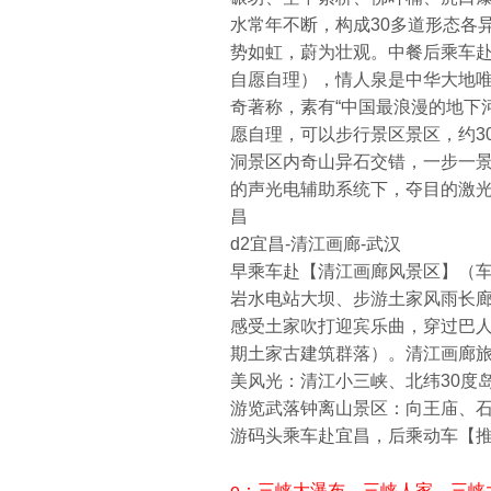
水常年不断，构成30多道形态各
势如虹，蔚为壮观。中餐后乘车赴国家
自愿自理），情人泉是中华大地
奇著称，素有“中国最浪漫的地下
愿自理，可以步行景区景区，约30
洞景区内奇山异石交错，一步一景
的声光电辅助系统下，夺目的激光
昌
d2宜昌-清江画廊-武汉
早乘车赴【清江画廊风景区】（车程
岩水电站大坝、步游土家风雨长廊
感受土家吹打迎宾乐曲，穿过巴
期土家古建筑群落）。清江画廊旅
美风光：清江小三峡、北纬30度
游览武落钟离山景区：向王庙、
游码头乘车赴宜昌，后乘动车【推荐车
e：三峡大瀑布、三峡人家、三峡