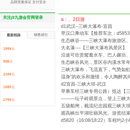
品牌质量保证 支付安全
关注j9九游会官网登录
a：、2日游
d1武汉--三峡大瀑布-宜昌
早汉口乘动车【推荐车次：d5853
销售排行
最新线路
生态峡谷——三峡大瀑布旅游区。
大名瀑----【三峡大瀑布风景区
1999
元
沿途可欣赏鸳鸯水车、巴人碾坊
998
元
生态峡谷风光，景区谷内溪水常年
三峡大瀑布，飞流直下，气势如虹
2199
元
湿身”的欢乐和激情，令人
d2宜昌-三峡大坝-武汉
1680
元
早乘车经三峡专用公路）抵达【三
―——坛子岭观景点，登上三峡大
2799
元
五级船闸，截流纪念园观三峡大坝
观高峡出平湖壮丽风光。游览结束后乘
d5820（16:08/18:22）车