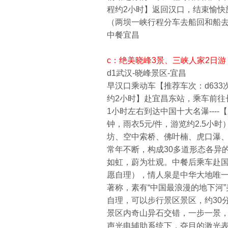
程约2小时】返回汉口，结束愉快
（两坝一峡行程分车去船回和船
中餐宜昌
c：绝美晓峰3景、三峡人家2日游
d1武汉-晓峰景区-宜昌
早汉口乘动车【推荐车次：d633次(汉
约2小时】赴宜昌东站，乘车前往
1小时左右到达中国十大名瀑---
钟，雨衣5元/件，游览约2.5
坊、空中索桥、佛叶楠、虎口瀑
常年不断，构成30多道形态各异
如虹，蔚为壮观。中餐后乘车赴国家a
愿自理），情人泉是中华大地唯
著称，素有“中国最浪漫的地下河
自理，可以步行景区景区，约30分
景区内奇山异石交错，一步一景，
声光电辅助系统下，夺目的激光表