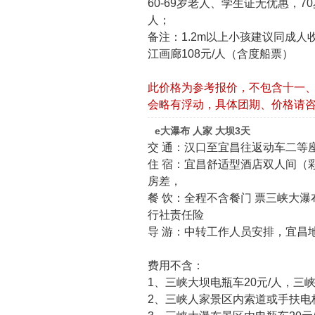
60-69岁老人、学生证无优惠，7
人；
备注：1.2m以上小孩建议同成人收
江画廊108元/人（含度船票）
此价格为参考报价，不包含十一
会略有浮动，具体团期、价格请
e大瀑布 人家 大坝3天
交 通：汉口至宜昌往返动车二等
住 宿：宜昌舒适型酒店双人间（
房差，
餐 饮：全程不含餐门 票三峡大瀑
行社责任险
导 游：中转工作人员安排，宜昌
费用不含：
1、三峡大坝电瓶车20元/人，三
2、三峡人家景区内索道或手扶电梯