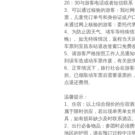
20：30与游客电话或者短信联
3、可以通过核验的游客：我社
票，儿童凭订单号和身份证或户
未通过网上核验的游客：委托代
4、为防止因天气、堵车等特殊
晚）。如无特殊情况，返程当天
车票到宜昌东站退改签窗口免费
5、请游客严格按照工作人员通
到误车造成动车票作废，有关损
6、正常情况下，旅行社会在游
担。已领取动车票后需要退票的，
点退还费用。
温馨提示：
1、住宿：以上综合报价的住宿酒
属于限时供应，若出现单男单女
具，如有损坏缺少及时联系酒店
2、出行必备物品：参团时必须
地区的护照，请在预订过程中注