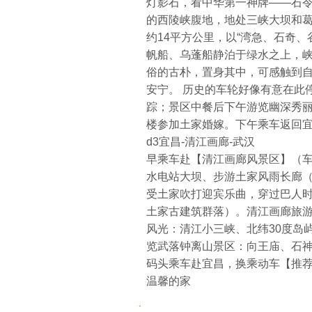
灯影石，看中华第一神牌——石
的西陵峡腹地，地处三峡大坝和葛
约14平方公里，以“湾急、石奇
帆船、乌蓬船静泊于绿水之上，
俗的古朴，置身其中，可感触到
安宁。 历史的车轮好像有意在此
踪；景区中餐后下午游览幽深秀
楼参加土家婚嫁。下午乘车返回
d3宜昌-清江画廊-武汉
早乘车赴【清江画廊风景区】（车程
水电站大坝、步游土家风雨长廊（
受土家吹打迎宾乐曲，穿过巴人
土家古建筑群落）。清江画廊旅游
风光：清江小三峡、北纬30度岛
览武落钟离山景区：向王庙、石
码头乘车赴宜昌，换乘动车【推荐车次
温馨的家