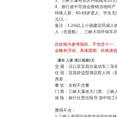
3、三峡大瀑布景区内电瓶车20元
4、旅行途中导游会推销当地特产
特殊人群：60-69岁老人、学生无
元/人；
备注：1.2m以上小孩建议同成人收
人（含渡船）、三峡大坝环保车35
此价格为参考报价，不包含十一
会略有浮动，具体团期、价格请
瀑布 人家 清江画廊3天
交 通：汉口至宜昌往返动车二等
住 宿：宜昌舒适型酒店双人间（
房差，
餐 饮：全程不含餐
门 票：三峡大瀑布大门票、三峡人
保 险：旅行社责任险导 游中转
费用不含：
1.三峡人家景区内索道或手扶电梯3