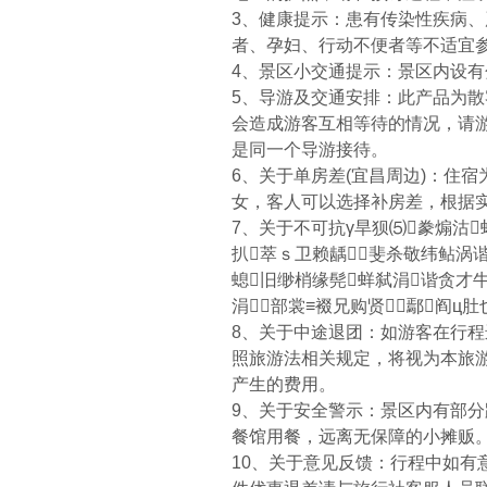
3、健康提示：患有传染性疾病
者、孕妇、行动不便者等不适宜
4、景区小交通提示：景区内设
5、导游及交通安排：此产品为散
会造成游客互相等待的情况，请
是同一个导游接待。
6、关于单房差(宜昌周边)：住
女，客人可以选择补房差，根据
7、关于不可抗γ旱狈⑸豢煽沽
扒萃ｓ卫赖龋斐杀敬纬鲇涡谐
螅旧缈梢缘髡蛘弑涓谐贪才
涓部裳≡裰兄购贤鄢阎ц
8、关于中途退团：如游客在行
照旅游法相关规定，将视为本旅
产生的费用。
9、关于安全警示：景区内有部
餐馆用餐，远离无保障的小摊贩
10、关于意见反馈：行程中如