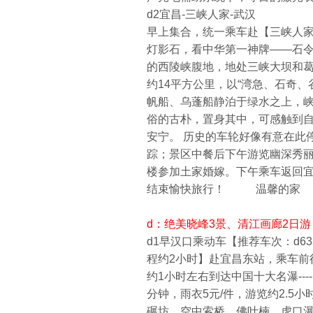
d2宜昌-三峡人家-武汉
早上集合，统一乘车赴【三峡人家
灯影石，看中华第一神牌——石
的西陵峡腹地，地处三峡大坝和葛
约14平方公里，以“湾急、石奇
帆船、乌蓬船静泊于绿水之上，
俗的古朴，置身其中，可感触到
安宁。 历史的车轮好像有意在此
踪；景区中餐后下午游览幽深秀
楼参加土家婚嫁。下午乘车返回宜昌，
结束愉快旅行！ 温馨的家
d：绝美晓峰3景、清江画廊2日游
d1早汉口乘动车【推荐车次：d633次(
程约2小时】赴宜昌东站，乘车前
约1小时左右到达中国十大名瀑--
分钟，雨衣5元/件，游览约2.
碾坊、空中索桥、佛叶楠、虎口