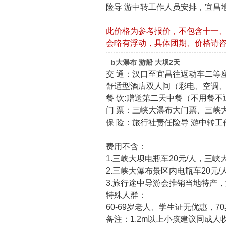
险导 游中转工作人员安排，宜昌
此价格为参考报价，不包含十一
会略有浮动，具体团期、价格请
b大瀑布 游船 大坝2天
交 通：汉口至宜昌往返动车二等
舒适型酒店双人间（彩电、空调
餐 饮:赠送第二天中餐（不用餐不
门 票：三峡大瀑布大门票、三峡
保 险：旅行社责任险导 游中转
费用不含：
1.三峡大坝电瓶车20元/人，三峡
2.三峡大瀑布景区内电瓶车20元/
3.旅行途中导游会推销当地特产
特殊人群：
60-69岁老人、学生证无优惠，
备注：1.2m以上小孩建议同成人收