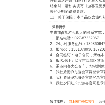
件优惠退差请与旅行社客服人员
结束时，请如实填写《游客意见
未经证明的退费要求。
11、关于保险：本产品仅含旅行
温馨提示
中青旅j9九游会真人的联系方式
1、报名电话：027-87332067
2、24小时服务热线：1898606474
3、报名qq：1531378936 18720
4、合同签订：电子合同，亲临
5、报名地址：武汉市武昌区紫阳路
6、乘市内各大公交车、地铁到
7、我社旅游j9九游会官网登录官网：htt
8、我社签证j9九游会官网登录官网：htt
9、我社夕阳红j9九游会官网登录官网：ht
预订流程：
网上预订/电话预订
旅