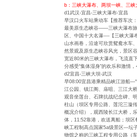
b：三峡大瀑布、两坝一峡、三峡
d1武汉-宜昌-三峡大瀑布-宜昌
早汉口火车站乘动车【推荐车次：d5
最美原生态峡谷——三峡大瀑布旅
区、中国十大名瀑----【三峡大
山水画卷，沿途可欣赏鸳鸯水车
然景观及原生态峡谷风光，景区谷
宽近80米的三峡大瀑布，飞流直
分感受“集体湿身”的欢乐和激情
d2宜昌-三峡大坝-武汉
早08:00宜昌港乘精品峡江游船—
江公园、镇江阁、庙咀、三江大桥，
观音坐莲台、石牌抗战纪念碑、
柱山（坝区专用公路、莲沱三漩传
概况介绍），观西陵长江大桥，乐
体，11:52靠港，欢送离船；坝
峡工程制高点国家5a级景区—坛子
物馆之称的三峡工程专用公路（车程约