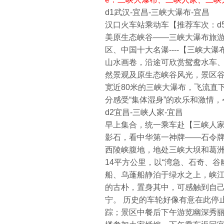
d1武汉-宜昌-三峡大瀑布-宜昌
汉口火车站乘动车【推荐车次：d58
美原生态峡谷——三峡大瀑布旅游
区、中国十大名瀑----【三峡大
山水画卷，沿途可欣赏鸳鸯水车
然景观及原生态峡谷风光，景区谷
宽近80米的三峡大瀑布，飞流直
分感受“集体湿身”的欢乐和激情
d2宜昌-三峡人家-宜昌
早上集合，统一乘车赴【三峡人家
影石，看中华第一神牌——石令
西陵峡腹地，地处三峡大坝和葛洲
14平方公里，以“湾急、石奇、
船、乌蓬船静泊于绿水之上，峡
的古朴，置身其中，可感触到自
宁。 历史的车轮好像有意在此停
踪；景区中餐后下午游览幽深秀