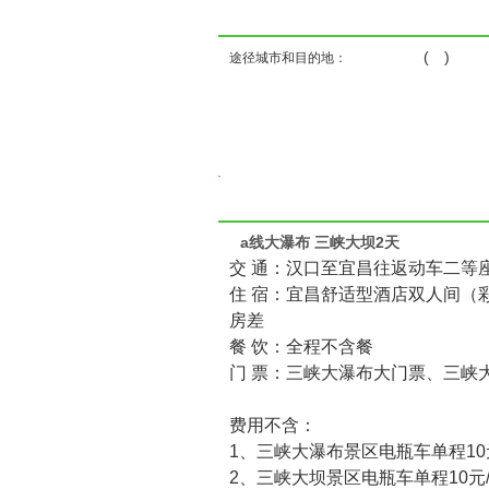
( )
途径城市和目的地：
a线大瀑布 三峡大坝2天
交 通：汉口至宜昌往返动车二等
住 宿：宜昌舒适型酒店双人间（
房差
餐 饮：全程不含餐
门 票：三峡大瀑布大门票、三峡
费用不含：
1、三峡大瀑布景区电瓶车单程10元
2、三峡大坝景区电瓶车单程10元