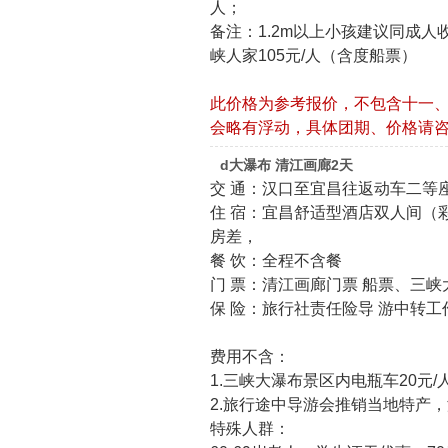
人；
备注：1.2m以上小孩建议同成人收
峡人家105元/人（含度船票）
此价格为参考报价，不包含十一
会略有浮动，具体团期、价格请
d大瀑布 清江画廊2天
交 通：汉口至宜昌往返动车二等
住 宿：宜昌舒适型酒店双人间（
房差，
餐 饮：全程不含餐
门 票：清江画廊门票 船票、三峡
保 险：旅行社责任险导 游中转
费用不含：
1.三峡大瀑布景区内电瓶车20元/
2.旅行途中导游会推销当地特产
特殊人群：