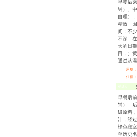
早餐后乘
钟）、中
自理）
精致，因
间：不
不深，在
天的日
目，）黄
通过从
用餐：
住宿：
第
8
天
早餐后前
钟），后
级原料
汁，经
绿色寝
至历史名