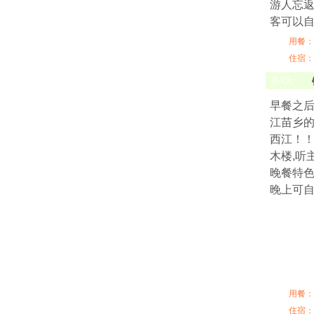
游人忘
客可以
用餐：
住宿：
第
4
天
早餐之
江苗乡
西江！
木楼,听
晚餐特
晚上可
用餐：
住宿：