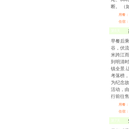
断。 （
用餐：
住宿：
第
6
天
早餐后
谷，伏
米跨江而
到明清
镇全景.
考落榜，
为纪念故
活动，由
行前往
用餐：
住宿：
第
7
天