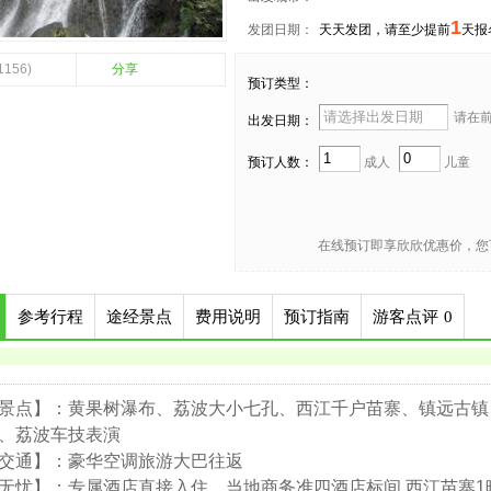
1
发团日期：
天天发团，请至少提前
天报
1156)
分享
预订类型：
请在前 
出发日期：
预订人数：
成人
儿童
在线预订即享欣欣优惠价，您
参考行程
途经景点
费用说明
预订指南
游客点评
0
景点】：黄果树瀑布、荔波大小七孔、西江千户苗寨、镇远古镇
、荔波车技表演
交通】：豪华空调旅游大巴往返
无忧】：专属酒店直接入住，当地商务准四酒店标间 西江苗寨1