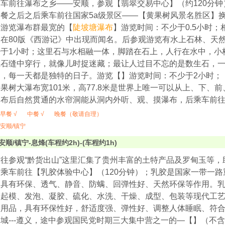
车前往瀑布之乡——安顺，参观【翡翠交易中心】（约120分钟
餐之后之后乘车前往国家5a级景区——【黄果树风景名胜区】换
，游览瀑布群最宽的【
陡坡塘瀑布
】游览时间：不少于0.5小时
在80版《西游记》中出现而闻名。后参观游览有水上石林、天
少于1小时；这里石与水相融一体，脚踏在石上，人行在水中，小
石缝中穿行，就像儿时捉迷藏；最让人过目不忘的是数生石，一
期，每一天都是独特的日子。游览【】游览时间：不少于2小时；
果树大瀑布宽101米，高77.8米是世界上唯一可以从上、下、
瀑布后自然贯通的水帘洞能从洞内外听、观、摸瀑布，后乘车前
早餐 √
中餐 √
晚餐（敬请自理）
安顺/镇宁
安顺/镇宁-息烽(车程约2h)-(车程约1h)
往参观“黔货出山”这里汇集了贵州丰富的土特产品及罗甸玉等，
乘车前往【乳胶体验中心】（120分钟）；乳胶是国家一带一
，具有环保、透气、静音、防螨、回弹性好、天然环保等作用。
过起模、发泡、凝胶、硫化、水洗、干燥、成型、包装等现代工
室用品，具有环保性好，舒适度强、弹性好、调整人体睡眠、符
城---遵义，途中参观国民党时期三大集中营之一的—【】（不含耳