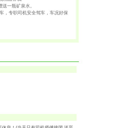
赠送一瓶矿泉水。
车，专职司机安全驾车，车况好保
店休息！(当天只有司机师傅接团,送至