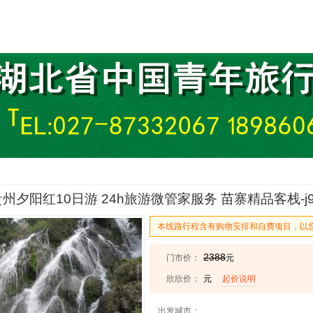
州夕阳红10日游 24h旅游微管家服务 苗寨精品客栈-
本线路行程含有购物安排和自费项目，以
2388
门市价：
元
欣欣价：
元
起价说明
出发城市：