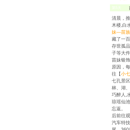
第
5
天
清晨，推
木楼,白
妹—苗
藏了一
存世孤品
子等大
苗妹银
原因，
往【
小
七孔景区
林、湖、
巧醉人,
琼瑶仙池
忘返。
后前往
汽车特
尾、36