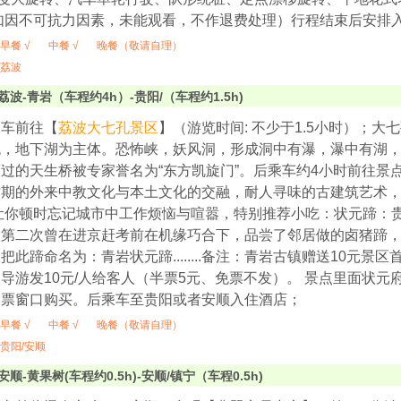
如因不可抗力因素，未能观看，不作退费处理）行程结束后安排
早餐 √
中餐 √
晚餐（敬请自理）
荔波
荔波-青岩（车程约4h）-贵阳/（车程约1.5h)
乘车前往【
荔波大七孔景区
】（游览时间: 不少于1.5小时）；
流，地下湖为主体。恐怖峡，妖风洞，形成洞中有瀑，瀑中有湖
过的天生桥被专家誉名为“东方凯旋门”。后乘车约4小时前往景
时期的外来中教文化与本土文化的交融，耐人寻味的古建筑艺术
让你顿时忘记城市中工作烦恼与喧嚣，特别推荐小吃：状元蹄：
第二次曾在进京赶考前在机缘巧合下，品尝了邻居做的卤猪蹄，
把此蹄命名为：青岩状元蹄........备注：青岩古镇赠送10元
导游发10元/人给客人（半票5元、免票不发）。 景点里面状
售票窗口购买。后乘车至贵阳或者安顺入住酒店；
早餐 √
中餐 √
晚餐（敬请自理）
贵阳/安顺
安顺-黄果树(车程约0.5h)-安顺/镇宁（车程0.5h)