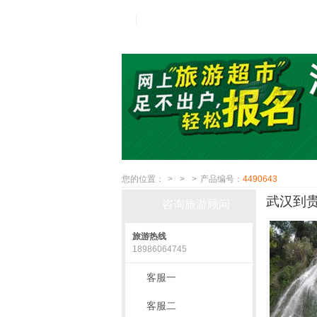
您的位置：
>
>
>
产品编号：
4490643
武汉到贵
咨询旅游顾问
旅游热线
18986064745
客服一
客服二