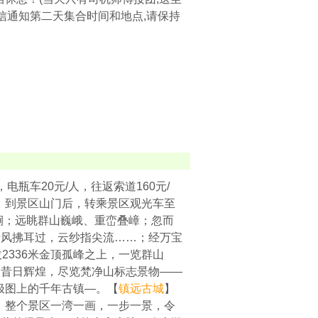
右短信通知第二天集合时间和地点,请保持
电瓶车20元/人，往返索道160元/
，到景区山门后，转乘景区观光车至
涧；远眺群山巍峨、重峦叠嶂；忽而
清风拂耳过，云纱指尖流……；经万宝
2336米金顶孤峰之上，一览群山
场昔日辉煌，尽览梵净山标志景物——
极图上的千年古镇—。【
镇远古城
】
，整个景区一湾一画，一步一景，令