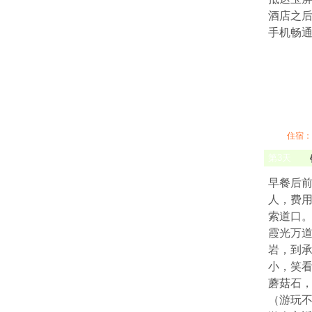
酒店之后
手机畅通
住宿：
第
3
天
早餐后
人，费用
索道口。
霞光万
岩，到承
小，笑
蘑菇石，
（游玩不