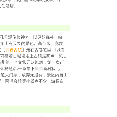
入住酒店。
大七孔景观俊险神奇，以原始森林，峡
，湖上有天窗的景色。高百米、宽数十
点【
青岩古镇
】走在古巷道里.可以看
，可循着古城墙走上古镇最高点一览古
贵州第一个文状元赵以炯，第一次赶
金榜题名.一举拿下当年新科状元，
景区首道大门票，放弃无退费，景区内自由
元府、两湖会馆等小景点不含，游客自