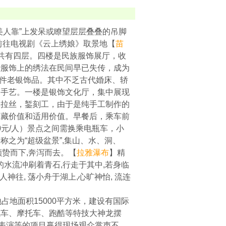
美人靠”上发呆或瞭望层层叠叠的吊脚
前往电视剧《云上绣娘》取景地【
苗
共有四层。四楼是民族服饰展厅，收
些服饰上的绣法在民间早已失传，成为
2件老银饰品。其中不乏古代婚床、轿
的手艺。一楼是银饰文化厅，集中展现
工拉丝，錾刻工，由于是纯手工制作的
收藏价值和适用价值。早餐后，乘车前
0元/人）景点之间需换乘电瓶车，小
称之为“超级盆景”,集山、水、洞、
顺贽而下,奔泻而去。【
拉雅瀑布
】精
的水流冲刷着青石,行走于其中,若身临
神往, 荡小舟于湖上,心旷神怡, 流连
占地面积15000平方米，建设有国际
汽车、摩托车、跑酷等特技大神龙摆
式表演等的项目赢得现场观众掌声不