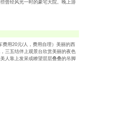
那些曾经风光一时的豪宅大院。晚上游
车费用20元/人，费用自理）美丽的西
觉，三五结伴上观景台欣赏美丽的夜色
在美人靠上发呆或瞭望层层叠叠的吊脚