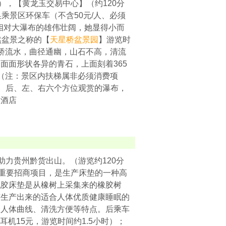
），【黄龙玉交易中心】（约120分
乘景区环保车（不含50元/人、必须
；相对大瀑布的雄伟壮阔，她显得小而
然盆景之称的【
天星桥盆景园
】游览时
桥流水，曲径通幽，山石不高，清流
面面形状各异的青石，上面刻着365
（注：景区内扶梯属非必须消费项
前、后、左、右六个方位观赏的瀑布，
往酒店
助力贵州黔货出山。（游览约120分
路重要招商项目，是生产床垫的一种高
乳胶床垫是从橡树上采集来的橡胶树
艺生产出来的适合人体优质健康睡眠的
合人体曲线、清洗方便等特点。后乘车
机15元，游览时间约1.5小时）；