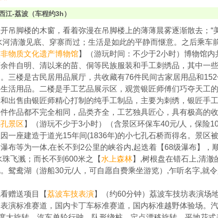
西江-荔波（车程约3h）
开吊脚楼的木窗，看着弥漫在吊脚楼上的薄薄晨雾逐渐散去；“
水河清澈见底、穿寨而过；生活是如此的平静而惬意。之后乘车
族非物质文化遗产博物馆
】（游玩时间：不少于2小时）博物馆内
百余件自明、清以来的苗、侗等民族服装和手工刺绣品，其中一
。三楼是古民居用品展厅，共收藏有76件民间古家居用品和15
件生活用品。二楼是手工艺品展示区，观赏银匠师傅们巧夺天工
饰和出售由银匠师精心打制的纯手工制品，主要为刺绣，银匠手
每件作品都不完全相同，品类齐全，工艺独具匠心，具有极高的
七孔景区
】（游玩不少于3小时）（含景区环保车40元/人，保险1
因一座建造于道光15年间(1836年)的小七孔石桥而得名。景区被
瀑布等为一体,在长不到2公里的峡谷内,起迭着【68级瀑布】，
水珠飞溅；而长不到600米之【
水上森林
】,树根盘在错石上,清澈
。鸳鸯湖（游船30元/人，可自愿自费乘坐游览）,乍听名字,就令人
观看赠送项目【
荔波车技表演
】（约60分钟）荔波车技坊表演场地
技表演标准赛道，国内卡丁车标准赛道，国内标准越野体验场。
0度大旋转、汽车单轮行驶、队形绕桩、定点漂移旋转、平地花