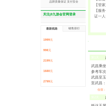
品牌质量保证 支付安全
【管家
【服务
关注j9九游会官网登录
证一人
销售排行
最新线路
1999
元
998
元
第
1
天
2199
元
武昌乘
1680
元
参考车
武昌至玉屏
2799
元
至武昌：z1
住宿：
第
2
天
抵达玉屏