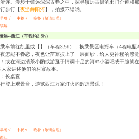
返流连。漫步于镇远深深古巷之中，探寻镇远古街的邪门歪道和
自行步行【
夜游舞阳河
】，拍摄不错哟。
早餐 √
中餐 √
晚餐（敬请自理）
镇远
镇远--西江（车程约2.5h）
后乘车前往凯里或【
】（车程3.5h），换乘景区电瓶车（4程电瓶
的夜怎能不眷恋，夜色让苗寨披上了一层面纱，给人更神秘的感
！！或在河边清茶小酌或游逛于情调十足的河畔小酒吧或干脆就
主人家讲述他们的村寨故事。
色：长桌宴
自行登上观景台，游览西江万家灯火的辉煌景观！
早餐 √
中餐 √
晚餐（敬请自理）
西江