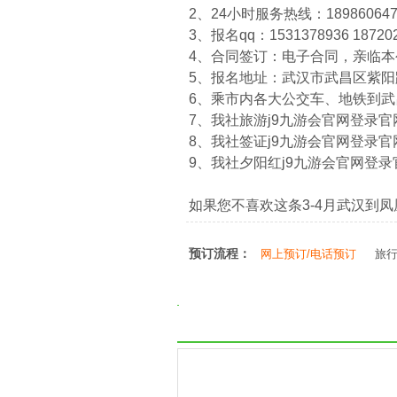
2、24小时服务热线：1898606474
3、报名qq：1531378936 18720
4、合同签订：电子合同，亲临
5、报名地址：武汉市武昌区紫阳路
6、乘市内各大公交车、地铁到
7、我社旅游j9九游会官网登录官网：htt
8、我社签证j9九游会官网登录官网：htt
9、我社夕阳红j9九游会官网登录官网：ht
如果您不喜欢这条3-4月武汉到
预订流程：
网上预订/电话预订
旅