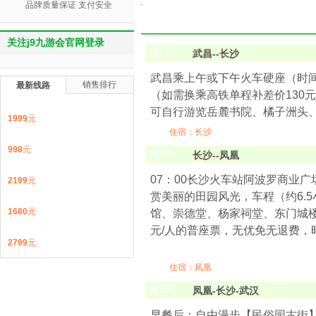
品牌质量保证 支付安全
关注j9九游会官网登录
第
1
天
武昌--长沙
武昌乘上午或下午火车硬座（时间客人
销售排行
最新线路
（如需换乘高铁单程补差价130
可自行游览岳麓书院、橘子洲头
1999
元
住宿：长沙
998
元
第
2
天
长沙--凤凰
07：00长沙火车站阿波罗商业
2199
元
赏美丽的田园风光，车程（约6.
1680
元
馆、崇德堂、杨家祠堂、东门城楼
元/人的普座票，无优免无退费，时
2799
元
住宿：凤凰
第
3
天
凤凰-长沙-武汉
早餐后；自由漫步【民俗园古街