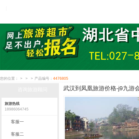
您的位置：
>
>
>
产品编号：
4476805
武汉到凤凰旅游价格-j9九游
咨询旅游顾问
旅游热线
18986064745
客服一
客服二