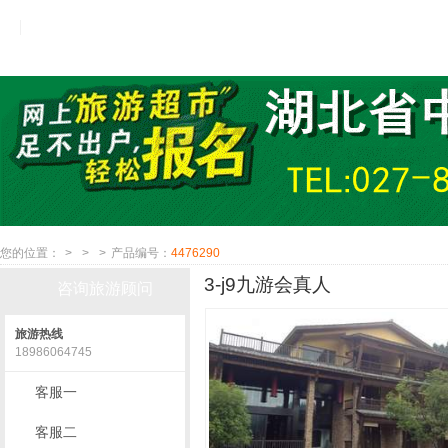
您的位置：
>
>
>
产品编号：
4476290
3-j9九游会真人
咨询旅游顾问
旅游热线
18986064745
客服一
客服二