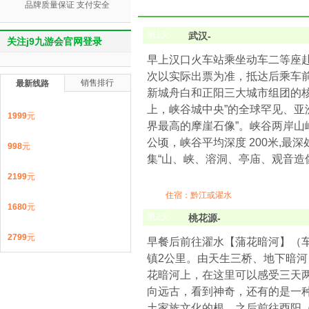
品牌质量保证 支付安全
第
1
天
武汉-
关注j9九游会官网登录
早上汉口火车站乘坐动车二等座赴恩施。参
次以实际出票为准，抵达后乘车前
销售排行
最新线路
新城舟白和正阳三大城市组团的核
上，峡谷城中央”的全球罕见、亚
1999
元
界最高的摩崖石像”。峡谷两岸山峰
公顷，峡谷平均深度 200米,最
998
元
集“山、峡、溶洞、亭庙、观音造
2199
元
住宿：黔江或濯水
1680
元
第
2
天
桃花源-
2799
元
早餐后前往濯水【蒲花暗河】（车
镇2公里。由天生三桥、地下暗
花暗河上，在这里可以感受三天
向远古，看到神奇，还有的是一
土家族文化的根。之后前往酉阳（