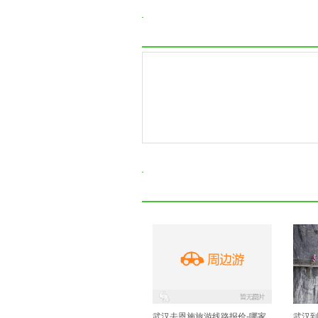
武汉去恩施旅游线路报价-哪家
武汉到