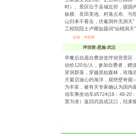
时）。景区位于县城近郊，据国
纵横、良田美池、村落点布、与世
山归来不看岳，伏羲洞外无洞天”，
工程院院士卢耀如题词“仙桃洞天
住宿：坪坝营
第
3
天
坪坝营-恩施-武汉
早餐后自愿自费游览坪坝营景区（游
动价120元/人，参加自费者，
穿洞群落，穿越原始森林，玫瑰
天窗启迪心的海洋，观绝壁奇观
为丰富，被有关专家确认为国内最
动车乘坐动车d5724(16：48-20：
票为准）返回武昌或汉口，结束