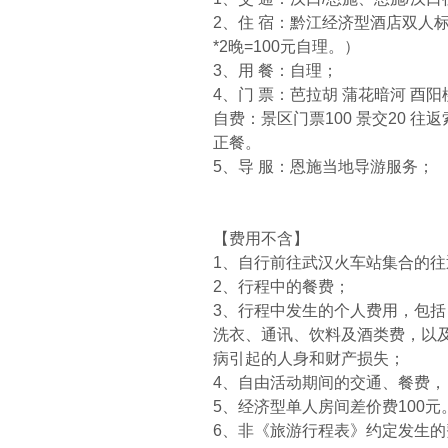
2、住 宿：黔江经济型酒店双人
*2晚=100元自理。）
3、用 餐：自理；
4、门 票：芭拉胡 蒲花暗河 酉阳
自费：景区门票100 景交20 往
正餐。
5、导 服：恩施当地导游服务；
【费用不含】
1、自行前往武汉火车站集合的往
2、行程中的餐费；
3、行程中发生的个人费用，包
洗衣、通讯、饮料及酒类费，以
病引起的人身和财产损失；
4、自由活动期间的交通、餐费
5、经济型单人房间差价费100元
6、非《旅游行程表》约定发生