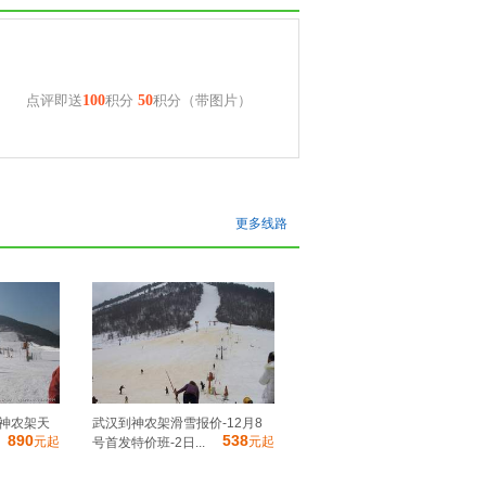
点评即送
100
积分
50
积分（带图片）
更多线路
 神农架天
武汉到神农架滑雪报价-12月8
890
538
元起
元起
号首发特价班-2日...