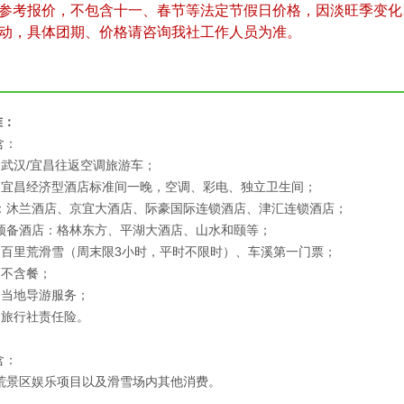
参考报价，不包含十一、春节等法定节假日价格，因淡旺季变化
动，具体团期、价格请咨询我社工作人员为准。
准：
含：
：武汉/宜昌往返空调旅游车；
：宜昌经济型酒店标准间一晚，空调、彩电、独立卫生间；
：沐兰酒店、京宜大酒店、际豪国际连锁酒店、津汇连锁酒店；
预备酒店：格林东方、平湖大酒店、山水和颐等；
：百里荒滑雪（周末限3小时，平时不限时）、车溪第一门票；
：不含餐；
：当地导游服务；
：旅行社责任险。
含：
荒景区娱乐项目以及滑雪场内其他消费。