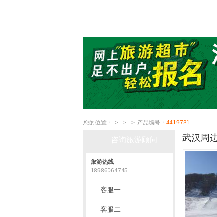
您的位置：
>
>
>
产品编号：
4419731
武汉周边
咨询旅游顾问
旅游热线
18986064745
客服一
客服二