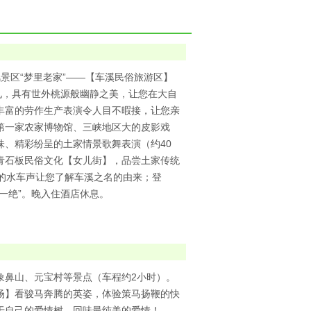
风景区“梦里老家”——【车溪民俗旅游区】
见，具有世外桃源般幽静之美，让您在大自
丰富的劳作生产表演令人目不暇接，让您亲
第一家农家博物馆、三峡地区大的皮影戏
、精彩纷呈的土家情景歌舞表演（约40
青石板民俗文化【女儿街】，品尝土家传统
的水车声让您了解车溪之名的由来；登
一绝”。晚入住酒店休息。
象鼻山、元宝村等景点（车程约2小时）。
场】看骏马奔腾的英姿，体验策马扬鞭的快
于自己的爱情树，回味最纯美的爱情！