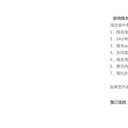
咨询报
湖北省中
1、报名电话
2、24小时
3、报名qq：
4、合同
5、报名
6、乘市
7、我社j9
如果您不
预订流程