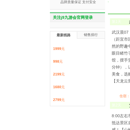
品牌质量保证 支付安全
关注j9九游会官网登录
第
1
天
武汉晨07
销售排行
最新线路
（距宜市
然的野趣
1999
元
眼目睹竹
馆，摆手
998
元
分钟），
美食，选
2199
元
【天龙云
1680
元
住宿：
2799
元
第
2
天
8:00
抵达景区
感！【山