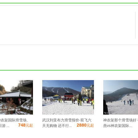
神农架国际滑雪场、
武汉到亚布力滑雪报价-双飞六
神农架那个滑雪场好
748
2880
元起
元起
 ...
天无购物 还不行...
燕vs神农架国际...