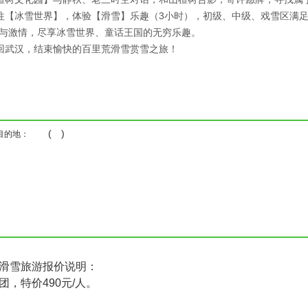
往【冰雪世界】，体验【滑雪】乐趣（3小时），初级、中级、戏雪区满足
感与激情，尽享冰雪世界、童话王国的无穷乐趣。
回武汉，结束愉快的百里荒滑雪赏雪之旅！
( )
目的地：
滑雪旅游报价说明：
团，特价490元/人。