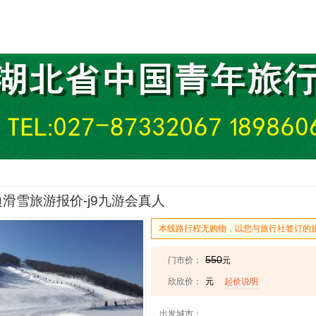
滑雪旅游报价-j9九游会真人
本线路行程无购物，以您与旅行社签订的
550
门市价：
元
欣欣价：
元
起价说明
出发城市：