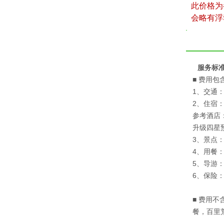
此价格为
会略有浮
服务标
■ 费用包
1、交通
2、住宿
参考酒店
升级四星
3、景点
4、用餐
5、导游
6、保险
■ 费用不
餐，百里