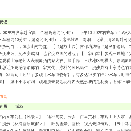
武汉——
：00左右发车赴宜昌（全程高速约4小时），下午13:30左右乘车至4a级
区车程约40分钟，游览约3小时）：这里雄峰、奇洞、飞瀑、清泉随处可
中放松自己，体会山村野趣。【巴楚故土园】古作坊浓缩巴楚民俗遗风，
子变成纸、泥巴变成陶、苞谷变成酒的过程；【土家山寨】参观三峡地区
堂观看土家老艺人表演原始的祭火神、摆手舞，三峡地区规模大、原滋原味
让您近距离感悟浓郁的土家文化、淳朴的民风民俗；漫步具有土家特色的
购土家民间工艺品；参观【水车博物馆】，有多达16类的各种水车，咿呀
窟】，游小小水帘洞，观地质奇观莲花洞内天然形成的莲花瓣，堪称“三峡
宜昌
宜昌——武汉
左右市内乘车前往【风景区】，途经黄花、分乡、百里荒村，车观山上人家、
后漫步【林海雪原度假区】，欣赏雪景、雪松，观赏云海奇观。【云中马
楂树文化园】与静秋、老三时空对话，和山楂树合影，寄许愿牌，寻找属