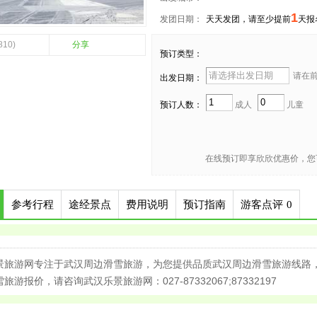
1
发团日期：
天天发团，请至少提前
天报
810)
分享
预订类型：
请在前 
出发日期：
预订人数：
成人
儿童
在线预订即享欣欣优惠价，您
参考行程
途经景点
费用说明
预订指南
游客点评
0
景旅游网专注于武汉周边滑雪旅游，为您提供品质武汉周边滑雪旅游线路
旅游报价，请咨询武汉乐景旅游网：027-87332067;87332197