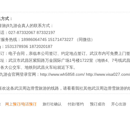
名方式：
青旅j9九游会真人的联系方式：
：027-87332067 87332197
服务热线：18986064745 15171473227 （同微信）
1531378936 1872020187
签订：电子合同，亲临本公司签订、约定地点签订。武汉市内可免费上门
地址：武汉市武昌区紫阳路万金国际广场1号楼1722室（地铁4、7号线武
内各大公交车、地铁到武昌火车站就近下车。
九游会官网登录官网：http://www.wh5858.com/ http://www.visa0
喜欢这条武汉周边滑雪旅游的线路，请看看我社其他武汉周边滑雪旅游的
：
网上预订/电话预订
旅行社确认
付款/签约
预订成功
开心出游