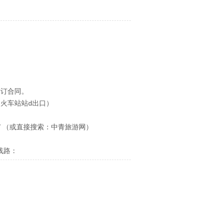
签订合同。
昌火车站站d出口）
27.com/ （或直接搜索：中青旅游网）
线路：