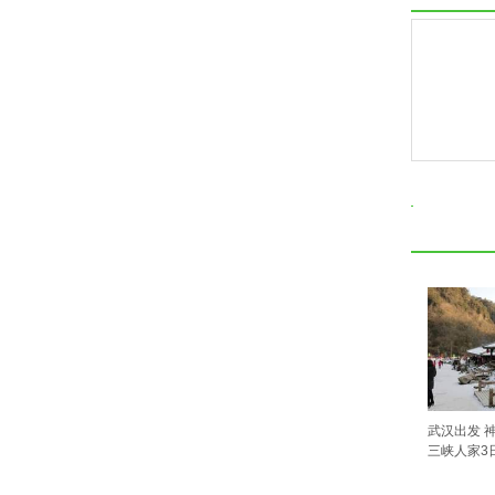
武汉出发 
三峡人家3日游