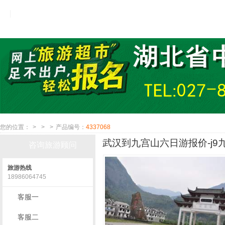
您的位置：
>
>
>
产品编号：
4337068
武汉到九宫山六日游报价-j9
咨询旅游顾问
旅游热线
18986064745
客服一
客服二