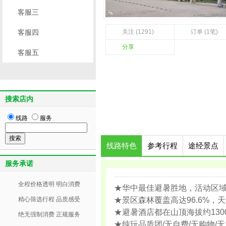
客服三
客服四
关注 (1291)
订单 (1笔)
分享
客服五
搜索店内
线路
服务
线路特色
参考行程
途经景点
服务承诺
全程价格透明 明白消费
★华中最佳避暑胜地，活动区域
精心筛选行程 品质感受
★景区森林覆盖高达96.6%
★避暑酒店都在山顶海拔约13
绝无强制消费 正规服务
★纯玩品质团/无自费/无购物/