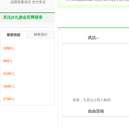
品牌质量保证 支付安全
关注j9九游会官网登录
销售排行
最新线路
1
武汉--
第
天
1999
元
998
元
2199
元
1680
元
2799
元
住宿：九宫山上双人标间
2
自由活动
第
天