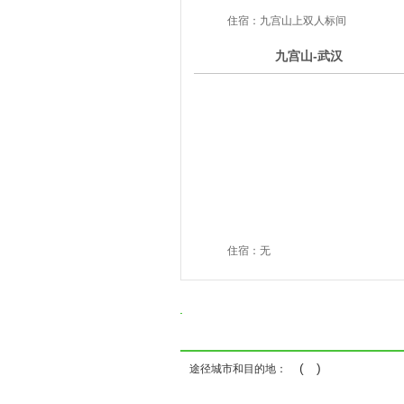
住宿：九宫山上双人标间
6
九宫山-武汉
第
天
住宿：无
( )
途径城市和目的地：