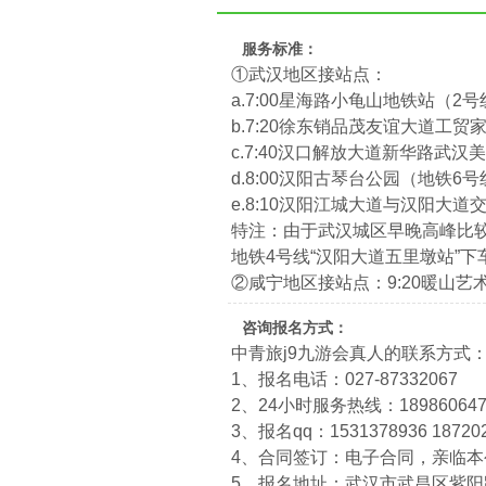
服务标准：
①武汉地区接站点：
a.7:00星海路小龟山地铁站（2
b.7:20徐东销品茂友谊大道工贸
c.7:40汉口解放大道新华路武
d.8:00汉阳古琴台公园（地铁6
e.8:10汉阳江城大道与汉阳大
特注：由于武汉城区早晚高峰比
地铁4号线“汉阳大道五里墩站”
②咸宁地区接站点：9:20暖山
咨询报名方式：
中青旅j9九游会真人的联系方式
1、报名电话：027-87332067
2、24小时服务热线：1898606474
3、报名qq：1531378936 18720
4、合同签订：电子合同，亲临
5、报名地址：武汉市武昌区紫阳路