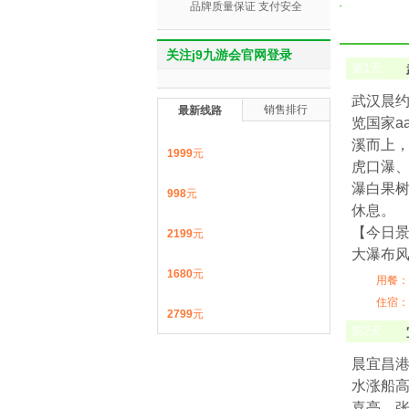
品牌质量保证 支付安全
关注j9九游会官网登录
第
1
天
武汉晨约
销售排行
最新线路
览国家a
溪而上
1999
元
虎口瀑
瀑白果树
998
元
休息。
【今日景
2199
元
大瀑布
1680
元
用餐：
住宿：
2799
元
第
2
天
晨宜昌港
水涨船
喜亭、