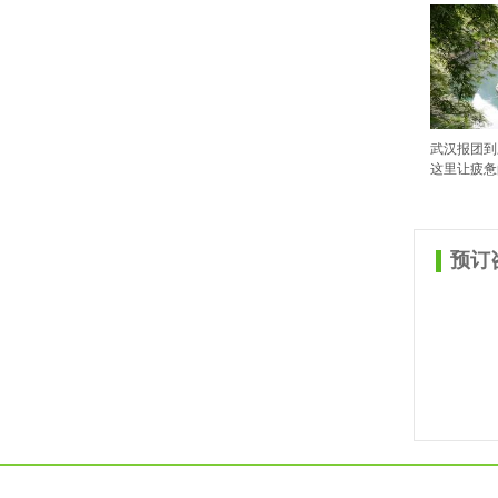
武汉报团到
这里让疲惫的
预订