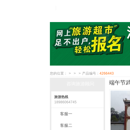
您的位置：
>
>
>
产品编号：
4266443
端午节武
咨询旅游顾问
旅游热线
18986064745
客服一
客服二