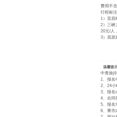
费用不
行程标注
1）宜
2）三峡
20元/
3）屈原
温馨提
中青旅j
1、报名电
2、24小
3、报名qq
4、合
5、报名
6、乘市
7、我社旅