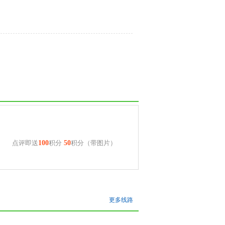
点评即送
100
积分
50
积分（带图片）
更多线路