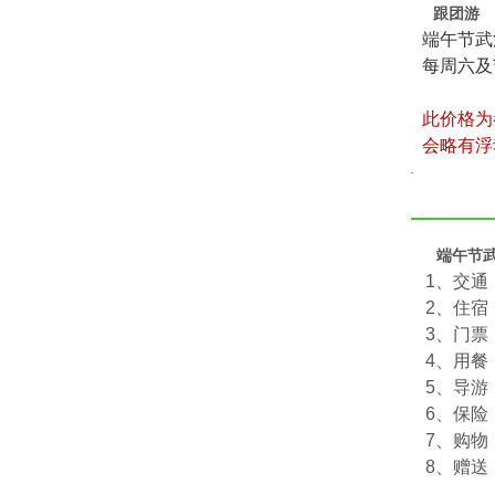
跟团游
端午节武
每周六及
此价格为
会略有浮
端午节
1、交通
2、住
3、门票
4、用餐
5、导游
6、保险
7、购物
8、赠送