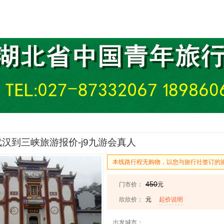
汉到三峡旅游报价-j9九游会真人
本线路行程无购物，以您与旅行社签订的
450
门市价：
元
欣欣价：
元
起价说明
出发城市：