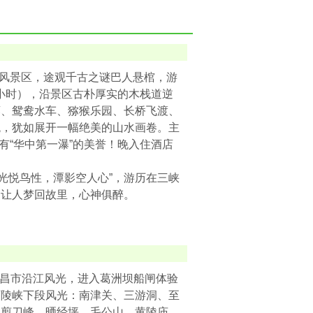
峰风景区，途观千古之谜巴人悬棺，游
.5小时），沿景区古朴厚实的木栈道逆
廊、鸳鸯水车、猕猴乐园、长桥飞渡、
观，犹如展开一幅绝美的山水画卷。主
有“华中第一瀑”的美誉！晚入住酒店
山光悦鸟性，潭影空人心”，游历在三峡
，让人梦回故里，心神俱醉。
宜昌市沿江风光，进入葛洲坝船闸体验
西陵峡下段风光：南津关、三游洞、至
、剪刀峰、晒经坪、毛公山、黄陵庙