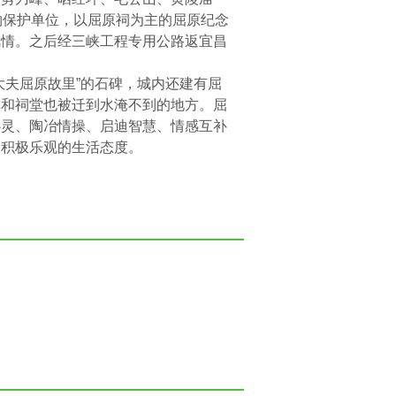
物保护单位，以屈原祠为主的屈原纪念
风情。之后经三峡工程专用公路返宜昌
大夫屈原故里”的石碑，城内还建有屈
碑和祠堂也被迁到水淹不到的地方。屈
心灵、陶冶情操、启迪智慧、情感互补
和积极乐观的生活态度。