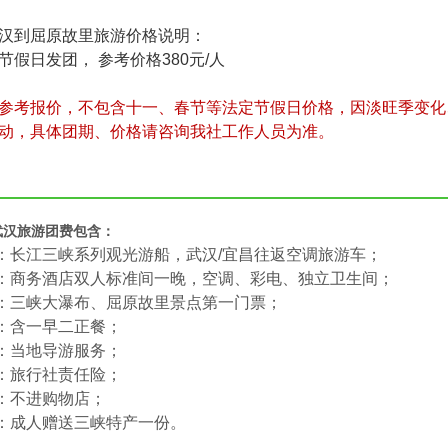
汉到屈原故里旅游价格说明：
节假日发团， 参考价格380元/人
参考报价，不包含十一、春节等法定节假日价格，因淡旺季变化
动，具体团期、价格请咨询我社工作人员为准。
武汉旅游团费包含：
：长江三峡系列观光游船，武汉/宜昌往返空调旅游车；
宿：商务酒店双人标准间一晚，空调、彩电、独立卫生间；
：三峡大瀑布、屈原故里景点第一门票；
：含一早二正餐；
：当地导游服务；
：旅行社责任险；
：不进购物店；
：成人赠送三峡特产一份。