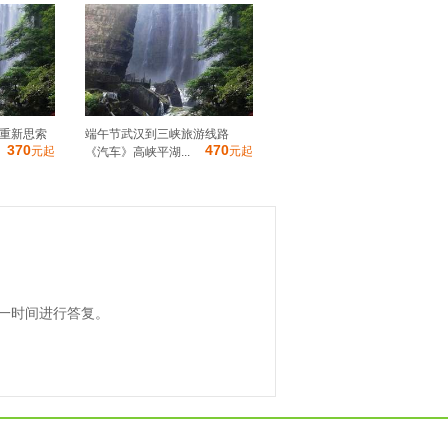
-重新思索
端午节武汉到三峡旅游线路
370
470
元起
元起
《汽车》高峡平湖...
一时间进行答复。