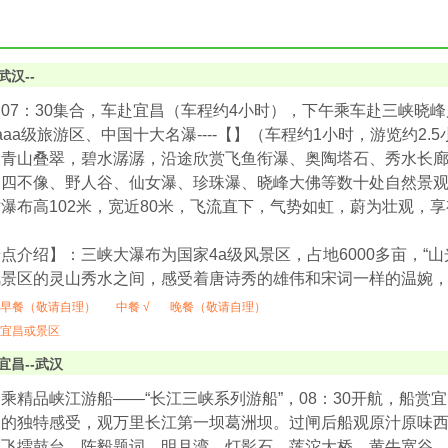
武汉--
07：30集合，车赴宜昌（车程约4小时），下午乘车赴三峡晓
aaa级旅游区、中国十大名瀑----【】（车程约1小时，游览约2
，青山叠翠，碧水潺潺，沿途欣赏飞鱼衔瀑、奥陶塔石、秀水长
、四不像、野人谷、仙女瀑、珍珠瀑、晓峰大佛等数十处自然景
瀑布高102米，宽近80米，飞流直下，气势如虹，蔚为壮观，享
点介绍】：三峡大瀑布为国家4a级风景区，占地6000多亩，“
风景区的灵山秀水之间，感受着唐诗秀的雄伟和宋词一样的温婉
早餐（敬请自理）
中餐 √
晚餐（敬请自理）
宜昌或景区
宜昌--武汉
乘精品峡江游船——“长江三峡系列游船”，08：30开航，船赏
高的独特感受，观万里长江第一坝葛洲坝。过闸后船观原汁原味
张飞擂鼓台、陈毅题词、明月湾、灯影石、莲沱大桥、黄牛宽谷