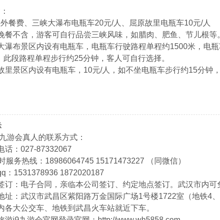
含：
外餐费、三峡大瀑布电瓶车20元/人、屈原故里电瓶车10元/人
昌晚餐不含，游客可自行品尝三峡风味，如腊肉、肥鱼、节儿根等
大瀑布景区内设有电瓶车，电瓶车行驶路程单程约1500米，电瓶
人，此段路程单程步行约25分钟，客人可自行选择。
故里景区内设有电瓶车，10元/人，如不坐电瓶车步行约15分钟
示
9九游会真人的联系方式：
话：027-87332067
时服务热线：18986064745 15171473227 （同微信）
：1531378936 1872020187
同签订：电子合同，亲临本公司签订、约定地点签订。武汉市内可
地址：武汉市武昌区紫阳路万金国际广场1号楼1722室（地铁4、
内各大公交车、地铁到武昌火车站就近下车。
游j9九游会官网登录官网：http://www.wh5858.com