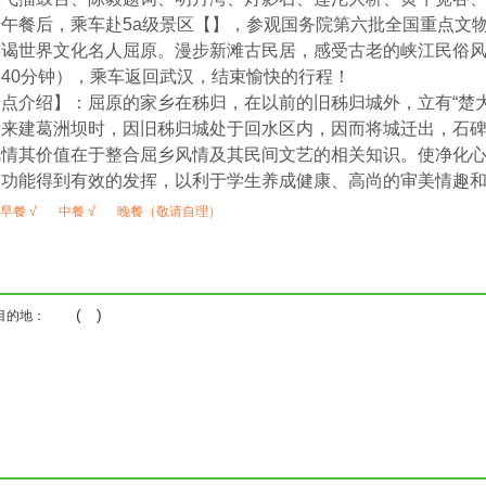
午餐后，乘车赴5a级景区【】，参观国务院第六批全国重点文
拜谒世界文化名人屈原。漫步新滩古民居，感受古老的峡江民俗
40分钟），乘车返回武汉，结束愉快的行程！
点介绍】：屈原的家乡在秭归，在以前的旧秭归城外，立有“楚
后来建葛洲坝时，因旧秭归城处于回水区内，因而将城迁出，石
风情其价值在于整合屈乡风情及其民间文艺的相关知识。使净化
和功能得到有效的发挥，以利于学生养成健康、高尚的审美情趣
早餐 √
中餐 √
晚餐（敬请自理）
( )
目的地：