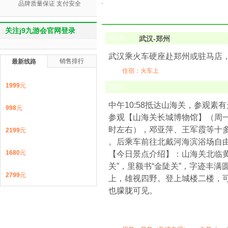
品牌质量保证 支付安全
关注j9九游会官网登录
第
1
天
武汉-郑州
武汉乘火车硬座赴郑州或驻马店
销售排行
最新线路
住宿：火车上
1999
元
第
2
天
中午10:58抵达山海关，参观素
998
元
参观【山海关长城博物馆】（周一
时左右），邓亚萍、王军霞等十
2199
元
。后乘车前往北戴河海滨浴场自由活
1680
元
【今日景点介绍】：山海关北临
关”，里额书“金陡关”，字迹丰
2799
元
上，雄视四野。登上城楼二楼，
也朦胧可见。