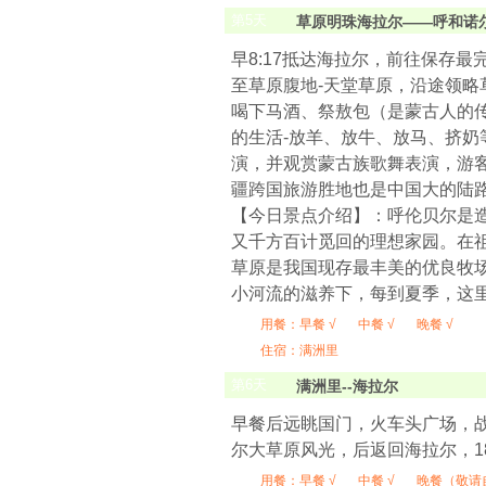
第
5
天
草原明珠海拉尔——呼和诺
早8:17抵达海拉尔，前往保存
至草原腹地-天堂草原，沿途领略
喝下马酒、祭敖包（是蒙古人的传
的生活-放羊、放牛、放马、挤
演，并观赏蒙古族歌舞表演，游
疆跨国旅游胜地也是中国大的陆
【今日景点介绍】：呼伦贝尔是
又千方百计觅回的理想家园。在
草原是我国现存最丰美的优良牧场
小河流的滋养下，每到夏季，这
用餐：
早餐 √
中餐 √
晚餐 √
住宿：满洲里
第
6
天
满洲里--海拉尔
早餐后远眺国门，火车头广场，战
尔大草原风光，后返回海拉尔，18
用餐：
早餐 √
中餐 √
晚餐（敬请