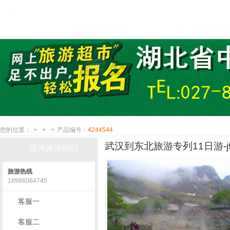
您的位置：
>
>
>
产品编号：
4244544
武汉到东北旅游专列11日游-
咨询旅游顾问
旅游热线
18986064745
客服一
客服二