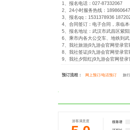
1、报名电话：027-87332067
2、24小时服务热线：1898606474
3、报名qq：1531378936 18720
4、合同签订：电子合同，亲临
5、报名地址：武汉市武昌区紫阳路
6、乘市内各大公交车、地铁到
7、我社旅游j9九游会官网登录官网：htt
8、我社签证j9九游会官网登录官网：htt
9、我社夕阳红j9九游会官网登录官网：ht
预订流程：
网上预订/电话预订
旅
游客满意度
很靠谱