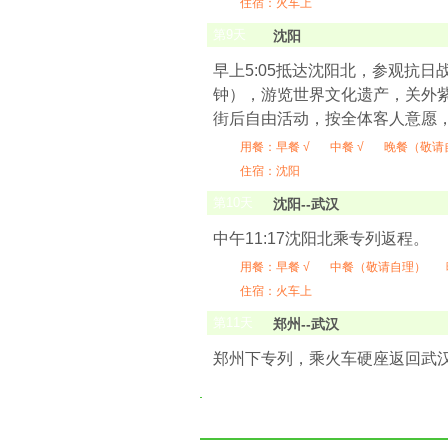
住宿：火车上
第
9
天
沈阳
早上5:05抵达沈阳北，参观抗
钟），游览世界文化遗产，关外紫
街后自由活动，按全体客人意愿
用餐：
早餐 √
中餐 √
晚餐（敬请
住宿：沈阳
第
10
天
沈阳--武汉
中午11:17沈阳北乘专列返程。
用餐：
早餐 √
中餐（敬请自理）
住宿：火车上
第
11
天
郑州--武汉
郑州下专列，乘火车硬座返回武