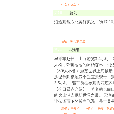
住宿：火车上
第
7
天
敦化
沿途观赏东北美好风光，晚17:1
住宿：敦化或二道
第
8
天
--沈阳
早乘车赴长白山（游览3-4小时
人松，郁郁葱葱的原始森林，到达
（80/人不含）游览世界上海拔
从温带到极地四个垂直景观带，观
3.5小时）驱车前往参观梅花鹿养
【今日景点介绍】：著名的长白
的火山湖吉尼斯世界之最。天池
池倾泻而下的长白飞瀑，是世界
用餐：
早餐 √
中餐 √
晚餐（敬请