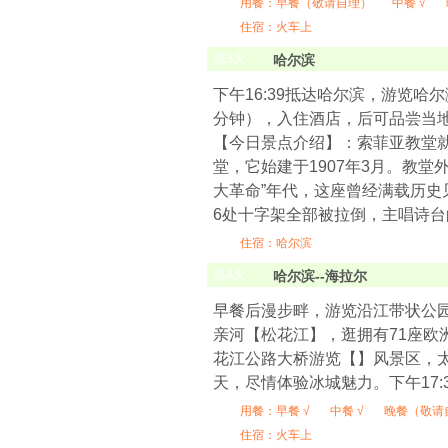
用餐：
早餐（敬请自理）
中餐 √
住宿：火车上
第
3
天
哈尔滨
下午16:39抵达哈尔滨，游览
分钟），入住酒店，后可品尝当
【今日景点介绍】：索菲亚教堂
堂，它始建于1907年3月。教
大革命”年代，这座曾经满载历史
6处十字架全部被拉倒，主唱诗
住宿：哈尔滨
第
4
天
哈尔滨--海拉尔
早餐后漫步畔，游览沿江带状公园
亲河【松花江】，逛拥有71座欧
花江公路大桥游览【】风景区，
天，尽情体验冰城魅力。下午17:
用餐：
早餐 √
中餐 √
晚餐（敬请
住宿：火车上