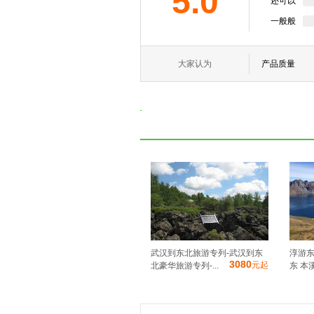
5.0
还可以
一般般
大家认为
产品质量
武汉到东北旅游专列-武汉到东
淳游东
3080
元起
北豪华旅游专列-...
东 本溪