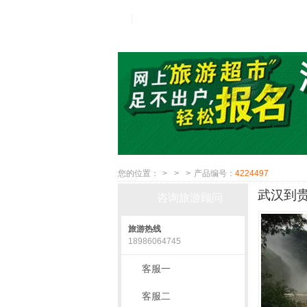
您的位置：
>
>
>
产品编号：
4224497
武汉到贵
咨询旅游顾问
旅游热线
18986064745
客服一
客服二