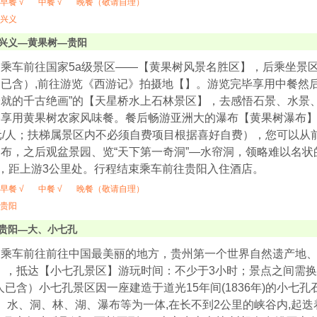
早餐 √
中餐 √
晚餐（敬请自理）
兴义
兴义—黄果树—贵阳
乘车前往国家5a级景区——【黄果树风景名胜区】，后乘坐景区环
已含）,前往游览《西游记》拍摄地【】。游览完毕享用中餐然后
绘就的千古绝画”的【天星桥水上石林景区】，去感悟石景、水景
享用黄果树农家风味餐。餐后畅游亚洲大的瀑布【黄果树瀑布】（
元/人；扶梯属景区内不必须自费项目根据喜好自费），您可以从
布，之后观盆景园、览“天下第一奇洞”—水帘洞，领略难以名
米，距上游3公里处。行程结束乘车前往贵阳入住酒店。
早餐 √
中餐 √
晚餐（敬请自理）
贵阳
贵阳—大、小七孔
，乘车前往前往中国最美丽的地方，贵州第一个世界自然遗产地
时），抵达【小七孔景区】游玩时间：不少于3小时；景点之间需换
/人已含）小七孔景区因一座建造于道光15年间(1836年)的小七
山、水、洞、林、湖、瀑布等为一体,在长不到2公里的峡谷内,起迭