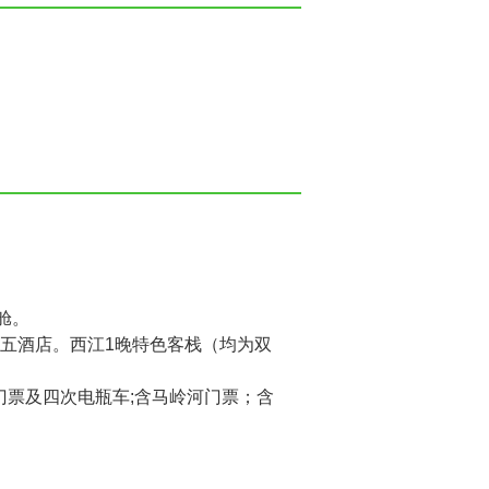
舱。
五酒店。西江1晚特色客栈（均为双
门票及四次电瓶车;含马岭河门票；含