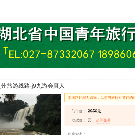
州旅游线路-j9九游会真人
本线路行程无购物，以您与旅行社签订的
2950
门市价：
元
欣欣价：
元
起价说明
出发城市：