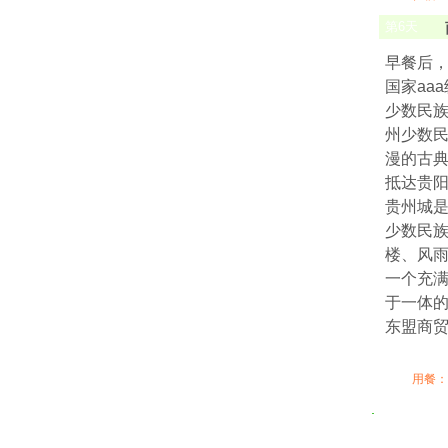
第
6
天
早餐后
国家aa
少数民
州少数
漫的古典
抵达贵阳
贵州城
少数民
楼、风
一个充
于一体
东盟商
用餐：