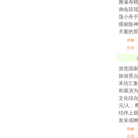
雅瀑布精
身临琼瑶
荡小舟于
观俊险
天窗的景
用餐：
住宿：
第
5
天
游览国家
旅游景
禾坊汇
和展演为
文化综合
元/人，
结伴上
发呆或瞭
用餐：
住宿：