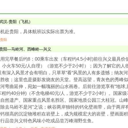
武汉-贵阳（飞机）
飞机赴贵阳，具体航班以实际出票为准。
贵阳
贵阳—马岭河、西峰岭—兴义
用完早餐后约8：00乘车出发（车程约4.5小时)前往兴义最具
人、小火车50元/人自理）（游览不少于2小时）；因为了解它的
只有深入风景才会有明白，只草草“看“风景的人有多遗憾；纳灰
不胜收；这里也是摄影发烧友的天堂。登高远望，青灰色的秀峰
河弯曲延伸，宛如一幅瑰丽的山水画卷。后前往游览享有“地球
车程约40分钟)（不含电梯40元/人，游览不少于2小时）。国家
自然遗产、国家重点风景名胜区、国家地质公园三大桂冠。山峰
，除去马岭不是河”之说；峡谷两岸独特的钙化壁画带，由于两岸
钙很高的沉淀物堆积在岩壁上，成为规模宏大的岩壁，壁画面积
自行品尝兴义特色风味小吃或品尝万峰湖野生鱼。