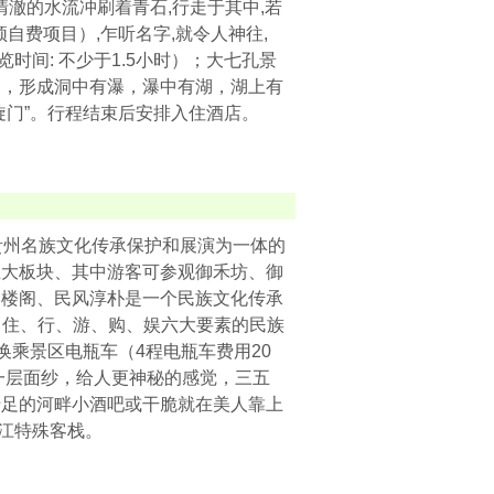
清澈的水流冲刷着青石,行走于其中,若
自费项目）,乍听名字,就令人神往,
时间: 不少于1.5小时）；大七孔景
洞，形成洞中有瀑，瀑中有湖，湖上有
旋门”。行程结束后安排入住酒店。
贵州名族文化传承保护和展演为一体的
五大板块、其中游客可参观御禾坊、御
台楼阁、民风淳朴是一个民族文化传承
、住、行、游、购、娱六大要素的民族
换乘景区电瓶车（4程电瓶车费用20
一层面纱，给人更神秘的感觉，三五
十足的河畔小酒吧或干脆就在美人靠上
西江特殊客栈。