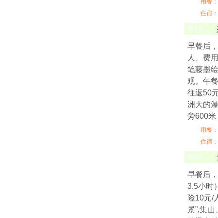
用餐：
住宿：
第
3
天
早餐后，
人、费用
笔藤墨
观。午餐
往返50
洲大的瀑
旁600
用餐：
住宿：
第
4
天
早餐后
3.5小
险10元
景”,集