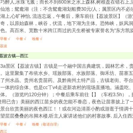
巧醉人,水珠飞溅；而长不到600米之水上森林,树根盘在错石上,
仙池；鸳鸯湖（注：不含鸳鸯湖划船费30元/人；属景区内不必须
湖上,心旷神怡, 流连忘返，午餐后，乘车前往【荔波景区】（游览
神奇，以原始森林，峡谷，伏流，地下湖为主体。恐怖峡，妖风
色。高百米、宽数十米跨江而过的天生桥被专家誉名为“东方凯
早餐 √
中餐 √
晚餐 √
荔波
荔波古镇—西江
3a景区【荔波古镇】古镇是一个融中国古典建筑，园林艺术，
点。这里聚集了布依水乡、瑶族部落、水族部落、御禾坊、苗寨
集了州水晶、贵州名贵苗药、及黔南州土特产品，古镇老街、亭
一体的综合体、也是cc丅v4走进新农村的现场直播地。涵盖吃
体。（游览约120分钟）；中餐后乘车前往【】（车程3.5h），
费用已含）美丽的西江苗乡的夜怎能不眷恋，夜色让苗寨披上了
观景台欣赏美丽的夜色西江！！或在河边清茶小酌或游逛于情调
望层层叠叠的吊脚木楼,听主人家讲述他们的村寨故事. 后入住
早餐 √
中餐 √
晚餐（敬请自理）
西江