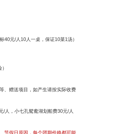
40元/人10人一桌，保证10菜1汤）
险）
等、赠送项目，如产生请按实际收费
元/人，小七孔鸳鸯湖划船费30元/人
、节假日原因，每个团期价格都可能