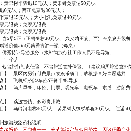
：黄果树半票退10元/人；黄果树免票退50元/人；
退0元/人；西江免票退30元/人；
半票退15元/人；大小七孔免票退40元/人；
票无退费；免票无退费
票无退费；免票无退费
：含5早5正（正餐餐标30元/人，兴义菌王宴、西江长桌宴升级餐标
赠送价值398元酱香古酒一瓶（每桌）
：优秀持证导游服务（接站为旅行社工作人员不是导游）
店：1个店
：包含旅行社责任险，不含旅游意外保险。（建议购买旅游意外
目】：景区内另行付费景点或娱乐项目，请根据喜好自愿选择
含】：飞机经济舱/车位/正餐半餐/导服
含】：酒店早餐，床位、门票、观光车、电瓶车、索道、游船费
点】：荔波古镇、多彩贵州城
目】：马岭河电梯40元/人；黄果树大扶梯单程30元/人，往返50
州旅游线路价格说明：
参考报价，不包含十一、春节等法定节假日价格，因淡旺季变化