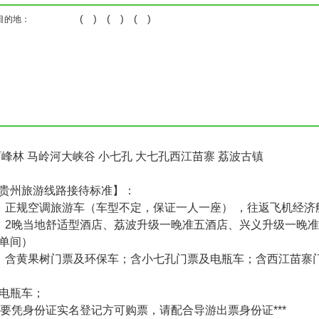
( ) ( ) ( )
目的地：
西峰林 马岭河大峡谷 小七孔 大七孔西江苗寨 荔波古镇
贵州旅游线路接待标准】：
：正规空调旅游车（车型不定，保证一人一座） ，往返飞机经济
：2晚当地舒适型酒店、荔波升级一晚准五酒店、兴义升级一晚准
单间）
：含黄果树门票及环保车；含小七孔门票及电瓶车；含西江苗寨
电瓶车；
区需要凭身份证实名登记方可购票，请配合导游出票身份证***