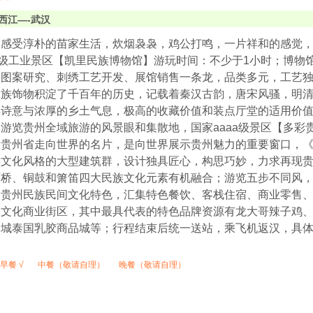
西江—-武汉
，感受淳朴的苗家生活，炊烟袅袅，鸡公打鸣，一片祥和的感觉
a级工业景区【凯里民族博物馆】游玩时间：不少于1小时；博物
族图案研究、刺绣工艺开发、展馆销售一条龙，品类多元，工艺
民族饰物积淀了千百年的历史，记载着秦汉古韵，唐宋风骚，明
诗意与浓厚的乡土气息，极高的收藏价值和装点厅堂的适用价值。
游览贵州全域旅游的风景眼和集散地，国家aaaa级景区【多彩
是贵州省走向世界的名片，是向世界展示贵州魅力的重要窗口，
族文化风格的大型建筑群，设计独具匠心，构思巧妙，力求再现
雨桥、铜鼓和箫笛四大民族文化元素有机融合；游览五步不同风
满贵州民族民间文化特色，汇集特色餐饮、客栈住宿、商业零售
的文化商业街区，其中最具代表的特色品牌资源有龙大哥辣子鸡
贸城泰国乳胶商品城等；行程结束后统一送站，乘飞机返汉，具
早餐 √
中餐（敬请自理）
晚餐（敬请自理）