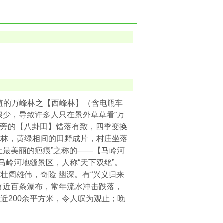
价值的万峰林之【西峰林】（含电瓶车
人很少，导致许多人只在景外草草看“万
河旁的【八卦田】错落有致，四季变换
似林，黄绿相间的田野成片，村庄坐落
上最美丽的疤痕”之称的——【马岭河
级马岭河地缝景区，人称“天下双绝”。
壮阔雄伟，奇险 幽深。有“兴义归来
有近百条瀑布，常年流水冲击跌落，
近200余平方米，令人叹为观止；晚