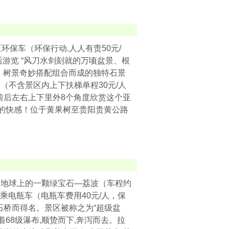
保车（环保行动.人人有责50元/
游览 “风刀水剑刻就的万顷盆景、根
、树景奇妙搭配组合而成的独特石景
不含景区内上下扶梯单程30元/人
前后左右上下里外8个角度欣赏这个亚
状的快感！位于黄果树至贵阳贵黄公路
、地球上的一颗绿宝石—荔波（车程约
乘电瓶车（电瓶车费用40元/人，保
孔石桥而得名。景区被称之为“超级盆
着68级瀑布,顺贽而下,奔泻而去。拉