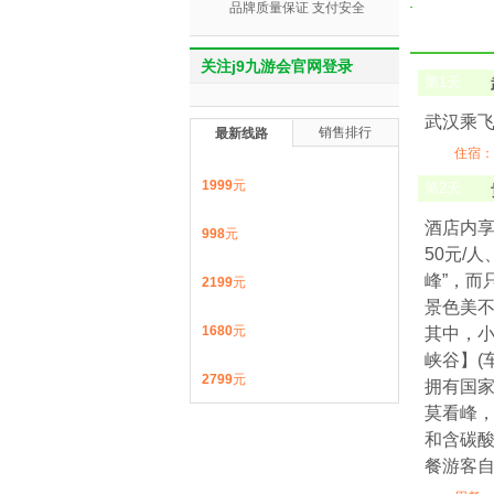
品牌质量保证 支付安全
关注j9九游会官网登录
第
1
天
武汉乘
销售排行
最新线路
住宿：
1999
元
第
2
天
酒店内享
998
元
50元/
峰”，而
2199
元
景色美
1680
元
其中，小
峡谷】(
2799
元
拥有国家
莫看峰
和含碳酸
餐游客