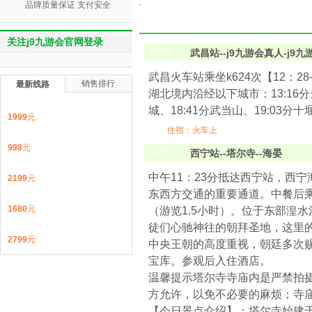
品牌质量保证 支付安全
关注j9九游会官网登录
第
1
天
武昌站--
j9九游会真人-j9
武昌火车站乘坐k624次【12：
销售排行
最新线路
湖北境内沿经以下城市：13:16分云梦
城、18:41分武当山、19:03
1999
元
住宿：火车上
998
元
第
2
天
西宁站--
塔尔寺
--海晏
中午11：23分抵达西宁站，西宁
2199
元
东西方交通的重要通道。中餐后
1680
元
（游览1.5小时）。位于东部湟
徒们心驰神往的朝拜圣地，这里
2799
元
中央王朝的高度重视，朝廷多次
宝库。参观后入住酒店。
温馨提示塔尔寺寺庙内是严禁拍
方允许，以免不必要的麻烦；寺
【今日景点介绍】：塔尔寺始建于公