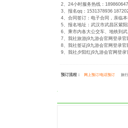
2、24小时服务热线：1898606474
3、报名qq：1531378936 18720
4、合同签订：电子合同，亲临
5、报名地址：武汉市武昌区紫阳路
6、乘市内各大公交车、地铁到
7、我社旅游j9九游会官网登录官网：htt
8、我社签证j9九游会官网登录官网：htt
9、我社夕阳红j9九游会官网登录官网：ht
预订流程：
网上预订/电话预订
旅