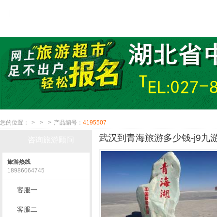
您的位置：
>
>
>
产品编号：
4195507
武汉到青海旅游多少钱-j9九
咨询旅游顾问
旅游热线
18986064745
客服一
客服二