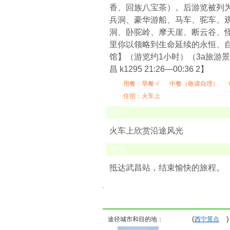
香、回族八宝茶）。后游览被列为
兵洞、豪华游船、马车、驼车、
洞、卧驼岭、摩天崖、断云谷、
里你以领略到生命延续的永恒、
馆】（游览约1小时）（3a旅游
昌 k1295 21:26—00:36 2】
用餐：
早餐 √
中餐（敬请自理）
住宿：火车上
第
6
天
火车上欣赏沿途风光
第
7
天
抵达武昌站，结束愉快的旅程。
(
)
途径城市和目的地：
西宁景点