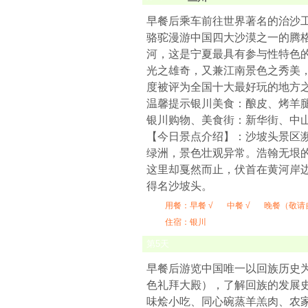
早餐后乘车前往世界著名的治沙工
骆驼漫游中国四大沙漠之一的腾
河，这是宁夏最具有参与性特色
光之雄奇，又兼江南景色之秀美，是
度被评为全国十大最好玩的地方
温馨提示银川美食：酿皮、烤羊
银川购物、美食街：新华街、中
【今日景点介绍】：沙坡头景区
绿洲，景色壮观异常。浩翰无垠
这里却戛然而止，伏首在黄河岸边
得名沙坡头。
用餐：
早餐 √
中餐 √
晚餐（敬请
住宿：银川
第
5
天
早餐后游览中国唯一以回族历史
色礼拜大殿），了解回族的发展
味烩小吃、同心碗蒸羊羔肉、农