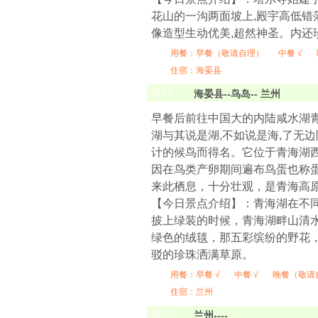
花山的一沟两面坡上,殿宇高低错
像造型生动优美,超然神圣。内还
用餐：
早餐（敬请自理）
中餐 √
住宿：海晏县
第
3
天
海晏县--鸟岛-- 兰州
早餐后前往中国大的内陆咸水湖青
湖与其说是湖,不如说是海,了无
计的候鸟而得名。它位于青海湖
因在鸟类产卵期间遍布鸟蛋也称蛋
来此栖息，十分壮观，是青海高
【今日景点介绍】：青海湖在不
披上绿装的时候，青海湖畔山清
绿色的绒毯，那五彩缤纷的野花
驳的珍珠洒满草原。
用餐：
早餐 √
中餐 √
晚餐（敬请
住宿：兰州
第
4
天
兰州----