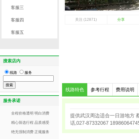
客服三
客服四
关注 (12871)
分享
客服五
搜索店内
线路
服务
线路特色
参考行程
费用说明
服务承诺
全程价格透明 明白消费
提供武汉周边适合一日游地方 蔡
精心筛选行程 品质感受
话,027-87332067 1898606
绝无强制消费 正规服务