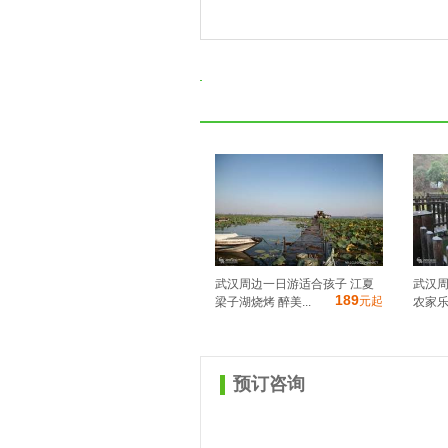
武汉周边一日游适合孩子 江夏
武汉周
189
元起
梁子湖烧烤 醉美...
农家乐的
预订咨询