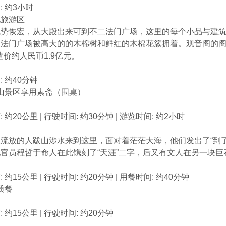
: 约3小时
化旅游区
势恢宏，从大殿出来可到不二法门广场，这里的每个小品与建筑
二法门广场被高大的的木棉树和鲜红的木棉花簇拥着。观音阁的
，造价约人民币1.9亿元。
 约40分钟
南山景区享用素斋（围桌）
 约20公里 | 行驶时间: 约30分钟 | 游览时间: 约2小时
角
流放的人跋山涉水来到这里，面对着茫茫大海，他们发出了“到
官员程哲于命人在此镌刻了“天涯”二字，后又有文人在另一块巨石
 约15公里 | 行驶时间: 约20分钟 | 用餐时间: 约40分钟
质餐
 约15公里 | 行驶时间: 约20分钟