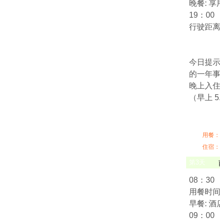
晚餐: 
19：00
行驶距离:
今日提
的一年事
晚上入住
（早上 5
用餐：
住宿：
第
3
天
08：30
用餐时间:
早餐: 
09：00