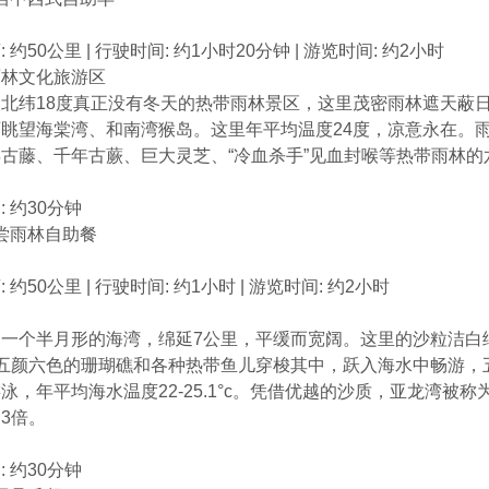
 约50公里 | 行驶时间: 约1小时20分钟 | 游览时间: 约2小时
雨林文化旅游区
北纬18度真正没有冬天的热带雨林景区，这里茂密雨林遮天蔽
眺望海棠湾、和南湾猴岛。这里年平均温度24度，凉意永在。
古藤、千年古蕨、巨大灵芝、“冷血杀手”见血封喉等热带雨林
 约30分钟
品尝雨林自助餐
 约50公里 | 行驶时间: 约1小时 | 游览时间: 约2小时
是一个半月形的海湾，绵延7公里，平缓而宽阔。这里的沙粒洁白
。五颜六色的珊瑚礁和各种热带鱼儿穿梭其中，跃入海水中畅游，
泳，年平均海水温度22-25.1°c。凭借优越的沙质，亚龙湾被称
3倍。
 约30分钟