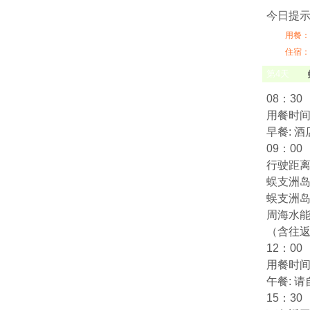
今日提
用餐：
住宿：
第
4
天
08：30
用餐时间:
早餐: 
09：00
行驶距离:
蜈支洲
蜈支洲
周海水能
（含往
12：00
用餐时间:
午餐: 
15：30