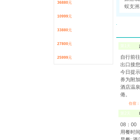
36880
元
蜈支洲
10999
元
33880
元
27800
元
第
1
天
自行前
25999
元
出口接您
今日提示
券为附
酒店温泉
倦。
住宿：
第
2
天
08：00
用餐时间:
早餐: 