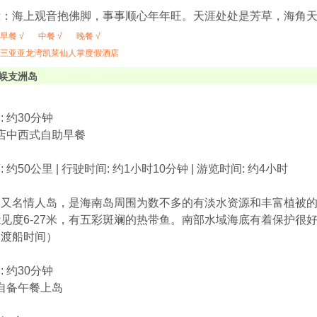
示：海上观音抱佛脚，事事顺心年年旺。天涯处处是芳草，海角
早餐 √
中餐 √
晚餐 √
三亚亚龙湾凯莱仙人掌度假酒店
蜈支洲岛
 约30分钟
酒店中西式自助早餐
 约50公里 | 行驶时间: 约1小时10分钟 | 游览时间: 约4小时
岛
岛又名情人岛，是海南岛周围为数不多的有淡水资源和丰富植被
见度6-27米，有五彩斑斓的热带鱼。南部水域海底有着保护很
返渡船时间）
 约30分钟
请自备午餐上岛