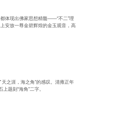
都体现出佛家思想精髓——“不二”理
阁上安放一尊金碧辉煌的金玉观音，高
了天之涯，海之角”的感叹。清雍正年
上题刻“海角”二字。