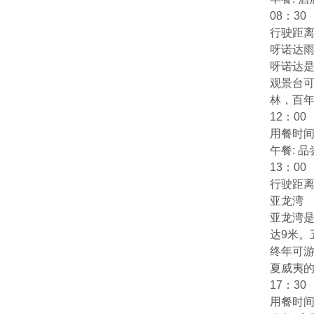
08：30
行驶距离:
呀诺达
呀诺达是
观景台可
林，百年
12：00
用餐时间:
午餐: 
13：00
行驶距离:
亚龙湾
亚龙湾
达9米
终年可游
夏威夷的
17：30
用餐时间: