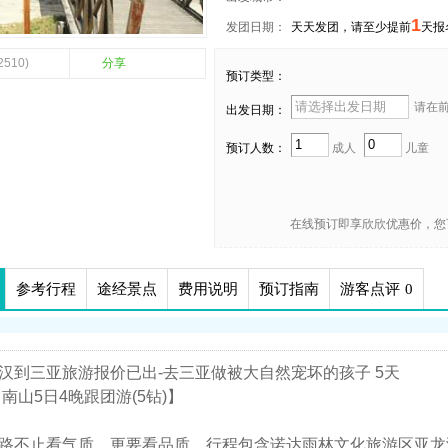
1
发团日期：
天天发团，请至少提前
天报
2510)
分享
预订类型：
请在前 
出发日期：
预订人数：
成人
儿童
在线预订即享欣欣优惠价，您
参考行程
途经景点
费用说明
预订指南
游客点评
0
汉到三亚旅游报价已出-去三亚做被大自然宠坏的孩子 5天
 南山5日4晚跟团游(5钻)】
路不止看气质，更要看品质，行程包含诺达雨林文化旅游区亚龙