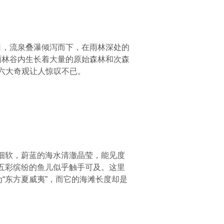
日，流泉叠瀑倾泻而下，在雨林深处的
雨林谷内生长着大量的原始森林和次森
的六大奇观让人惊叹不已。
细软，蔚蓝的海水清澈晶莹，能见度
五彩缤纷的鱼儿似乎触手可及。这里
为“东方夏威夷”，而它的海滩长度却是