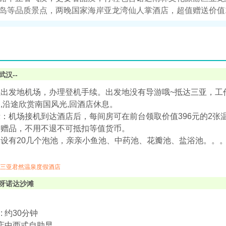
岛等品质景点，两晚国家海岸亚龙湾仙人掌酒店，超值赠送价值1
武汉--
往出发地机场，办理登机手续。出发地没有导游哦~抵达三亚，工
,沿途欣赏南国风光,回酒店休息。
：机场接机到达酒店后，每间房可在前台领取价值396元的2张温泉券
加赠品，不用不退不可抵扣等值货币。
设有20几个泡池，亲亲小鱼池、中药池、花瓣池、盐浴池。。
三亚君然温泉度假酒店
呀诺达沙滩
 约30分钟
酒店中西式自助早