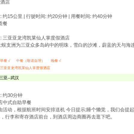
回酒店
 约15公里 | 行驶时间: 约20分钟 | 用餐时间: 约40分钟
质餐
: 三亚亚龙湾凯莱仙人掌度假酒店
;蜈支洲为三亚众多岛屿中的明珠，雪白的沙滩，蔚蓝的天与海
。
早餐 √
中餐（敬请自理）
晚餐 √
三亚亚龙湾凯莱仙人掌度假酒店
三亚--武汉
 约30分钟
酒店中式自助早餐
自由活动，根据航班时间安排送机 今日提示;睡个懒觉，我们会
早，行李和寄存酒店前台，到酒店周边商圈再去逛下吧。