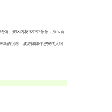
博物馆。景区内花木郁郁葱葱，预示新
带来新的祝愿，波涛阵阵伴您安枕入眠