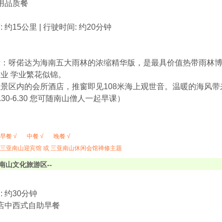
享用品质餐
 约15公里 | 行驶时间: 约20分钟
示：呀偌达为海南五大雨林的浓缩精华版，是最具价值热带雨林
业 学业繁花似锦。
景区内的会所酒店，推窗即见108米海上观世音。温暖的海风
.30-6.30 您可随南山僧人一起早课）
早餐 √
中餐 √
晚餐 √
三亚南山迎宾馆 或 三亚南山休闲会馆禅修主题
南山文化旅游区--
 约30分钟
酒店中西式自助早餐