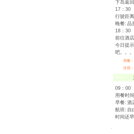
下岛返
17：30
行驶距离:
晚餐: 品
18：30
前往酒店
今日提示
吧。。
用餐：
住宿：
第
5
天
09：00
用餐时间:
早餐: 
航班: 
时间还