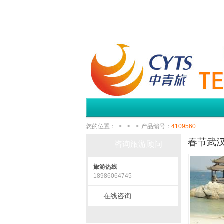
您的位置：
>
>
>
产品编号：
4109560
春节武汉
咨询旅游顾问
旅游热线
18986064745
在线咨询