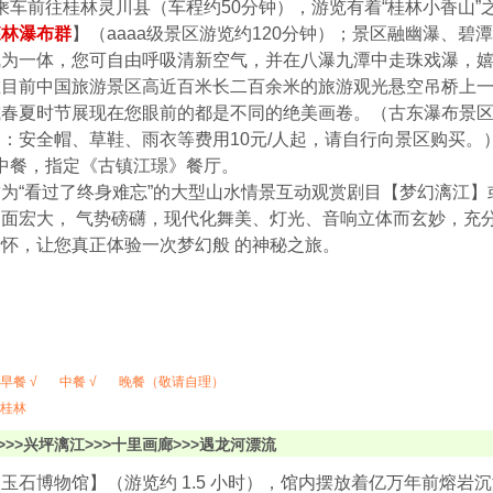
0：乘车前往桂林灵川县（车程约50分钟），游览有着“桂林小香山”
森林瀑布群
】（aaaa级景区游览约120分钟）；景区融幽瀑、
气为一体，您可自由呼吸清新空气，并在八瀑九潭中走珠戏瀑，
在目前中国旅游景区高近百米长二百余米的旅游观光悬空吊桥上
或春夏时节展现在您眼前的都是不同的绝美画卷。（古东瀑布景
：安全帽、草鞋、雨衣等费用10元/人起，请自行向景区购买。
0：中餐，指定《古镇江璟》餐厅。
为“看过了终身难忘”的大型山水情景互动观赏剧目【梦幻漓江】或
面宏大， 气势磅礴，现代化舞美、灯光、音响立体而玄妙，充
怀，让您真正体验一次梦幻般 的神秘之旅。
早餐 √
中餐 √
晚餐（敬请自理）
桂林
>>>兴坪漓江>>>十里画廊>>>遇龙河漂流
玉石博物馆】（游览约 1.5 小时），馆内摆放着亿万年前熔岩