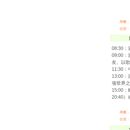
用餐：
住宿：
第
5
天
08:3
09:0
友、以
11:3
13:0
项世界
15:0
20:40
用餐：
住宿：
第
6
天