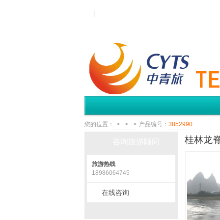
您的位置：
>
>
>
产品编号：
3852990
桂林龙脊
咨询旅游顾问
旅游热线
18986064745
在线咨询