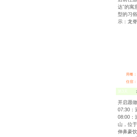
达"的寓
型的习俗
示：龙
用餐：
住宿：
第
3
天
开启愿
07:3
08:00
山，位于
伸鼻豪