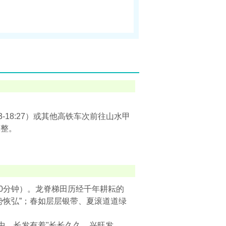
:13-18:27）或其他高铁车次前往山水甲
休整。
20分钟）。龙脊梯田历经千年耕耘的
势恢弘”；春如层层银带、夏滚道道绿
心中，长发有着"长长久久，兴旺发