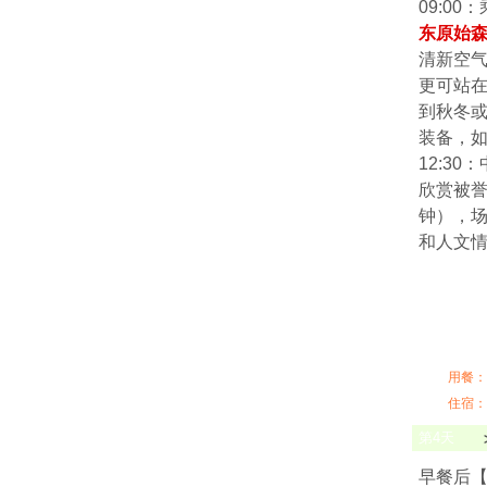
09:0
东原始
清新空
更可站
到秋冬
装备，如
12:3
欣赏被誉
钟），场
和人文情
用餐：
住宿：
第
4
天
早餐后【