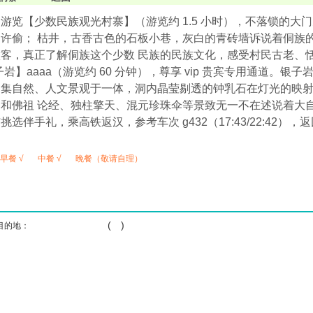
游览【少数民族观光村寨】（游览约 1.5 小时），不落锁的大
许偷； 枯井，古香古色的石板小巷，灰白的青砖墙诉说着侗族
客，真正了解侗族这个少数 民族的民族文化，感受村民古老、恬
子岩】aaaa（游览约 60 分钟），尊享 vip 贵宾专用通道。
，集自然、人文景观于一体，洞内晶莹剔透的钟乳石在灯光的映
和佛祖 论经、独柱擎天、混元珍珠伞等景致无一不在述说着大
挑选伴手礼，乘高铁返汉，参考车次 g432（17:43/22:42）
早餐 √
中餐 √
晚餐（敬请自理）
( )
目的地：