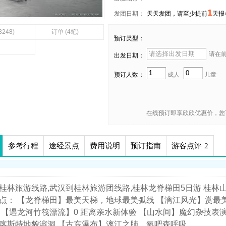
1
发团日期：
天天发团，请至少提前
天报
3248)
订单 (4笔)
预订类型：
请在前 
出发日期：
预订人数：
成人
儿童
在线预订即享欣欣优惠价，您
参考行程
途经景点
费用说明
预订指南
游客点评
2
桂林旅游线路,武汉到桂林旅游团线路,桂林龙脊梯田5日游 桂林
点： 【龙脊梯田】最美天梯，地球最美弧线 【漓江风光】赏最美
 【遇龙河竹筏漂流】0 距离亲水新体验 【山水间】魔幻杂技表
喀斯特地貌溶洞 【古东瀑布】漓江之肺，氧吧森呼吸