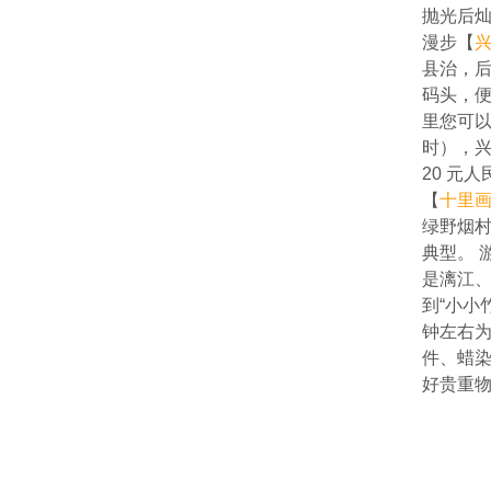
抛光后灿
漫步【
县治，后
码头，便
里您可以
时），兴
20 元
【
十里
绿野烟村
典型。 
是漓江、
到“小小
钟左右为
件、蜡染
好贵重