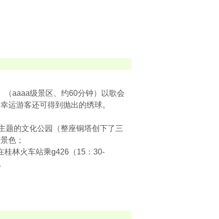
】（aaaa级景区、约60分钟）以歌会
的幸运游客还可得到抛出的绣球。
进入主题的文化公园（整座铜塔创下了三
湖景色；
林火车站乘g426（15：30-
行。