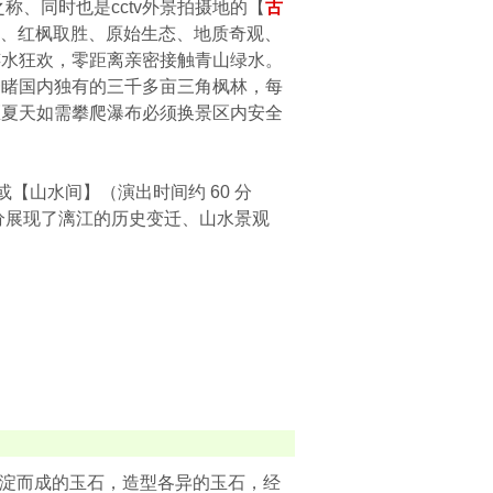
之称、同时也是cctv外景拍摄地的【
古
碧潭、红枫取胜、原始生态、地质奇观、
嬉水狂欢，零距离亲密接触青山绿水。
一睹国内独有的三千多亩三角枫林，每
区夏天如需攀爬瀑布必须换景区内安全
）
【山水间】（演出时间约 60 分
分展现了漓江的历史变迁、山水景观
沉淀而成的玉石，造型各异的玉石，经