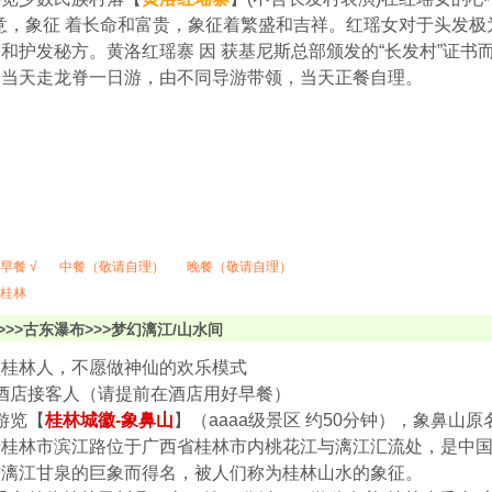
意，象征 着长命和富贵，象征着繁盛和吉祥。红瑶女对于头发
和护发秘方。黄洛红瑶寨 因 获基尼斯总部颁发的“长发村”证书而
脊当天走龙脊一日游，由不同导游带领，当天正餐自理。
早餐 √
中餐（敬请自理）
晚餐（敬请自理）
桂林
>>>古东瀑布>>>梦幻漓江/山水间
做桂林人，不愿做神仙的欢乐模式
0：酒店接客人（请提前在酒店用好早餐）
：游览【
桂林城徽-象鼻山
】（aaaa级景区 约50分钟），象鼻
桂林市滨江路位于广西省桂林市内桃花江与漓江汇流处，是中国
饮漓江甘泉的巨象而得名，被人们称为桂林山水的象征。