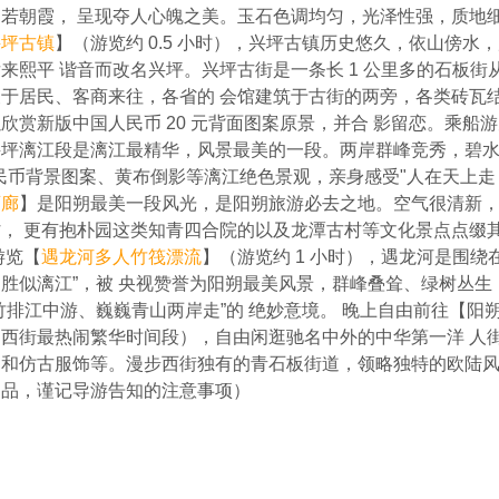
若朝霞， 呈现夺人心魄之美。玉石色调均匀，光泽性强，质地
兴坪古镇
】（游览约 0.5 小时），兴坪古镇历史悠久，依山傍
来熙平 谐音而改名兴坪。兴坪古街是一条长 1 公里多的石板
于居民、客商来往，各省的 会馆建筑于古街的两旁，各类砖瓦
欣赏新版中国人民币 20 元背面图案原景，并合 影留恋。乘船
坪漓江段是漓江最精华，风景最美的一段。两岸群峰竞秀，碧水
人民币背景图案、黄布倒影等漓江绝色景观，亲身感受"人在天上走
画廊
】是阳朔最美一段风光，是阳朔旅游必去之地。空气很清新
， 更有抱朴园这类知青四合院的以及龙潭古村等文化景点点缀
游览【
遇龙河多人竹筏漂流
】（游览约 1 小时），遇龙河是围绕
胜似漓江”，被 央视赞誉为阳朔最美风景，群峰叠耸、绿树丛
竹排江中游、巍巍青山两岸走”的 绝妙意境。 晚上自由前往【
西街最热闹繁华时间段），自由闲逛驰名中外的中华第一洋 人
和仿古服饰等。漫步西街独有的青石板街道，领略独特的欧陆风
物品，谨记导游告知的注意事项）