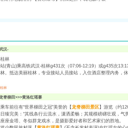
武汉-
丽桂林
(青山)乘高铁武汉-桂林g431次（07:06-12:19）或g435次13
桂林。抵达美丽桂林，专业接站人员接站，入住酒店整理内务，
桂林
龙脊梯田>>>黄洛红瑶寨
乘车前往有“世界梯田之冠”美誉的【
龙脊梯田景区
】游览（约1
日臻完美：“其线条行云流水，潇洒柔畅；其规模磅礴壮观，气
叠座座金塔、冬似群龙戏水，是摄影爱好者和艺术家们的胜地。
游览少数民族村落【
黄洛红瑶寨
】(不含长发村表演)在红瑶女的