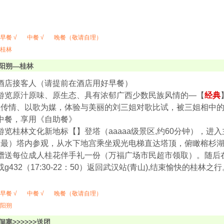
早餐 √
中餐 √
晚餐（敬请自理）
桂林
阳朔—桂林
0：酒店接客人（请提前在酒店用好早餐）
0：游览原汁原味、原生态、具有浓郁广西少数民族风情的—【
经典
歌传情、以歌为媒，体验与美丽的刘三姐对歌比试，被三姐相中
0：中餐，享用《自助餐》
0：游览桂林文化新地标【
】登塔（aaaaa级景区,约60分钟），
之最）塔内参观，从水下地宫乘坐观光电梯直达塔顶，俯瞰榕杉
0：赠送每位成人桂花伴手礼一份（万福广场市民超市领取）。随后在桂
）或g432（17:30-22：50）返回武汉站(青山),结束愉快的桂林之
早餐 √
中餐 √
晚餐（敬请自理）
阳朔
侗寨>>>>>>送团