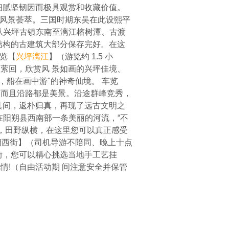
细腻坚韧因而极具观赏和收藏价值。
水，风景荟萃。三国时期东吴在此设熙平
街从兴坪古镇东南至漓江榕树潭、古渡
结构的古建筑大部分保存完好。在这
游览【
兴坪漓江
】（游览约 1.5 小
萦回，欣赏风 景如画的兴坪佳境、
，船在画中游"的神奇仙境。 车览
，而且沿路都是美景。沿途群峰竞秀，
其间，返朴归真，再现了远古文明之
在阳朔县西南部一条美丽的河流，“不
生，田野纵横，在这里您可以真正感受
阳朔西街】（司机导游不陪同、晚上十点
街，您可以精心挑选当地手工艺挂
情!（自由活动期 间注意安全并保管