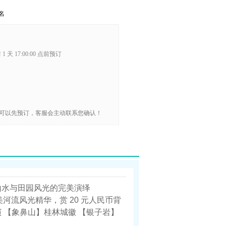
名
1 天 17:00:00 点前预订
可以先预订，客服会主动联系您确认！
山水与田园风光的完美演绎
河流风光精华，赏 20 元人民币背
演 【象鼻山】桂林城徽 【银子岩】