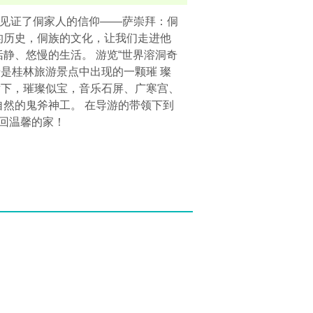
门见证了侗家人的信仰——萨崇拜：侗
的历史，侗族的文化，让我们走进他
静、悠慢的生活。 游览“世界溶洞奇
银子岩是桂林旅游景点中出现的一颗璀 璨
射下，璀璨似宝，音乐石屏、广寒宫、
自然的鬼斧神工。 在导游的带领下到
，返回温馨的家！