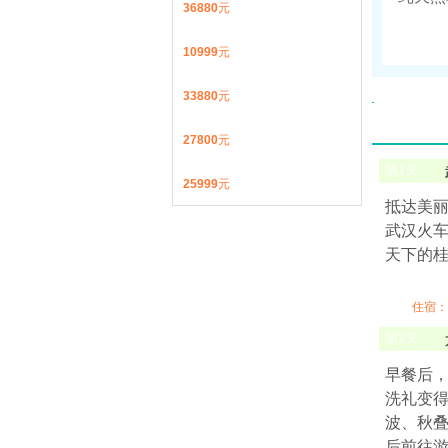
36880
元
10999
元
33880
元
27800
元
第
1
天
25999
元
抵达美
武汉火车站
天下的
住宿：
第
2
天
早餐后，
洗礼变得
波、秋
后前往