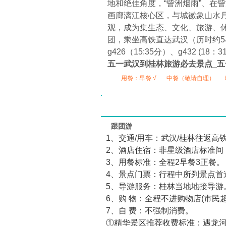
地和绝佳角度，“訾洲烟雨”、在訾
画廊漓江核心区，与城徽象山水
观，成为集生态、文化、旅游、
团，乘坐高铁直达武汉（历时约5小时），
g426（15:35分）、g432 
五一武汉到桂林旅游必去景点_
用餐：
早餐 √
中餐（敬请自理）
跟团游
1、交通/用车：武汉/桂林往返高
2、酒店住宿：非星级酒店标准间
3、用餐标准：全程2早餐3正餐。
4、景点门票：行程中所列景点首
5、导游服务：桂林当地地接导游
6、购 物：全程不进购物店(市民
7、自 费：不强制消费。
①精华景区推荐收费标准：遇龙河1