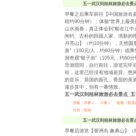
第
2
天
五一武汉到桂林旅游必去景
早餐之后乘车前往【中国旅游名县
程约90分钟），体验“世界上最美
山水画卷，真正体会到“船在江中
闲钓、古朴的田园人家、清新的
月亮山】（约10分钟），天然圆
泉”（100元/人，约60分钟）或
洞奇观“银子岩”（105元，约
导游陪同，自行前往，游览完毕
街，这里已经没有地域差异。悠
的音乐、异国的面孔、香甜的美酒
漫步其中，别有一番情致。
五一武汉到桂林旅游必去景点_
用餐：
早餐 √
中餐 √
晚餐（敬请
住宿：阳朔
第
3
天
五一武汉到桂林旅游必去景
早餐后游览【訾洲岛·象鼻山】（