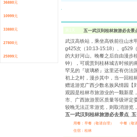
36880
元
10999
元
33880
元
第
1
天
五一武汉到桂林旅游必去景
武汉高铁站，乘坐高铁前往山水甲天下的桂
27800
元
g425次（10:13-15:18）、
的大好河山。晚餐之后自由漫步
25999
元
钟），可观赏到桂林城古时候的
罕见的『玻璃桥』这里还有仿法
初上之时，漫步其中，当一回桂
赠送游览广西少数名族风情园【刘
观园是桂林市旅游业的一颗新星
市、广西旅游景区质量等级评定
较晚无法正常游览，则取消游览
五一武汉到桂林旅游必去景点_
用餐：
早餐（敬请自理）
中餐（敬
住宿：桂林