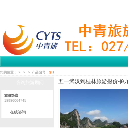
您的位置：
>
>
>
产品编号：
gljs
五一武汉到桂林旅游报价-j9
咨询旅游顾问
旅游热线
18986064745
在线咨询