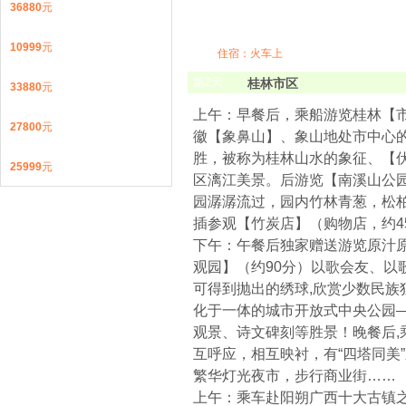
36880
元
10999
元
住宿：火车上
第
2
天
桂林市区
33880
元
上午：早餐后，乘船游览桂林【市
27800
元
徽【象鼻山】、象山地处市中心
胜，被称为桂林山水的象征、【伏
25999
元
区漓江美景。后游览【南溪山公
园潺潺流过，园内竹林青葱，松柏
插参观【竹炭店】（购物店，约4
下午：午餐后独家赠送游览原汁原
观园】（约90分）以歌会友、
可得到抛出的绣球,欣赏少数民
化于一体的城市开放式中央公园
观景、诗文碑刻等胜景！晚餐后,乘
互呼应，相互映衬，有“四塔同美
繁华灯光夜市，步行商业街……
上午：乘车赴阳朔广西十大古镇之