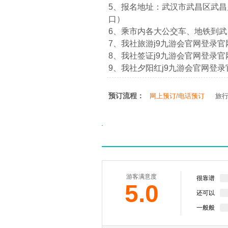
5、报名地址：武汉市武昌区武昌火
口）
6、乘市内各大公交车、地铁到
7、我社旅游j9九游会官网登录官网：htt
8、我社签证j9九游会官网登录官网：htt
9、我社夕阳红j9九游会官网登录官网：ht
预订流程：
网上预订/电话预订
旅
游客满意度
很靠谱
5.0
还可以
一般般