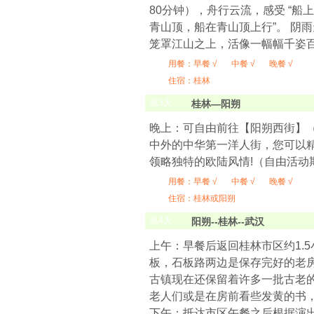
80分钟），舟行云流，感受 “船
青山顶，船在青山顶上行”。 阴雨
笼罩江山之上，活像一幅幅千姿
用餐：
早餐 √
中餐 √
晚餐 √
住宿：桂林
第
3
天
桂林—阳朔
晚上：可自由前往【阳朔西街】
中外的中华第一洋人街，您可以
领略独特的欧陆风情!（自由活
用餐：
早餐 √
中餐 √
晚餐 √
住宿：桂林或阳朔
第
4
天
阳朔--桂林--武汉
上午：早餐后返回桂林市区约1.
板，石板路两边是保存完好的老
古镇现在还保留着许多一批古老
老人们或是在房前看些发黄的书
下午：抵达市区午餐之后根据演出