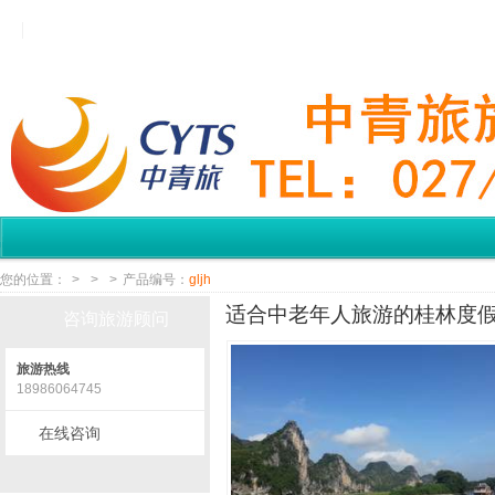
您的位置：
>
>
>
产品编号：
gljh
适合中老年人旅游的桂林度假
咨询旅游顾问
旅游热线
18986064745
在线咨询