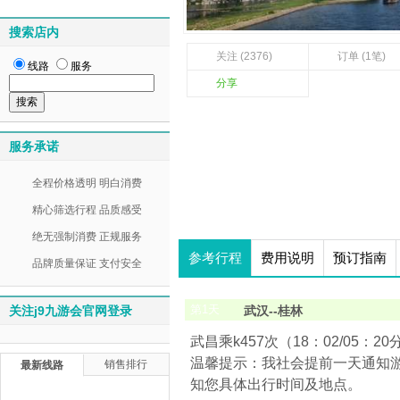
搜索店内
关注 (2376)
订单 (1笔)
线路
服务
分享
服务承诺
全程价格透明 明白消费
精心筛选行程 品质感受
绝无强制消费 正规服务
参考行程
费用说明
预订指南
品牌质量保证 支付安全
第
1
天
关注j9九游会官网登录
武汉--桂林
武昌乘k457次（18：02/05：
温馨提示：我社会提前一天通知
销售排行
最新线路
知您具体出行时间及地点。