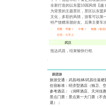
全新打造的以东盟10国风情【越
为背景的主题景区，景区以东盟
文化，多彩的风情，游客可以第
特产馈赠亲朋好友。后乘主要车次有k31
用餐：
早餐 √
中餐 √
晚餐（敬请
住宿：火车上
第
5
天
武汉
抵达武昌，结束愉快行程.
跟团游
旅游交通：武昌/桂林/武昌往返
住宿标准：经济型酒店（独卫、
参考酒店：（润晖酒店、天河佳
景点门票：景点第一大门票（不
退）；