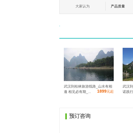
大家认为
产品质量
武汉到桂林旅游线路_山水有相
武汉到
1899
元起
逢 相见必有期_...
诺践行
预订咨询