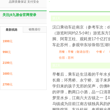
品牌质量保证 支付安全
关注j9九游会官网登录
第
1
天
汉口乘动车赴南京（参考车次：d30
销售排行
最新线路
（游览时间约2.5小时）游览东
脚、阿育王柱、观耗资17个亿
1999
元
车赴苏州，参观华东珍珠馆/五湖
用餐：
早餐（敬请自理）
中餐 √
998
元
住宿：苏州
2199
元
第
2
天
1680
元
早餐后，乘车赴生活着的千年水
长廊；环秀桥、永宁桥、送子来
2799
元
学归来的孩子无邪的笑声，仿佛
的评弹，酌两口小酒，品一口清
梦里水乡，江南六大古镇之一【
乌镇成为目前江南古镇独具风韵
雕陈馆等。车赴杭州，参观桐乡蒂