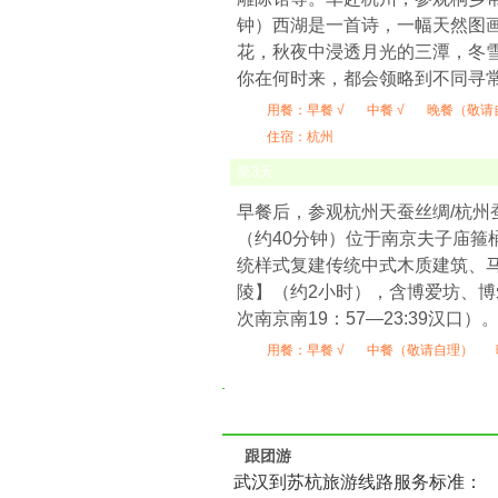
钟）西湖是一首诗，一幅天然图
花，秋夜中浸透月光的三潭，冬
你在何时来，都会领略到不同寻
用餐：
早餐 √
中餐 √
晚餐（敬请
住宿：杭州
第
3
天
早餐后，参观杭州天蚕丝绸/杭州
（约40分钟）位于南京夫子庙
统样式复建传统中式木质建筑、
陵】（约2小时），含博爱坊、博
次南京南19：57—23:39汉口）
用餐：
早餐 √
中餐（敬请自理）
跟团游
武汉到苏杭旅游线路服务标准：