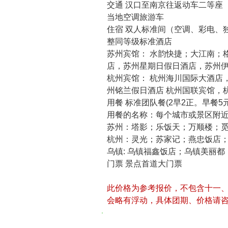
交通 汉口至南京往返动车二等座
当地空调旅游车
住宿 双人标准间（空调、彩电、
整同等级标准酒店
苏州宾馆： 水韵快捷；大江南；
店，苏州星期日假日酒店，苏州
杭州宾馆： 杭州海川国际大酒店
州铭兰假日酒店 杭州国联宾馆，
用餐 标准团队餐(2早2正。早餐5
用餐的名称：每个城市或景区附
苏州：塔影；乐饭天；万顺楼；
杭州：灵光；苏家记；燕忠饭店
乌镇: 乌镇福鑫饭店；乌镇美丽
门票 景点首道大门票
此价格为参考报价，不包含十一
会略有浮动，具体团期、价格请