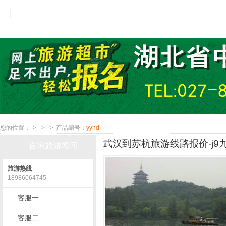
您的位置：
>
>
>
产品编号：
yyhd
武汉到苏杭旅游线路报价-j9
咨询旅游顾问
旅游热线
18986064745
客服一
客服二