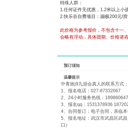
特殊人群：
1.任何证件无优惠，1.2米以上小
2.快乐谷自费项目：蹦极200元/滑
此价格为参考报价，不包含十一
会略有浮动，具体团期、价格请
预订须知
温馨提示
中青旅j9九游会真人的联系方式
1、报名电话：027-87332067
2、24小时服务热线：1898606474
3、报名qq：1531378936 18720
4、合同签订：电子合同，亲临
5、报名地址：武汉市武昌区武昌火
口）