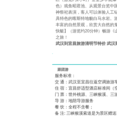
色）戏鱼昭君池、从观景台览中
神祭祀表演，客人可以体验人工
具特色的喀斯特地貌白马水岩。
丰富的自然景观，欣赏大自然的
快艇】（游览约20分钟）畅游
之旅！
武汉到宜昌旅游清明节特价 武汉
跟团游
服务标准：
交 通：武汉至宜昌往返空调旅游
住 宿：宜昌舒适型酒店标准间（
门 票：世外桃源、三峡猴溪、三
导 游：地陪导游服务
餐 饮：全程不含餐；
备 注: 三峡猴溪索道是为景区赠送