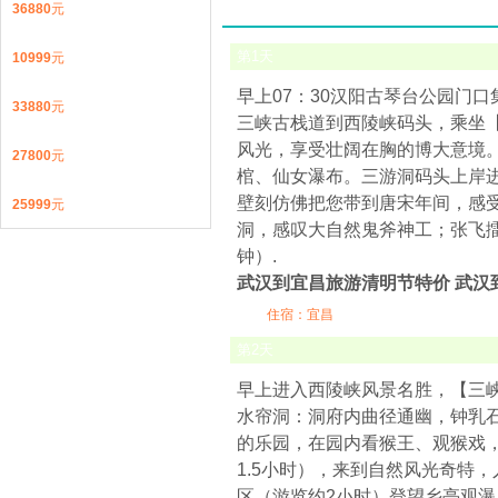
36880
元
第
1
天
10999
元
早上07：30汉阳古琴台公园门
33880
元
三峡古栈道到西陵峡码头，乘坐
风光，享受壮阔在胸的博大意境
27800
元
棺、仙女瀑布。三游洞码头上岸进
壁刻仿佛把您带到唐宋年间，感
25999
元
洞，感叹大自然鬼斧神工；张飞
钟）.
武汉到宜昌旅游清明节特价 武汉
住宿：宜昌
第
2
天
早上进入西陵峡风景名胜，【三峡猴
水帘洞：洞府内曲径通幽，钟乳
的乐园，在园内看猴王、观猴戏
1.5小时），来到自然风光奇特
区（游览约2小时）登望乡亭观