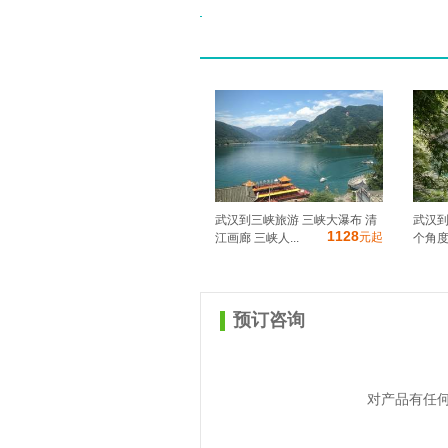
武汉到三峡旅游 三峡大瀑布 清
武汉到
1128
元起
江画廊 三峡人...
个角度
预订咨询
对产品有任