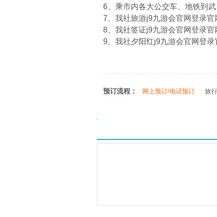
6、乘市内各大公交车、地铁到
7、我社旅游j9九游会官网登录官网：htt
8、我社签证j9九游会官网登录官网：htt
9、我社夕阳红j9九游会官网登录官网：ht
预订流程：
网上预订/电话预订
旅