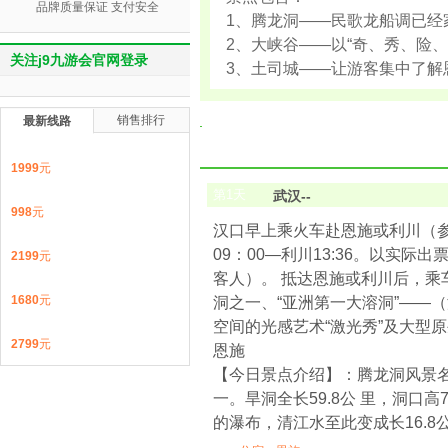
品牌质量保证 支付安全
1、腾龙洞——民歌龙船调已经
2、大峡谷——以“奇、秀、险
关注j9九游会官网登录
3、土司城——让游客集中了解
销售排行
最新线路
1999
元
第
1
天
武汉--
998
元
汉口早上乘火车赴恩施或利川（参考车次
09：00—利川13:36。以
2199
元
客人）。 抵达恩施或利川后，乘
1680
元
洞之一、“亚洲第一大溶洞”——
空间的光感艺术“激光秀”及大型
2799
元
恩施
【今日景点介绍】：腾龙洞风景名
一。旱洞全长59.8公 里，洞口
的瀑布，清江水至此变成长16.8