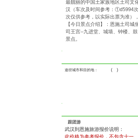
最靓丽的中国土家族地区土司文化
汉（车次及时间参考：①d5994次，
次仅供参考，以实际出票为准）
【今日景点介绍】：恩施土司城
司王宫--九进堂、城墙、钟楼、
景点。
( )
途径城市和目的地：
跟团游
武汉到恩施旅游报价说明：
此价格为参考报价，不包含十一