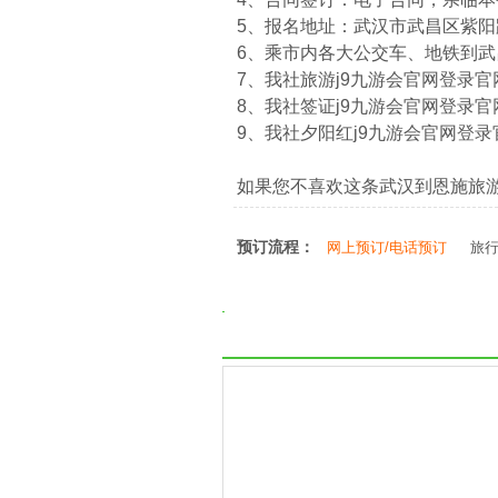
5、报名地址：武汉市武昌区紫阳路
6、乘市内各大公交车、地铁到
7、我社旅游j9九游会官网登录官网：htt
8、我社签证j9九游会官网登录官网：htt
9、我社夕阳红j9九游会官网登录官网：ht
如果您不喜欢这条武汉到恩施旅
预订流程：
网上预订/电话预订
旅