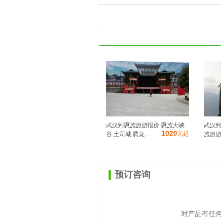
武汉到恩施旅游报价 恩施大峡
武汉到
1020
元起
谷 土司城 腾龙...
施旅游团
预订咨询
对产品有任