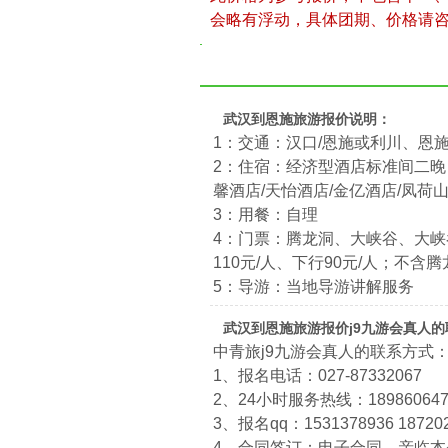
会略有浮动，具体团期、价格请
武汉到恩施旅游报价说明：
1：交通：汉口/恩施或利川、恩
2：住宿：经济型酒店标准间二晚
馨酒店/天怡酒店/金亿酒店/凤荷
3：用餐：自理
4：门票：腾龙洞、大峡谷、大峡
110元/人、下行90元/人；不
5：导游：当地导游讲解服务
武汉到恩施旅游报价j9九游会真人
中青旅j9九游会真人的联系方式
1、报名电话：027-87332067
2、24小时服务热线：1898606474
3、报名qq：1531378936 18720
4、合同签订：电子合同，亲临