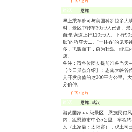
住宿：恩施
第
2
天
恩施
早上乘车赴可与美国科罗拉多大峡
时，景区中转车30元/人已含、
自理,索道上行110元/人、下行
廊”的巧夺天工、“一柱香”的鬼
多，飞溅而下，蔚为壮观；缝底
店。
备注：请各位团友提前准备当天
【今日景点介绍】：恩施大峡谷位
具开发价值的达300平方公里。
分伯仲。
住宿：恩施
第
3
天
恩施--武汉
游览国家aaa级景区，恩施民俗
内，距恩施市中心5公里，车程约
叉（土家语：太阳寨），观土司