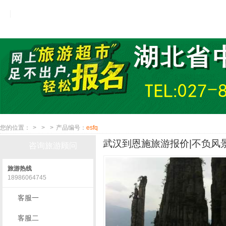
您的位置：
>
>
>
产品编号：
esfq
武汉到恩施旅游报价|不负风景
咨询旅游顾问
旅游热线
18986064745
客服一
客服二