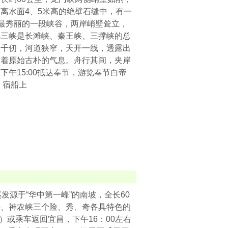
离水面4、5米高的绝壁石缝中，有一
、最秀丽的一段峡谷，两岸峭壁耸立，
小三峡是长滩峡、秦王峡、三撑峡的总
立千仞，河道狭窄，天开一线，透露出
发着原始古朴的气息。舟行其间，夹岸
午15:00抵达奉节，游览奉节白帝
，宿船上
源于“华中第一峰”的南坡，全长60
峡、神农峡三个险、秀、奇各具特色的
）或乘车返回宜昌，下午16：00左右