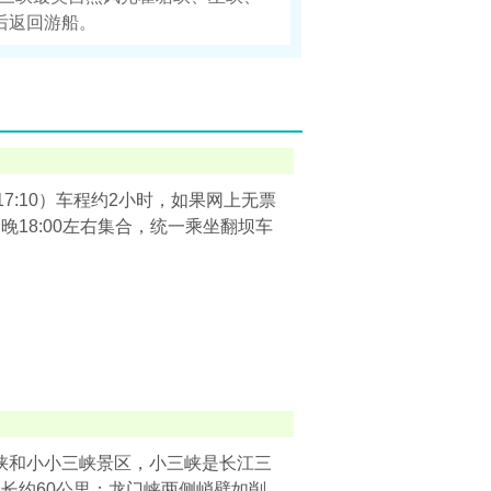
后返回游船。
09/17:10）车程约2小时，如果网上无票
18:00左右集合，统一乘坐翻坝车
三峡和小小三峡景区，小三峡是长江三
长约60公里；龙门峡两侧峭壁如削，