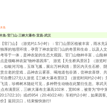
木鱼
木鱼-官门山-三峡大瀑布-宜昌-武汉
【官门山】（游览约1.5小时）：官门山景区植被丰富，雨水充
天独厚的地理环境，孕育了神农架官门山的奇景和生命，以及人
科考等于一体，是神农架的生态大观园。官门山物种丰富，山险
点是领略神农架“物种基因库”。 游览【天生桥风景区】（游览时
下，似银河泻地，玉珠飞溅，展出万种风情；景区内天生石桥、
欣赏古老的堂戏，品神农云雾茶、喝地道包谷酒，尝神农喜饼、
可自费127元/人游览【三峡大瀑布景区】（游览时间约2小时
布飞流，珍稀树木随处可见，多种野生动物在此繁衍生息。寒武
景点布满景区，三峡大瀑布主瀑高102米，宽80米，被誉为“华中
（20:17/22:10）或d5954（20:40/22:48）车程约2小
价】返回汉口，结束愉快旅行!