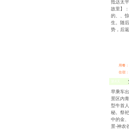
抵达太平
故里】：
的、、
生。随后
势，后
用餐：
住宿：
第
4
天
早乘车
景区内
型牛首人
秘。祭
中的金、
景-神农