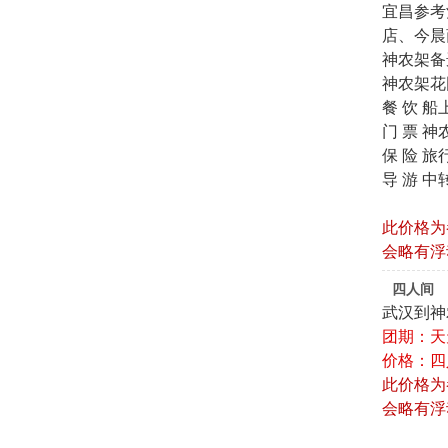
宜昌参考
店、今晨
神农架备
神农架花
餐 饮 
门 票 
保 险 
导 游 
此价格为
会略有浮
四人间
武汉到神
团期：天
价格：四人
此价格为
会略有浮