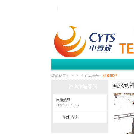
您的位置：
>
>
>
产品编号：
3680627
武汉到神
咨询旅游顾问
旅游热线
18986064745
在线咨询