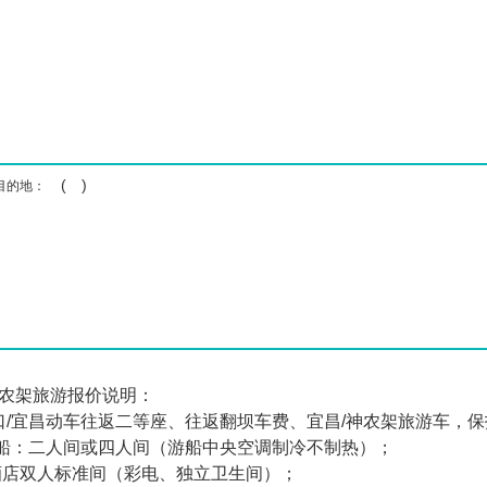
( )
目的地：
农架旅游报价说明：
汉口/宜昌动车往返二等座、往返翻坝车费、宜昌/神农架旅游车，
游 船：二人间或四人间（游船中央空调制冷不制热）；
酒店双人标准间（彩电、独立卫生间）；