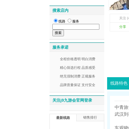
搜索店内
关注 (
线路
服务
分享
服务承诺
全程价格透明 明白消费
精心筛选行程 品质感受
绝无强制消费 正规服务
线路特色
品牌质量保证 支付安全
关注j9九游会官网登录
中青旅
武汉到
销售排行
最新线路
车观晓