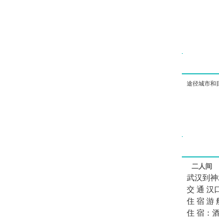
途径城市和
二人间
武汉到神
交 通 
住 宿 
住 宿：