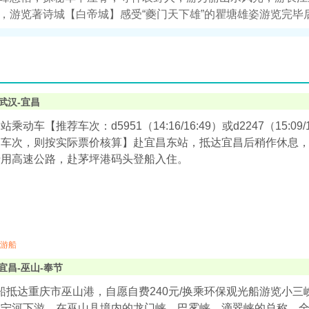
，游览著诗城【白帝城】感受“夔门天下雄”的瞿塘雄姿游览完毕
武汉-宜昌
乘动车【推荐车次：d5951（14:16/16:49）或d2247（15:
车次，则按实际票价核算】赴宜昌东站，抵达宜昌后稍作休息，晚
专用高速公路，赴茅坪港码头登船入住。
游船
宜昌-巫山-奉节
0游船抵达重庆市巫山港，自愿自费240元/换乘环保观光船游览小
宁河下游，在巫山县境内的龙门峡、巴雾峡、滴翠峡的总称，全