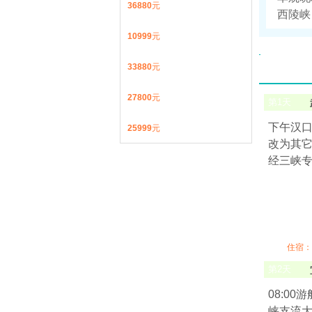
36880
元
西陵峡
10999
元
33880
元
27800
元
第
1
天
下午汉口站
25999
元
改为其它
经三峡
住宿：
第
2
天
08:0
峡支流大