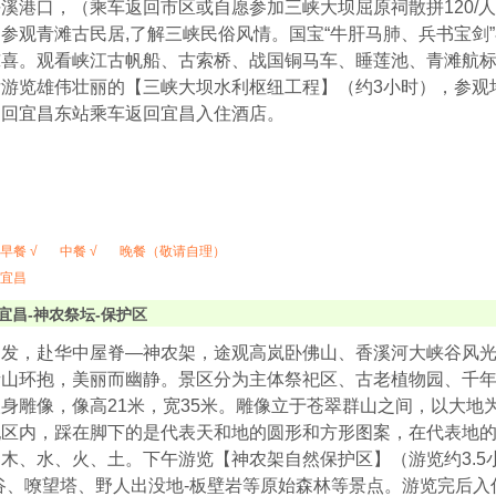
溪港口，（乘车返回市区或自愿参加三峡大坝屈原祠散拼120/人
参观青滩古民居,了解三峡民俗风情。国宝“牛肝马肺、兵书宝剑
惊喜。观看峡江古帆船、古索桥、战国铜马车、睡莲池、青滩航
游览雄伟壮丽的【三峡大坝水利枢纽工程】（约3小时），参观坛
返回宜昌东站乘车返回宜昌入住酒店。
早餐 √
中餐 √
晚餐（敬请自理）
宜昌
宜昌-神农祭坛-保护区
出发，赴华中屋脊—神农架，途观高岚卧佛山、香溪河大峡谷风
青山环抱，美丽而幽静。景区分为主体祭祀区、古老植物园、千
身雕像，像高21米，宽35米。雕像立于苍翠群山之间，以大地
祀区内，踩在脚下的是代表天和地的圆形和方形图案，在代表地
木、水、火、土。下午游览【神农架自然保护区】（游览约3.5
谷、嘹望塔、野人出没地-板壁岩等原始森林等景点。游览完后入