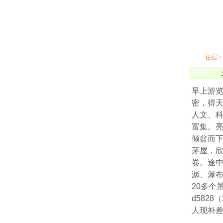
住宿：
第
5
天
早上游览
密，得
人文、
富集。亮
倾盆而
茅屋，
卷。途中
潺、瀑
20多个
d5828
人现补差