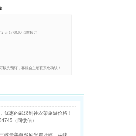
名
2 天 17:00:00 点前预订
可以先预订，客服会主动联系您确认！
，优惠的武汉到神农架旅游价格！
64745（同微信）
三峡最美自然风光瞿塘峡、巫峡、