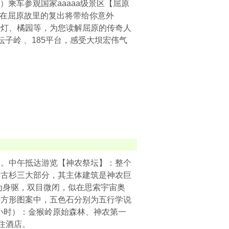
）乘车参观国家aaaaa级景区【屈原
”在屈原故里的复出将带给你意外
标灯、橘园等，为您读解屈原的传奇人
子岭 、185平台，感受大坝宏伟气
光。中午抵达游览【神农祭坛】：整个
年古杉三大部分，其主体建筑是神农巨
为身驱，双目微闭，似在思索宇宙奥
的方形图案中，五色石分别为五行学说
小时）：金猴岭原始森林、神农第一
住酒店。