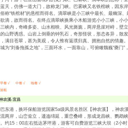
蓝天，仿佛一道大门，故称龙门峡。巴雾峡又名铁棺峡，因东岸
俗称“铁棺材”的悬棺而得名。滴翠峡是小三峡中最长、最幽深
翠欲滴，故而得名。在终点滴翠峡换乘小木船游览小小三峡，小
小三峡内，奇峰多姿、山水相映、风光旖旎，两岸悬崖对峙，壁
住的山野诱惑。山岩上倒垂的钟乳石，奇形怪状，形态各异，散
，满目苍翠，甚为美观，令人惟有返璞归真、拥抱自然的情趣。下
城为“刘备拖孤之地”，三面环水，一面靠山，可俯瞰魏巍“夔门”
早餐 √
中餐 √
晚餐 √
游船
神农溪-宜昌
巴东港，换环保船游览国家5a级风景名胜区【神农溪】，神农溪发
溪流两岸，山峦耸立，逶迤绵延，重峦叠嶂，形成龙昌峡、鹦鹉
。约15：00左右抵达茅坪港，游客可自费游览三峡大坝（2小时