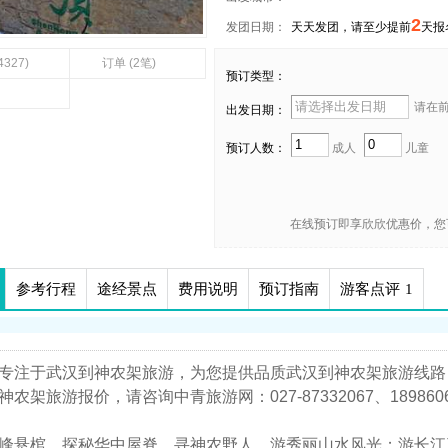
2
发团日期：
天天发团，请至少提前
天报
4327)
订单 (2笔)
预订类型：
请在前 
出发日期：
预订人数：
成人
儿童
在线预订即享欣欣优惠价，您
参考行程
途经景点
费用说明
预订指南
游客点评
1
专注于武汉到神农架旅游，为您提供品质武汉到神农架旅游线路
神农架旅游报价，请咨询中青旅游网：027-87332067、189860
峰悬棺，探秘华中屋脊，寻神农野人，游秀丽山水风光；游长江