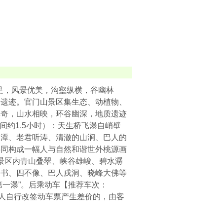
足，风景优美，沟壑纵横，谷幽林
文遗迹。官门山景区集生态、动植物、
林奇，山水相映，环谷幽深，地质遗迹
间约1.5小时）：天生桥飞瀑自峭壁
阴潭、老君听涛、清澈的山涧、巴人的
共同构成一幅人与自然和谐世外桃源画
）景区内青山叠翠、峡谷雄峻、碧水潺
天书、四不像、巴人戌洞、晓峰大佛等
第一瀑”。后乘动车【推荐车次：
时，如果因客人自行改签动车票产生差价的，由客