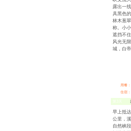
露出一线
具黑色的
林木葱
称。小
遮挡不
风光无限
城，白帝
用餐：
住宿：
第
3
天
早上抵达
公里，
自然峡段