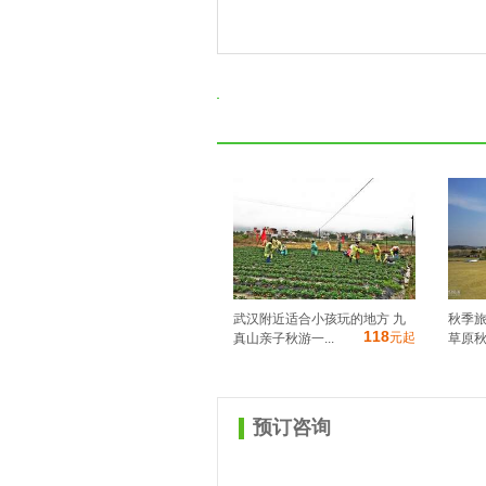
武汉附近适合小孩玩的地方 九
秋季
118
元起
真山亲子秋游一...
草原秋
预订咨询