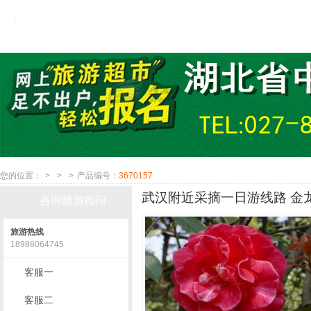
您的位置：
>
>
>
产品编号：
3670157
武汉附近采摘一日游线路 金
咨询旅游顾问
旅游热线
18986064745
客服一
客服二