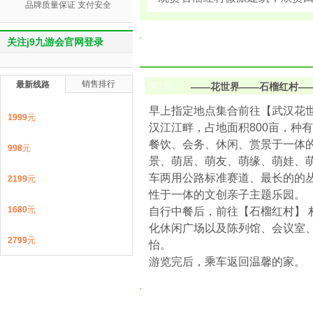
品牌质量保证 支付安全
关注j9九游会官网登录
销售排行
最新线路
第
1
天
——花世界——石榴红村—
早上指定地点集合前往【武汉花世
1999
元
汉江江畔，占地面积800亩，种
餐饮、会务、休闲、赏景于一体的
998
元
景、萌居、萌友、萌缘、萌娃、
车两用公路标准赛道、最长的的
2199
元
性于一体的文创亲子主题乐园。
1680
元
自行中餐后，前往【石榴红村】 
化休闲广场以及陈列馆、会议室
2799
元
怡。
游览完后，乘车返回温馨的家。