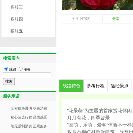
客服三
客服四
关注 (4798)
分享
客服五
搜索店内
线路
服务
线路特色
参考行程
途经景点
服务承诺
全程价格透明 明白消费
“花呆萌”为主题的首家赏花休闲
精心筛选行程 品质感受
月月有花，四季皆景
“卖萌，乐萌，爱萌”体验不一
绝无强制消费 正规服务
观赏石榴红村微派建筑，欣赏