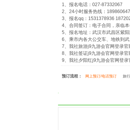
1、报名电话：027-87332067
2、24小时服务热线：1898606474
3、报名qq：1531378936 18720
4、合同签订：电子合同，亲临
5、报名地址：武汉市武昌区紫阳路
6、乘市内各大公交车、地铁到
7、我社旅游j9九游会官网登录官网：htt
8、我社签证j9九游会官网登录官网：htt
9、我社夕阳红j9九游会官网登录官网：ht
预订流程：
网上预订/电话预订
旅