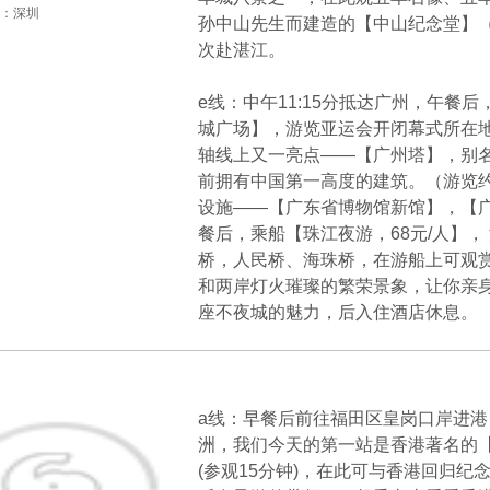
：深圳
孙中山先生而建造的【中山纪念堂】（参观
次赴湛江。
e线：中午11:15分抵达广州，午餐
城广场】，游览亚运会开闭幕式所在
轴线上又一亮点——【广州塔】，别名“
前拥有中国第一高度的建筑。（游览
设施——【广东省博物馆新馆】，【广
餐后，乘船【珠江夜游，68元/人】
桥，人民桥、海珠桥，在游船上可观
和两岸灯火璀璨的繁荣景象，让你亲
座不夜城的魅力，后入住酒店休息。
天
a线：早餐后前往福田区皇岗口岸进
洲，我们今天的第一站是香港著名的
(参观15分钟)，在此可与香港回归