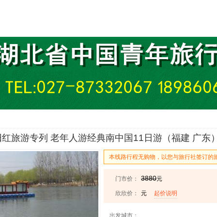
红旅游专列 老年人游经典南中国11日游（福建 广东）
本线路行程无购物，以您与旅行社签订的
3880
门市价：
元
欣欣价：
元
起价说明
出发城市：