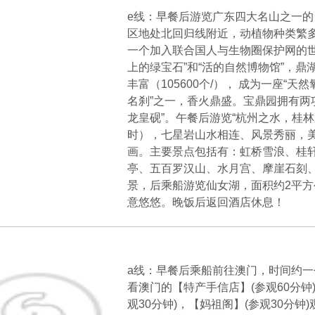
e线：早餐后游览广东四大名山之一的
区地处北回归线附近，动植物种类繁
一个加入联合国人与生物圈保护网的世
上的绿宝石”和“活的自然博物馆”，
丰富（105600个/）， 成为一座“
名刹”之一，香火鼎盛。宝鼎园拥有两项
龙皇砚”。午餐后游览“杭州之水，桂
时），七星岩山水相连、风景秀丽，
画。主要景点包括有：虹桥雪浪、桂
亭、五百罗汉山、水月宫、摩崖石刻
景，后乘船游览仙女湖，面积约2平方
意悠悠。晚饭后返回酒店休息！
天
a线：早餐后乘船前往澳门，时间约
看澳门的【特产手信店】(参观60分钟
观30分钟)，【妈祖阁】(参观30分