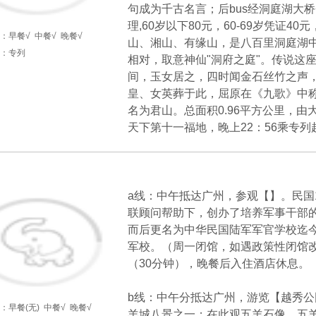
句成为千古名言；后bus经洞庭湖大桥
理,60岁以下80元，60-69岁凭证4
：
早餐√
中餐√
晚餐√
山、湘山、有缘山，是八百里洞庭湖
：专列
相对，取意神仙"洞府之庭"。传说这
间，玉女居之，四时闻金石丝竹之声，
皇、女英葬于此，屈原在《九歌》中
名为君山。总面积0.96平方公里，由
天下第十一福地，晚上22：56乘专列
天
a线：中午抵达广州，参观【】。民国13
联顾问帮助下，创办了培养军事干部
而后更名为中华民国陆军军官学校迄
军校。（周一闭馆，如遇政策性闭馆
（30分钟），晚餐后入住酒店休息。
b线：中午分抵达广州，游览【越秀公
：
早餐(无)
中餐√
晚餐√
羊城八景之一；在此观五羊石像、五