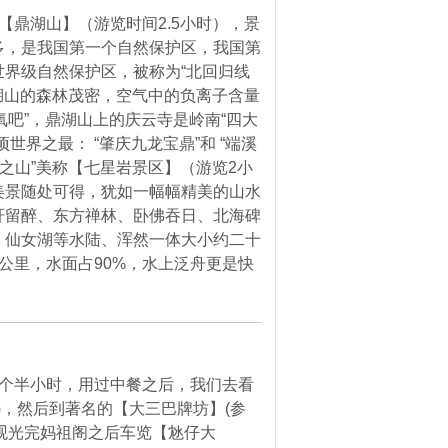
【鼎湖山】（游览时间2.5小时），景
多，是我国第一个自然保护区，我国第
界级自然保护区，被称为“北回归线
鼎湖山的森林茂密，空气中的负离子含量
天然氧吧”，鼎湖山上的庆云寺是岭南“四大
世界之最： “肇庆九龙宝鼎”和 “端溪
林之山”美称【七星岩景区】（游览2小
美景随处可得，犹如一幅幅精美的山水
轩留醉、东方禅林、卧佛吞日、北海碑
、仙女湖等水陆、浑然一体大小约二十
公里，水面占90%，水上泛舟更是快
一个半小时，用过中餐之后，我们去看
)，然后到著名的【大三巴牌坊】(参
钟)观光完妈祖阁之后车览【沊仔大