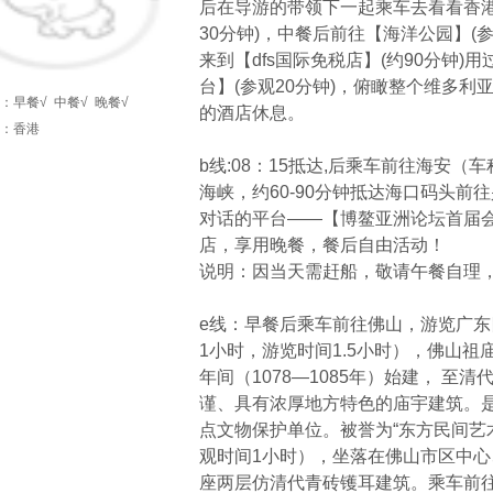
后在导游的带领下一起乘车去看看香港
30分钟)，中餐后前往【海洋公园】(
来到【dfs国际免税店】(约90分钟
台】(参观20分钟)，俯瞰整个维多
：
早餐√
中餐√
晚餐√
的酒店休息。
：香港
b线:08：15抵达,后乘车前往海安（
海峡，约60-90分钟抵达海口码头
对话的平台——【博鳌亚洲论坛首届会
店，享用晚餐，餐后自由活动！
说明：因当天需赶船，敬请午餐自理
e线：早餐后乘车前往佛山，游览广
1小时，游览时间1.5小时），佛山
年间（1078—1085年）始建， 
谨、具有浓厚地方特色的庙宇建筑。
点文物保护单位。被誉为“东方民间艺
观时间1小时），坐落在佛山市区中
座两层仿清代青砖镬耳建筑。乘车前