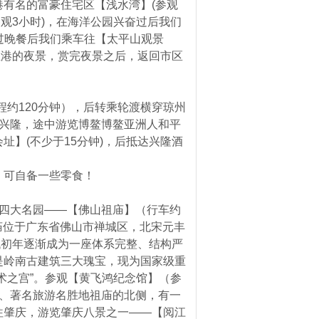
有名的富豪住宅区【浅水湾】(参观
参观3小时)，在海洋公园兴奋过后我们
)用过晚餐后我们乘车往【太平山观景
利亚港的夜景，赏完夜景之后，返回市区
车程约120分钟），后转乘轮渡横穿琼州
前往兴隆，途中游览博鳌博鳌亚洲人和平
址】(不少于15分钟)，后抵达兴隆酒
，可自备一些零食！
东四大名园——【佛山祖庙】（行车约
祖庙位于广东省佛山市禅城区，北宋元丰
至清代初年逐渐成为一座体系完整、结构严
是岭南古建筑三大瑰宝，现为国家级重
术之宫”。参观【黄飞鸿纪念馆】（参
心、著名旅游名胜地祖庙的北侧，有一
往肇庆，游览肇庆八景之一——【阅江