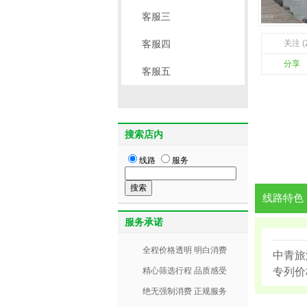
客服三
客服四
关注 (
分享
客服五
搜索店内
线路
服务
线路特色
服务承诺
全程价格透明 明白消费
中青旅
精心筛选行程 品质感受
专列价
绝无强制消费 正规服务