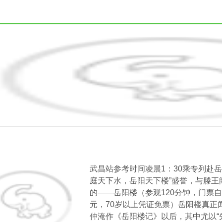
天
武昌站参考时间凌晨1：30乘专列赴
庭天下水，岳阳天下楼”盛誉，与滕王
的——岳阳楼（参观120分钟，门票自理 
元，70岁以上凭证免票）岳阳楼真正
仲淹作《岳阳楼记》以后，其中尤以“