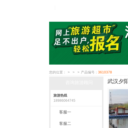
您的位置：
>
>
>
产品编号：
3610378
武汉夕阳
咨询旅游顾问
旅游热线
18986064745
客服一
客服二