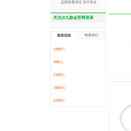
品牌质量保证 支付安全
关注j9九游会官网登录
销售排行
最新线路
1999
元
998
元
2199
元
1
第
1680
元
2799
元