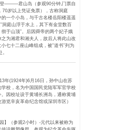
登———君山岛（参观90分钟,门票自
0元，70岁以上凭证免票），古称洞庭
中的一个小岛，与千古名楼岳阳楼遥遥
座"洞庭山浮于水上，其下有金堂数百
彻于山顶"。后因舜帝的两个妃子娥
称之为湘君和湘夫人，故后人将此山改
大小七十二座山峰组成，被"道书"列为
赴。
年(1924年)6月16日，孙中山在苏
的学校，名为中国国民党陆军军官学校
今。因校址设于黄埔长洲岛，通称黄埔
改游览辛亥革命纪念馆或深圳市区）
园】（参观2小时）-元代以来被称为
羊传说雕塑像群，参观为纪念革命先驱