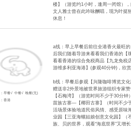
楼】（游览约1小时，逢周一闭馆），
文人雅士曾在此吟咏酬唱，现为叶挺
休息！
天
a线：早上早餐后前往全港香火最旺的【
后我们随着导游来看看我们香港的【珠
看看香港的综合免税商品【九龙免税店
游维多利亚海港】(参观40分钟)，
b线：早餐后参观【兴隆咖啡博览文化
赠送非2外景地被世界旅游组织专家
：
早餐√
中餐√
晚餐(无)
【石梅湾】（游览时间不少于30分钟
：香港
苗族古寨—【椰田古寨】（时间不少于
活场景体验地道民俗风情、感受原味海
业园【三亚海螺姑娘创意文化园】（不
族、贝的世界，观看“海底世界”又增