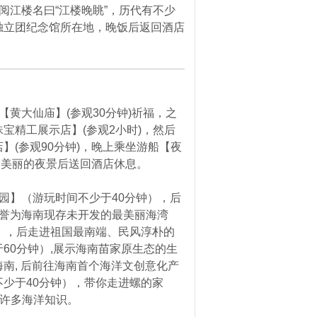
阅江楼名曰“江楼晚眺”，历代有不少
独立团纪念馆所在地，晚饭后返回酒店
黄大仙庙】(参观30分钟)祈福，之
宝精工展示店】(参观2小时)，然后
】(参观90分钟)，晚上乘坐游船【夜
欣赏美丽的夜景后送回酒店休息。
园】（游玩时间不少于40分钟），后
赞誉为海南现存未开发的最美丽海湾
），后走进祖国最南端、民风淳朴的
60分钟）,展示海南苗家原生态的生
南, 后前往海南首个海洋文创意化产
少于40分钟），带你走进螺的家
长许多海洋知识。