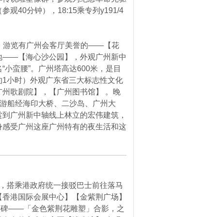
40分钟），18:15乘专列y191/4
后，游览有广州会客厅美誉的——【花
地——【海心沙公园】，外观广州新中
小蛮腰”。广州塔高达600米，是目
约1小时）外观广东省三大标志性文化
州歌剧院】，【广州图书馆】 。晚
， 游船经海印大桥、二沙岛、广州大
赏到广州新中轴线上林立的宏伟建筑，
身感受广州这座广州特有的夜生活和这
港，搭乘港政府统一接驳巴士前往落马
【香港国际会展中心】【金紫荆广场】
纪念碑——「金色紫荆花雕塑」合影，之