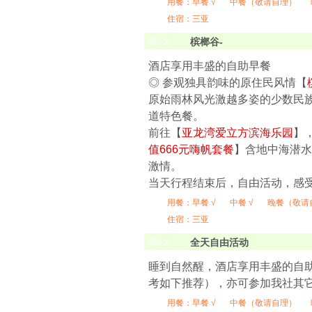
用餐：
早餐 √
中餐（敬请自理）
住宿：三亚
第
3
天
槟榔谷-
酒店享用丰盛的自助早餐
◎ 参观独具韵味的原住民风情【
原始雨林风光激越多姿的少数民族
道特色餐。
前往【
亚龙湾爱立方滨海乐园
】
值666元嗨帆套餐
】含地中海潜水
激情。
当天行程结束后，自由活动，感
用餐：
早餐 √
中餐 √
晚餐（敬请
住宿：三亚
第
4
天
全天自由活动
睡到自然醒，酒店享用丰盛的自
考如下推荐），亦可参加我社其
用餐：
早餐 √
中餐（敬请自理）