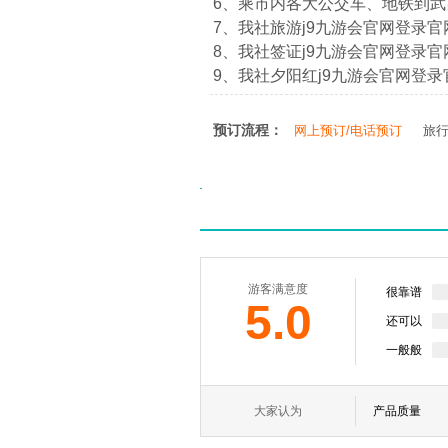
6、乘市内各大公交车、地铁到
7、我社旅游j9九游会官网登录官网：htt
8、我社签证j9九游会官网登录官网：htt
9、我社夕阳红j9九游会官网登录官网：ht
预订流程：
网上预订/电话预订
旅
游客满意度
很靠谱
5.0
还可以
一般般
大家认为
产品质量