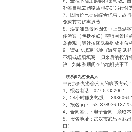
6、全程不指定购物和随意增加
补签自愿去购物店和参加另行付
7、因报价已提供综合优惠，故
免或其它优惠退费。
8、蜈支洲岛景区因集中上岛游客
便游客（包括孕妇）需填写景区
岛参观（我社按团队采购成本价
9、请如实填写当地《游客意见
不填或虚填填写，归来后的投诉
决，如旅游期间在当地解决不了
联系j9九游会真人
中青旅j9九游会真人的联系方式
1、报名电话：027-87332067
2、24小时服务热线：1898606474
3、报名qq：1531378936 18720
4、合同签订：电子合同，亲临
5、报名地址：武汉市武昌区武昌火
口）