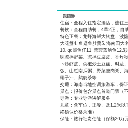
跟团游
住宿：全程入住指定酒店，连住三
餐饮：全程自助餐，4早2正，自
特色正餐：龙虾海鲜大转盘、波隆人
大花蟹4. 鱼翅鱼肚羹5. 海南四大
10. qq墨鱼仔11. 蒜蓉蒸鲍鱼12
味凉拌野菜、凉拌豆腐皮、香炸
卜炒虾皮、尖椒炒土豆丝、时蔬
饭、山栏南瓜粥、野菜瘦肉粥、
椰子汁、鹧鸪茶等
交通：海南当地空调旅游车，保
景点：报价包含景点首道门票（
导游：专业导游讲解服务
儿童：含车位，正餐、及1.2米
终确认价格为准）
保险：旅行社责任险（保额20万元