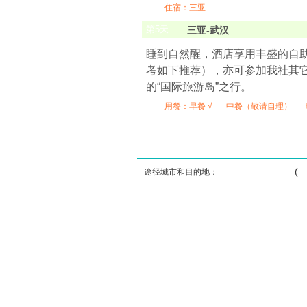
住宿：三亚
第
5
天
三亚-武汉
睡到自然醒，酒店享用丰盛的自
考如下推荐），亦可参加我社其
的“国际旅游岛”之行。
用餐：
早餐 √
中餐（敬请自理）
( ) ( )
途径城市和目的地：