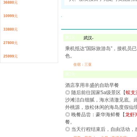
36880
元
10999
元
33880
元
第
1
天
武汉-
27800
元
乘机抵达“国际旅游岛”，接机员
色。
25999
元
住宿：三亚
第
2
天
酒店享用丰盛的自助早餐
◎ 随后前往国家5a级景区【
蜈支
沙滩洁白细腻，海水清澈见底。
外桃源，放松休闲的海岛度假仙
◎ 晚餐品尝：豪华海鲜餐【
龙虾
餐。
◎ 当天行程结束后，自由活动，