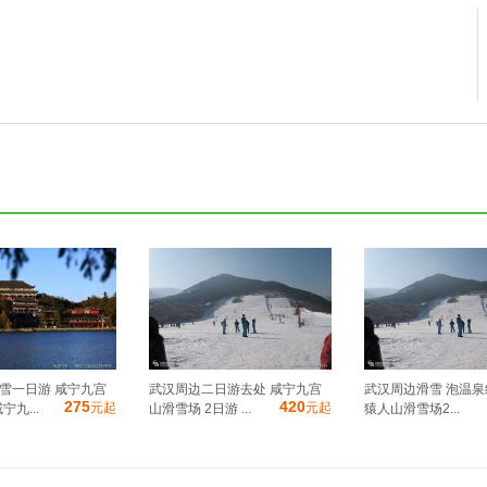
雪一日游 咸宁九宫
武汉周边二日游去处 咸宁九宫
武汉周边滑雪 泡温泉
275
420
元起
元起
宁九...
山滑雪场 2日游 ...
猿人山滑雪场2...