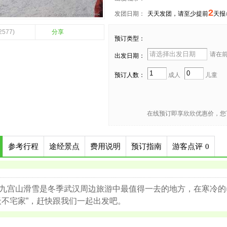
2
发团日期：
天天发团，请至少提前
天报
2577)
分享
预订类型：
请在前 
出发日期：
预订人数：
成人
儿童
在线预订即享欣欣优惠价，您
参考行程
途经景点
费用说明
预订指南
游客点评
0
九宫山滑雪是冬季武汉周边旅游中最值得一去的地方，在寒冷的
天不宅家”，赶快跟我们一起出发吧。