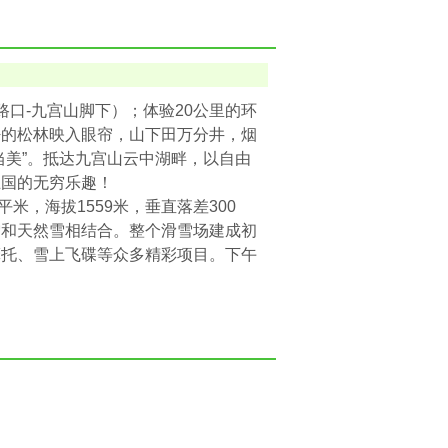
口-九宫山脚下）；体验20公里的环
密的松林映入眼帘，山下田万分井，烟
当美”。抵达九宫山云中湖畔，以自由
王国的无穷乐趣！
米，海拔1559米，垂直落差300
雪和天然雪相结合。整个滑雪场建成初
摩托、雪上飞碟等众多精彩项目。下午