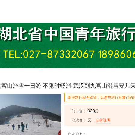
宫山滑雪一日游 不限时畅滑 武汉到九宫山滑雪要几天-
本线路行程无购物，以您与旅行社签订的
330
门市价：
元
欣欣价：
元
起价说明
出发城市：