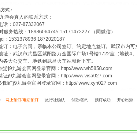
名方式：
9九游会真人的联系方式：
话：027-87332067
时服务热线：18986064745 15171473227 （同微信）
：1531378936 1872020187
同签订：电子合同，亲临本公司签订、约定地点签订。武汉市内可
地址：武汉市武昌区紫阳路万金国际广场1号楼1722室（地铁4、
内各大公交车、地铁到武昌火车站就近下车。
游j9九游会官网登录官网：http://www.wh5858.com
证j9九游会官网登录官网：http://www.visa027.com
阳红j9九游会官网登录官网：http:// www.xyh027.com
：
网上预订/电话预订
旅行社确认
付款/签约
预订成功
开心出游