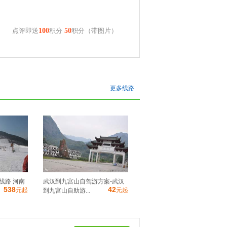
点评即送
100
积分
50
积分（带图片）
更多线路
线路 河南
武汉到九宫山自驾游方案-武汉
538
42
元起
元起
到九宫山自助游...