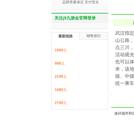
品牌质量保证 支付安全
关注j9九游会官网登录
第
1
天
武汉指定
销售排行
最新线路
山公路
点三川，
1999
元
活动观
也可以体
998
元
米，该
级、中
2199
元
统一乘
1680
元
2799
元
途径城市和