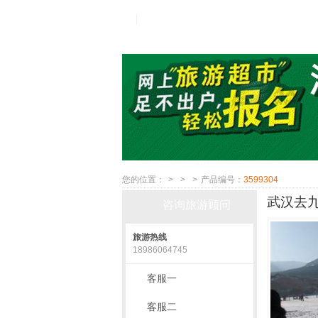
您的位置：
>
>
>
产品编号：
3599304
武汉去九
咨询旅游顾问
旅游热线
18986064745
客服一
客服二