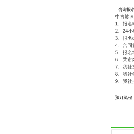
咨询报
中青旅j
1、报名电
2、24小
3、报名qq
4、合
5、报名
6、乘市
7、我社旅
8、我社签
9、我社夕
预订流程