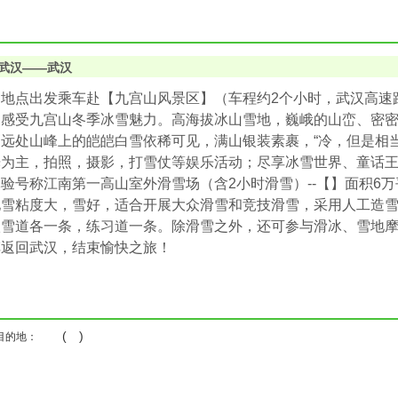
武汉——武汉
地点出发乘车赴【九宫山风景区】（车程约2个小时，武汉高速路
，感受九宫山冬季冰雪魅力。高海拔冰山雪地，巍峨的山峦、密
远处山峰上的皑皑白雪依稀可见，满山银装素裹，“冷，但是相
光为主，拍照，摄影，打雪仗等娱乐活动；尽享冰雪世界、童话
验号称江南第一高山室外滑雪场（含2小时滑雪）--【】面积6万平
地雪粘度大，雪好，适合开展大众滑雪和竞技滑雪，采用人工造
级雪道各一条，练习道一条。除滑雪之外，还可参与滑冰、雪地
车返回武汉，结束愉快之旅！
( )
目的地：