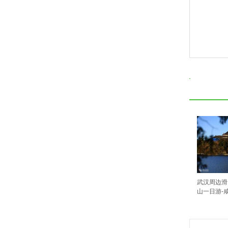
武汉周边滑
山一日游-咸