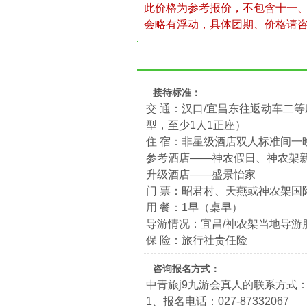
此价格为参考报价，不包含十一
会略有浮动，具体团期、价格请
接待标准：
交 通：汉口/宜昌东往返动车二
型，至少1人1正座）
住 宿：非星级酒店双人标准间一
参考酒店——神农假日、神农架
升级酒店——盛景怡家
门 票：昭君村、天燕或神农架国
用 餐：1早（桌早）
导游情况：宜昌/神农架当地导游
保 险：旅行社责任险
咨询报名方式：
中青旅j9九游会真人的联系方式
1、报名电话：027-87332067