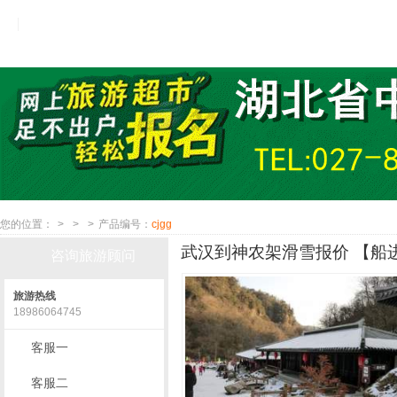
您的位置：
>
>
>
产品编号：
cjgg
武汉到神农架滑雪报价 【船进
咨询旅游顾问
旅游热线
18986064745
客服一
客服二