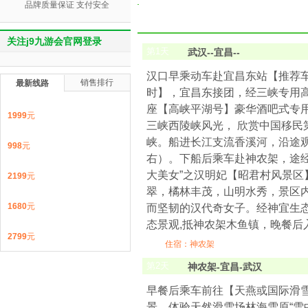
品牌质量保证 支付安全
关注j9九游会官网登录
第
1
天
武汉--宜昌--
汉口早乘动车赴宜昌东站【推荐车次：d
销售排行
最新线路
时】，宜昌东接团，经三峡专用高
座【高峡平湖号】豪华酒吧式专用
1999
元
三峡西陵峡风光， 欣赏中国移民
峡。船进长江支流香溪河，沿途观
998
元
右）。下船后乘车赴神农架，途经
大美女”之汉明妃【昭君村风景区
2199
元
翠，橘林丰茂，山明水秀，景区
1680
元
而坚韧的汉代奇女子。经神宜生态
态景观,抵神农架木鱼镇，晚餐后
2799
元
住宿：神农架
第
2
天
神农架-宜昌-武汉
早餐后乘车前往【天燕或国际滑
景。体验天然滑雪场林海雪原“雪