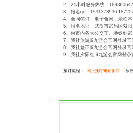
2、24小时服务热线：1898606474
3、报名qq：1531378936 18720
4、合同签订：电子合同，亲临
5、报名地址：武汉市武昌区紫阳路
6、乘市内各大公交车、地铁到
7、我社旅游j9九游会官网登录官网：htt
8、我社签证j9九游会官网登录官网：htt
9、我社夕阳红j9九游会官网登录官网：ht
预订流程：
网上预订/电话预订
旅