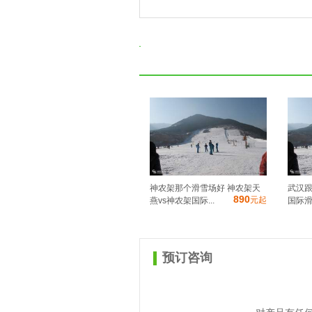
神农架那个滑雪场好 神农架天
武汉跟
890
元起
燕vs神农架国际...
国际滑
预订咨询