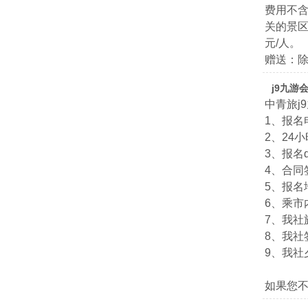
费用不
关的景区
元/人。
赠送：除
j9九游
中青旅j
1、报名电
2、24小
3、报名qq
4、合
5、报名
6、乘市
7、我社旅
8、我社签
9、我社夕
如果您