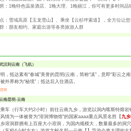
房：1晚特色温泉酒店、1晚大理、1晚丽江，你可有更多时间品
点：雪域高原【玉龙雪山】、乘坐【云杉坪索道】，全方位让您
群：朋友相约、家庭出游等各类旅游人群
武汉到云南（飞机）
明，抵达素有“春城”美誉的昆明(云南，简称“滇”，意即“彩云之
被外界称为“秘境”；抵达后入住酒店。
昆明
云南昆明-云南
，乘车（行车大约2小时）前往云南九乡，游览以洞内喀斯特熔岩
风情为一体被誉为“溶洞博物馆”的国家aaaa重点风景名胜【
九乡
九乡溶洞群拥有上百座大小溶洞，为国内规模大，数量最多的洞
（车程4小时左右）游览文献名邦—云南【
】导游会将大理的古