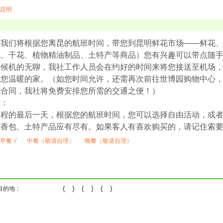
昆明
，我们将根据您离昆的航班时间，带您到昆明鲜花市场——鲜花
花、干花、植物精油制品、土特产等商品）您有兴趣可以带点随
场候机的无聊，我社工作人员会在约好的时间来将您接送至机场
回您温暖的家。（如您时间允许，还需再次前往世博园购物中心
充合同，我社将免费安排您所需的交通之便！）
示：
返程的最后一天，根据您的航班时间，您可以选择自由活动，或
花香包、土特产品应有尽有。如果客人有喜欢购买的，请记住索
早餐 √
中餐（敬请自理）
晚餐（敬请自理）
( ) ( ) ( )
目的地：