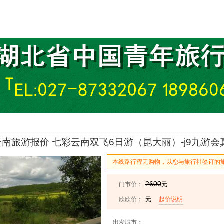
南旅游报价 七彩云南双飞6日游（昆大丽）-j9九游会
本线路行程无购物，以您与旅行社签订的
2600
门市价：
元
欣欣价：
元
起价说明
出发城市：