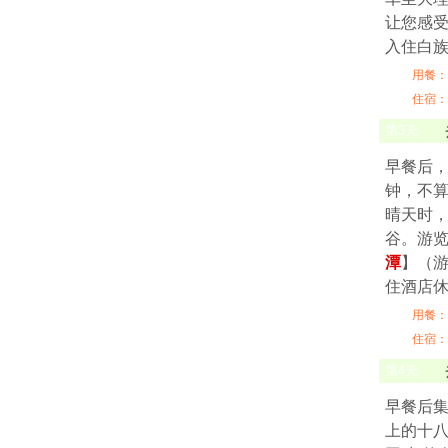
让您感受
入住白
用餐：
住宿：
第
3
天
早餐后，
钟，不算
晴天时
谷。游
潭
】（游
住酒店
用餐：
住宿：
第
4
天
早餐后
上的十八