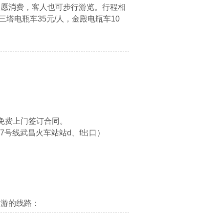
自愿消费，客人也可步行游览。行程相
三塔电瓶车35元/人，金殿电瓶车10
免费上门签订合同。
7号线武昌火车站站d、f出口）
旅游的线路：