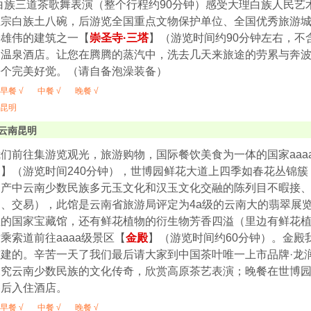
白族三道茶歌舞表演（整个行程约90分钟）感受大理白族人民
正宗白族土八碗，后游览全国重点文物保护单位、全国优秀旅游
最雄伟的建筑之一【
崇圣寺·三塔
】（游览时间约90分钟左右，不
明温泉酒店。让您在腾腾的蒸汽中，洗去几天来旅途的劳累与奔
睡个完美好觉。（请自备泡澡装备）
早餐 √
中餐 √
晚餐 √
昆明
云南昆明
们前往集游览观光，旅游购物，国际餐饮美食为一体的国家aaa
园
】（游览时间240分钟），世博园鲜花大道上四季如春花丛锦
物产中云南少数民族多元玉文化和汉玉文化交融的陈列目不暇接
、交易），此馆是云南省旅游局评定为4a级的云南大的翡翠展
玉的国家宝藏馆，还有鲜花植物的衍生物芳香四溢（里边有鲜花
乘索道前往aaaa级景区【
金殿
】（游览时间约60分钟）。金殿
建的。辛苦一天了我们最后请大家到中国茶叶唯一上市品牌·龙
探究云南少数民族的文化传奇，欣赏高原茶艺表演；晚餐在世博
餐后入住酒店。
早餐 √
中餐 √
晚餐 √