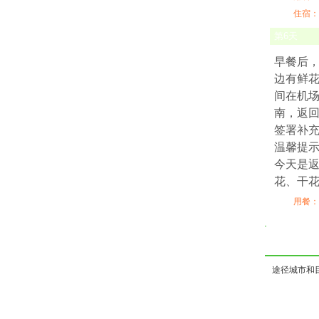
住宿：
第
6
天
早餐后
边有鲜
间在机
南，返
签署补
温馨提
今天是
花、干
用餐：
途径城市和