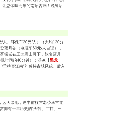
理）让您体味无限的南诏古韵！晚餐后
/人、环保车20元/人）（大约120分
蓝月谷（电瓶车60元/人自理），
月亮镶嵌在玉龙雪山脚下，故名蓝月
观时间约40分钟）；游览【
黑龙
户户垂柳赛江南”的独特古城风貌。后入
，蓝天绿地，途中前往古老茶马古道
品赏拥有千年历史的“头苦、二甘、三