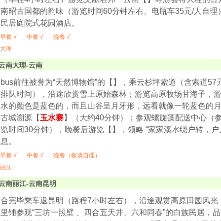
南昭古国都的韵味（游览时间60分钟左右、电瓶车35元/人自
族民居庭院式花园酒店。
早餐 √
中餐 √
晚餐 √
大理
云南大理-云南
bus前往被誉为“天然博物馆”的【
】，乘云杉坪索道（含索道57元
排队时间），沿途欣赏雪上原始森林；游览高原牧场甘海子，游览
，水的颜色是蓝色的，而且山谷呈月牙形，远看就像一轮蓝色的
览古城溯源【
玉水寨
】（大约40分钟）；参观螺旋藻配送中心（参
览时间30分钟），晚餐后游览【
】，领略 “家家溪水绕户转，
休息。
早餐 √
中餐 √
晚餐（敬请自理）
丽江
云南丽江-云南昆明
集合完毕乘车返昆明（路程7小时左右），沿途观赏高原田园风光
里铺参观“三坊一照壁 、四合五天井、六和同春”的白族民居，