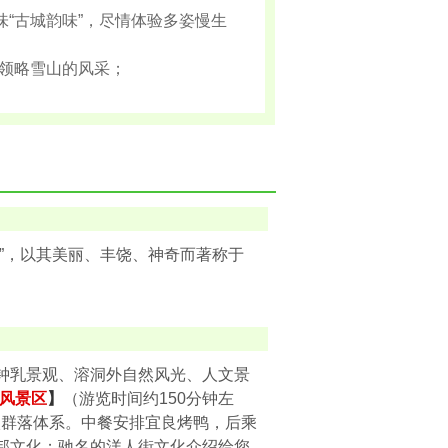
味“古城韵味”，尽情体验多姿慢生
领略雪山的风采；
南”，以其美丽、丰饶、神奇而著称于
钟乳景观、溶洞外自然风光、人文景
风景区
】
（游览时间约150分钟左
穴群落体系。中餐安排宜良烤鸭，后乘
邦文化；驰名的洋人街文化介绍给您,