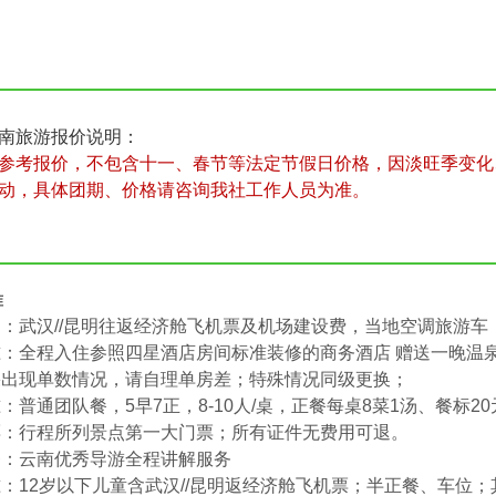
南旅游报价说明：
参考报价，不包含十一、春节等法定节假日价格，因淡旺季变化
动，具体团期、价格请咨询我社工作人员为准。
准
：武汉//昆明往返经济舱飞机票及机场建设费，当地空调旅游车
：全程入住参照四星酒店房间标准装修的商务酒店 赠送一晚温泉
果出现单数情况，请自理单房差；特殊情况同级更换；
：普通团队餐，5早7正，8-10人/桌，正餐每桌8菜1汤、餐标20
票：行程所列景点第一大门票；所有证件无费用可退。
务：云南优秀导游全程讲解服务
：12岁以下儿童含武汉//昆明返经济舱飞机票；半正餐、车位