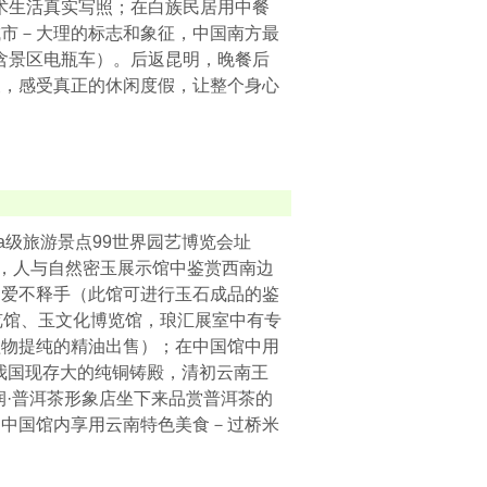
艺术生活真实写照；在白族民居用中餐
城市－大理的标志和象征，中国南方最
含景区电瓶车）。后返昆明，晚餐后
波，感受真正的休闲度假，让整个身心
a级旅游景点99世界园艺博览会址
簇，人与自然密玉展示馆中鉴赏西南边
、爱不释手（此馆可进行玉石成品的鉴
览馆、玉文化博览馆，琅汇展室中有专
植物提纯的精油出售）；在中国馆中用
我国现存大的纯铜铸殿，清初云南王
润·普洱茶形象店坐下来品赏普洱茶的
园中国馆内享用云南特色美食－过桥米