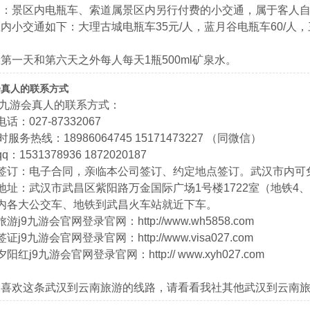
含：景区内电瓶车、索道属景区内另行付费的小交通，属于客人
内小交通如下：大理古城电瓶车35元/人，蓝月谷电瓶车60/人，
第一天和第六天之外每人每天1瓶500ml矿泉水。
会真人的联系方式
9九游会真人的联系方式：
话：027-87332067
时服务热线：18986064745 15171473227 （同微信）
：1531378936 1872020187
同签订：电子合同，亲临本公司签订、约定地点签订。武汉市内可
地址：武汉市武昌区紫阳路万金国际广场1号楼1722室（地铁4、
内各大公交车、地铁到武昌火车站就近下车。
游j9九游会官网登录官网：http://www.wh5858.com
证j9九游会官网登录官网：http://www.visa027.com
阳红j9九游会官网登录官网：http:// www.xyh027.com
不喜欢这条武汉到云南旅游的线路，请看看我社其他武汉到云南