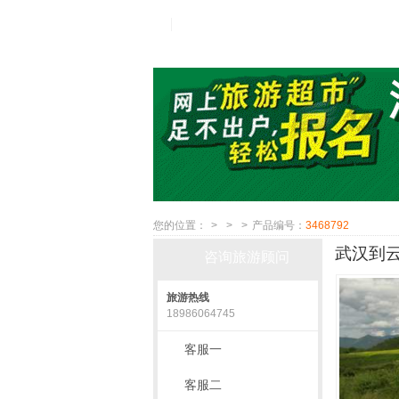
您的位置：
>
>
>
产品编号：
3468792
武汉到云
咨询旅游顾问
旅游热线
18986064745
客服一
客服二