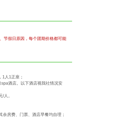
、节假日原因，每个团期价格都可能
，1人1正座；
spa酒店。以下酒店视我社情况安
元/人。
；其余房费、门票、酒店早餐均自理；