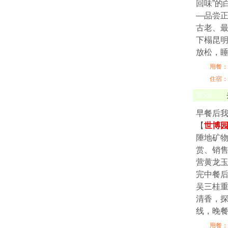
回味”的
—品尝
古老、
下榻昆
放松，
用餐：
住宿：
第
5
天
早餐后我
【
世博
陲地矿
赏、销售
营黄龙
完中餐后
吴三桂重
清香，
线，晚
用餐：