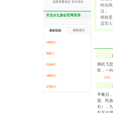
品牌质量保证 支付安全
特别用
活；
关注j9九游会官网登录
精致景
适宜人
销售排行
最新线路
1999
元
998
元
第
1
天
乘机飞昆
2199
元
世，一向
1680
元
住宿：
第
2
天
2799
元
早餐后
观、民族
右），
车至大理