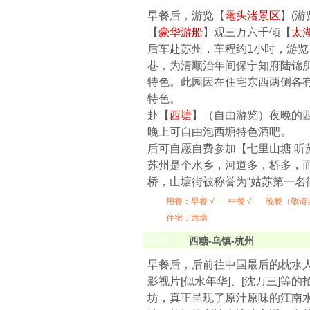
早餐后，游览【
鼋头渚景区
】(
【
豪华游船
】观三万六千倾【
太
后车赴苏州，车程约1小时，游览
巷，为清顺治年间保宁知府陆锦所
特色。此园因在住宅东西两侧各有
特色。
赴【
西塘
】（自由游览）夜晚的
晚上可自由泡西塘特色酒吧。
后可自愿自费参加【七里山塘 听苏
苏州是个水乡，河道多，桥多，
桥，山塘街被称誉为“姑苏第一名
用餐：
早餐 √
中餐 √
晚餐（敬请
住宿：西塘
第
3
天
西糖-乌镇-杭州
早餐后，后前往中国最后的枕水
影视片[似水年华]、[沈万三]等的
坊，真正呈现了原汁原味的江南