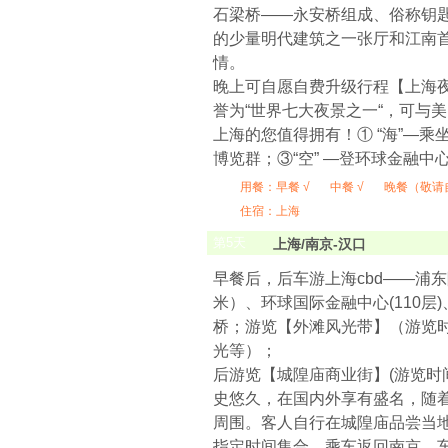
石梁桥——永安桥组成、俗称钥
的少量明代建筑之一张厅和江南首
情。
晚上可自愿自费升级行程【上海夜景
誉为“世界七大夜景之一“，可与
上海的您值得拥有！① “海”—
博览群；③“空” —登环球金融中
用餐：
早餐 √
中餐 √
晚餐（敬请
住宿：上海
第
5
天
上海/南京-汉口
早餐后，后车游上海cbd——浦
米）、环球国际金融中心(110
桥；游览【外滩风光带】（游览时
光等）；
后游览【城隍庙商业街】(游览时
史悠久，在国内外享有盛名，随
周围。客人自行在城隍庙品尝当
指定时间集合，乘车返回南京，车程约