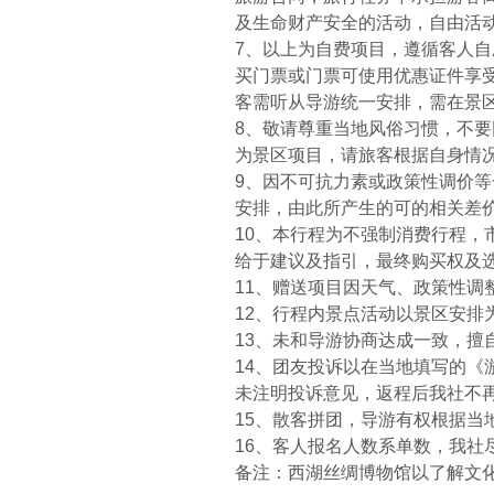
及生命财产安全的活动，自由活
7、以上为自费项目，遵循客人
买门票或门票可使用优惠证件享受
客需听从导游统一安排，需在景
8、敬请尊重当地风俗习惯，不
为景区项目，请旅客根据自身情
9、因不可抗力素或政策性调价
安排，由此所产生的可的相关差
10、本行程为不强制消费行程
给于建议及指引，最终购买权及
11、赠送项目因天气、政策性
12、行程内景点活动以景区安排
13、未和导游协商达成一致，擅
14、团友投诉以在当地填写的
未注明投诉意见，返程后我社不
15、散客拼团，导游有权根据
16、客人报名人数系单数，我
备注：西湖丝绸博物馆以了解文