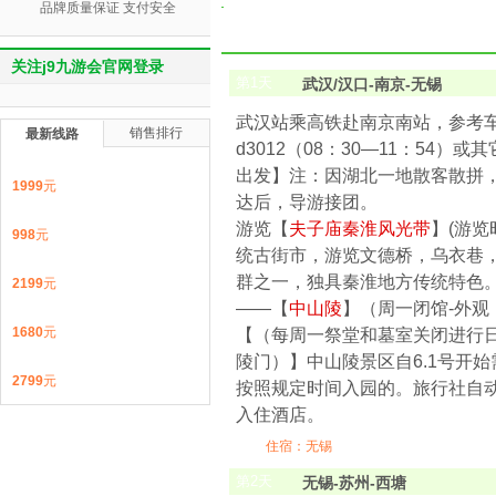
品牌质量保证 支付安全
关注j9九游会官网登录
第
1
天
武汉/汉口-南京-无锡
武汉站乘高铁赴南京南站，参考车次：g
销售排行
最新线路
d3012（08：30—11：54）
出发】注：因湖北一地散客散拼
1999
元
达后，导游接团。
游览【
夫子庙秦淮风光带
】(游览
998
元
统古街市，游览文德桥，乌衣巷
群之一，独具秦淮地方传统特色。
2199
元
——【
中山陵
】（周一闭馆-外观
1680
元
【（每周一祭堂和墓室关闭进行
陵门）】中山陵景区自6.1号开
2799
元
按照规定时间入园的。旅行社自动
入住酒店。
住宿：无锡
第
2
天
无锡-苏州-西塘