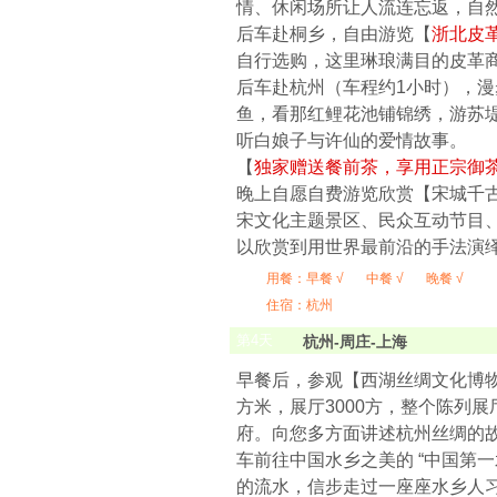
情、休闲场所让人流连忘返，自
后车赴桐乡，自由游览【
浙北皮
自行选购，这里琳琅满目的皮革
后车赴杭州（车程约1小时），漫
鱼，看那红鲤花池铺锦绣，游苏堤
听白娘子与许仙的爱情故事。
【
独家赠送餐前茶，享用正宗御
晚上自愿自费游览欣赏【宋城千古情
宋文化主题景区、民众互动节目
以欣赏到用世界最前沿的手法演
用餐：
早餐 √
中餐 √
晚餐 √
住宿：杭州
第
4
天
杭州-周庄-上海
早餐后，参观【西湖丝绸文化博物
方米，展厅3000方，整个陈列
府。向您多方面讲述杭州丝绸的
车前往中国水乡之美的 “中国第一水
的流水，信步走过一座座水乡人