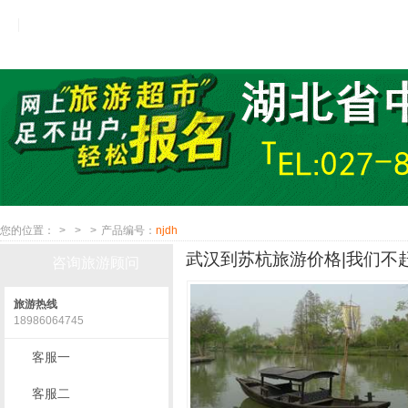
您的位置：
>
>
>
产品编号：
njdh
武汉到苏杭旅游价格|我们不赶
咨询旅游顾问
旅游热线
18986064745
客服一
客服二