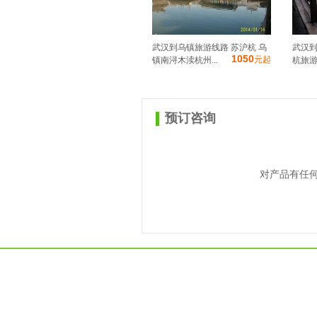
武汉到乌镇旅游线路 苏沪杭 乌
武汉到
1050
元起
镇南浔木渎杭州...
杭旅游推
预订咨询
对产品有任