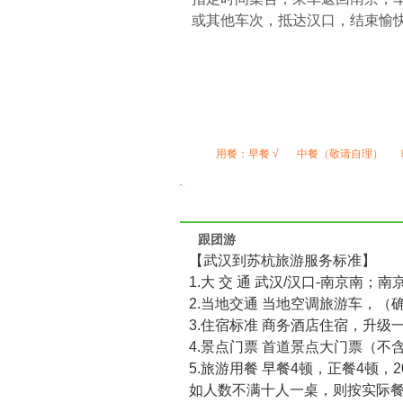
或其他车次，抵达汉口，结束愉
用餐：
早餐 √
中餐（敬请自理）
跟团游
【武汉到苏杭旅游服务标准】
1.大 交 通 武汉/汉口-南京南；
2.当地交通 当地空调旅游车，（
3.住宿标准 商务酒店住宿，升
4.景点门票 首道景点大门票（
5.旅游用餐 早餐4顿，正餐4顿
如人数不满十人一桌，则按实际